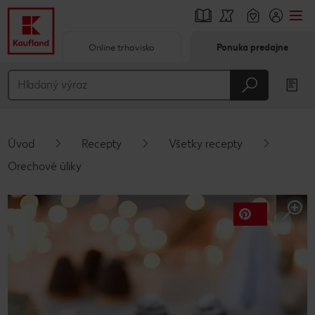
Online trhovisko
Ponuka predajne
Prejsť na
Hlavný obsah
Päta
Úvod
Recepty
Všetky recepty
Vyskakovací bočný panel
Orechové úliky