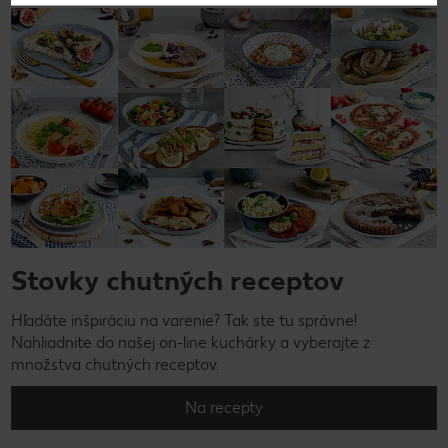
Stovky chutných receptov
Hľadáte inšpiráciu na varenie? Tak ste tu správne!
Nahliadnite do našej on-line kuchárky a vyberajte z
množstva chutných receptov.
Na recepty