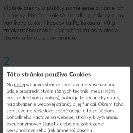
Vlašské orechy a piškóty pomelieme a dáme ich
do misky. Pridáme mleté mandle, práškový cukor,
vanilkový cukor, 1 kopcovitú PL kakaa a 140 g
zmäknutého masla. Dochutíme rumom alebo
šťavou a kôrou z pomaranča.
2
Zo zmesi vypracujeme kompaktné cesto. Ak by
Táto stránka používa Cookies
bolo príliš suché, pridáme trochu šťavy, ak príliš
Na
našej
webovej stránke spracúvame Vaše osobné
mokré, pridáme trochu piškót.
údaje prostredníctvom rôznych techník (medzi iným
prostredníctvom cookies), pokiaľ je to technicky nutné,
na zobrazenie webovej stránky a jej funkcií. Okrem toho
3
spracúvame Vaše lokalizačné údaje, a to za účelom
pohodlného nastavenia webovej stránky, k vytvoreniu
Formičky na úliky si pred každým použitím
pseudonymných štatistík alebo pre zobrazenie
vysypeme práškovým cukrom. Hmotu poriadne
personalizovaného (reklamného) obsahu