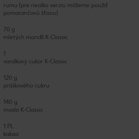
rumu (pre nealko verziu môžeme použiť
pomarančovú šťavu)
70 g
mletých mandlí K-Classic
1
vanilkový cukor K-Classic
120 g
práškového cukru
140 g
masla K-Classic
1 PL
kakaa