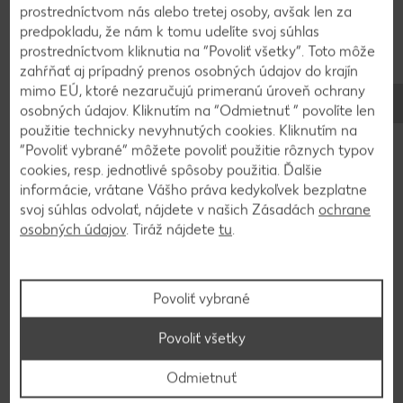
zatlačíme dnu a opačnou stranou varešky alebo
prostredníctvom nás alebo tretej osoby, avšak len za
paličkou urobíme dierku. Naplníme džemom,
predpokladu, že nám k tomu udelíte svoj súhlas
prostredníctvom kliknutia na “Povoliť všetky”. Toto môže
uzatvoríme piškótou a opatrne vyberieme z
zahŕňať aj prípadný prenos osobných údajov do krajín
formičky.
mimo EÚ, ktoré nezaručujú primeranú úroveň ochrany
osobných údajov. Kliknutím na “Odmietnuť ” povolíte len
použitie technicky nevyhnutých cookies. Kliknutím na
4
“Povoliť vybrané” môžete povoliť použitie rôznych typov
cookies, resp. jednotlivé spôsoby použitia. Ďalšie
Formičku si vždy očistíme od cesta a opäť
informácie, vrátane Vášho práva kedykoľvek bezplatne
vysypeme cukrom. Úliky dáme do chladničky na
svoj súhlas odvolať, nájdete v našich Zásadách
ochrane
niekoľko hodín a pred podávaním poprášime
osobných údajov
. Tiráž nájdete
tu
.
práškovým cukrom.
Povoliť vybrané
Späť na prehľad
Povoliť všetky
Odmietnuť