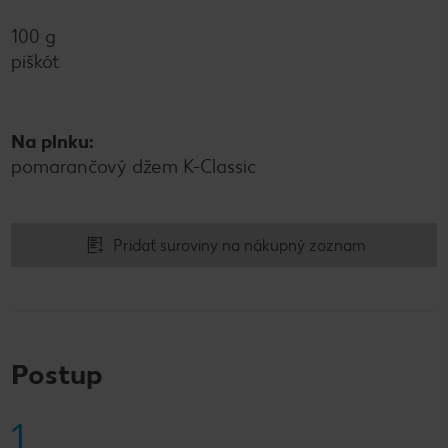
100 g
piškót
Na plnku:
pomarančový džem K-Classic
Pridať suroviny na nákupný zoznam
Postup
1