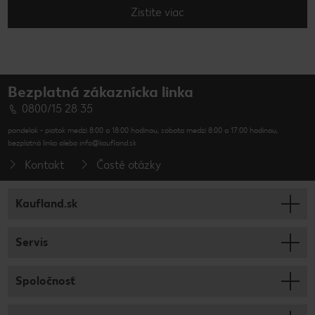
Zistite viac
Bezplatná zákaznícka linka
0800/15 28 35
pondelok - piatok medzi 8:00 a 18:00 hodinou, sobota medzi 8:00 a 17:00 hodinou,
bezplatná linka alebo info@kaufland.sk
Kontakt
Časté otázky
Kaufland.sk
Servis
Spoločnosť