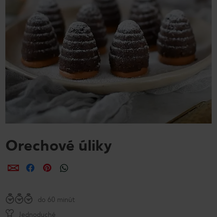
Orechové úliky
Zdieľať
Zdieľať
Zdieľať
do 60 minút
Jednoduché