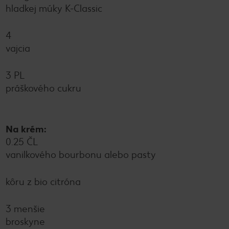
hladkej múky K-Classic
4
vajcia
3 PL
práškového cukru
Na krém:
0.25 ČL
vanilkového bourbonu alebo pasty
kôru z bio citróna
3 menšie
broskyne