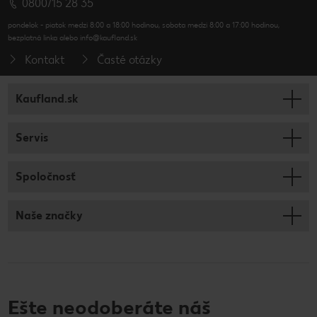
0800/15 28 35
pondelok - piatok medzi 8:00 a 18:00 hodinou, sobota medzi 8:00 a 17:00 hodinou,
bezplatná linka alebo info@kaufland.sk
Kontakt
Časté otázky
Kaufland.sk
Servis
Spoločnosť
Naše značky
Ešte neodoberáte náš