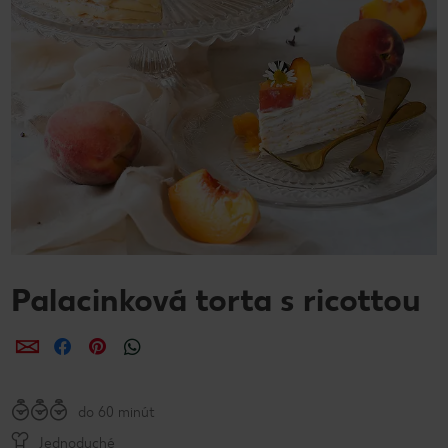
Palacinková torta s ricottou
Zdieľať
Zdieľať
Zdieľať
do 60 minút
Jednoduché