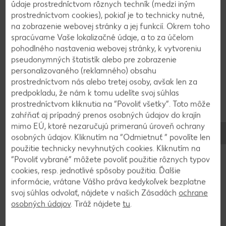
údaje prostredníctvom rôznych techník (medzi iným
4
prostredníctvom cookies), pokiaľ je to technicky nutné,
na zobrazenie webovej stránky a jej funkcií. Okrem toho
spracúvame Vaše lokalizačné údaje, a to za účelom
Palacinky necháme vychladnúť.
pohodlného nastavenia webovej stránky, k vytvoreniu
pseudonymných štatistík alebo pre zobrazenie
personalizovaného (reklamného) obsahu
5
prostredníctvom nás alebo tretej osoby, avšak len za
predpokladu, že nám k tomu udelíte svoj súhlas
Ricottu dáme do misky, pridáme cukor, citrónovú
prostredníctvom kliknutia na “Povoliť všetky”. Toto môže
kôru a vanilku. Krém premiešame a podľa chuti
zahŕňať aj prípadný prenos osobných údajov do krajín
ešte ochutíme cukrom.
mimo EÚ, ktoré nezaručujú primeranú úroveň ochrany
osobných údajov. Kliknutím na “Odmietnuť ” povolíte len
použitie technicky nevyhnutých cookies. Kliknutím na
6
“Povoliť vybrané” môžete povoliť použitie rôznych typov
cookies, resp. jednotlivé spôsoby použitia. Ďalšie
Palacinky vrstvíme na seba, potierame ich tenšou
informácie, vrátane Vášho práva kedykoľvek bezplatne
vrstvou krému a na vrstvy môžeme pridať aj
svoj súhlas odvolať, nájdete v našich Zásadách
ochrane
osobných údajov
. Tiráž nájdete
tu
.
nakrájané broskyne alebo marhule.