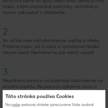
Ricottu si dáme do gázy alebo sitka, dáme ju nad
misku, a kým pripravíme palacinky, necháme ju
trochu odkvapkať v chladničke.
2
Vo väčšej mise rozhabarkujeme vajíčka a mlieko.
Pridáme múku, soľ a cukor a vymiešame hladké
tekuté cesto. Necháme ho pár minút odstáť.
3
Nepriľnavú panvicu na palacinky rozohrejeme na
strednú teplotu. Na panvicu vylejeme cesto a
robíme palacinky. V prípade potreby panvicu
Táto stránka používa Cookies
môžeme sem-tam potrieť trochou masla.
Na
našej
webovej stránke spracúvame Vaše osobné