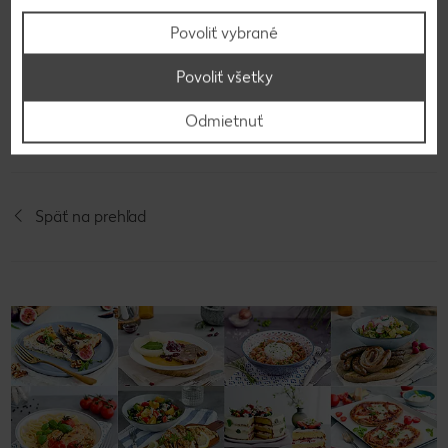
7
Povoliť vybrané
Na vrch torty si necháme asi dve lyžice krému.
Povoliť všetky
Dozdobíme ju ovocím a pred servírovaním
Odmietnuť
poriadne vychladíme.
Späť na prehľad