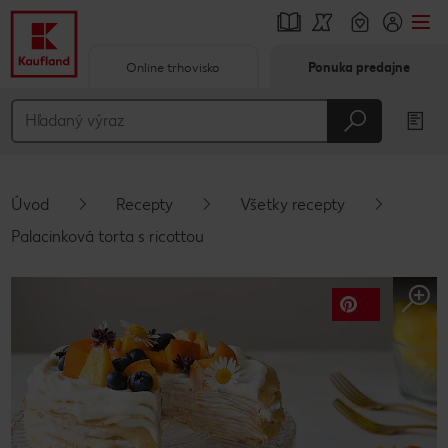
Online trhovisko
Ponuka predajne
Prejsť na
Hlavný obsah
Päta
Úvod
Recepty
Všetky recepty
Vyskakovací bočný panel
Palacinková torta s ricottou