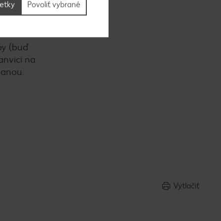
šetky
Povoliť vybrané
by (buď
anvici na
tanou.
Vytlačiť