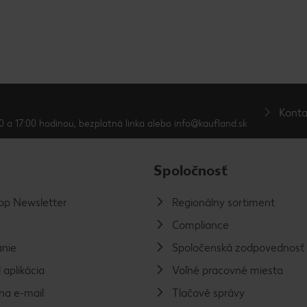
Konta
0 a 17:00 hodinou, bezplatná linka alebo info@kaufland.sk
Spoločnosť
p Newsletter
Regionálny sortiment
Compliance
nie
Spoločenská zodpovednosť
 aplikácia
Voľné pracovné miesta
na e-mail
Tlačové správy