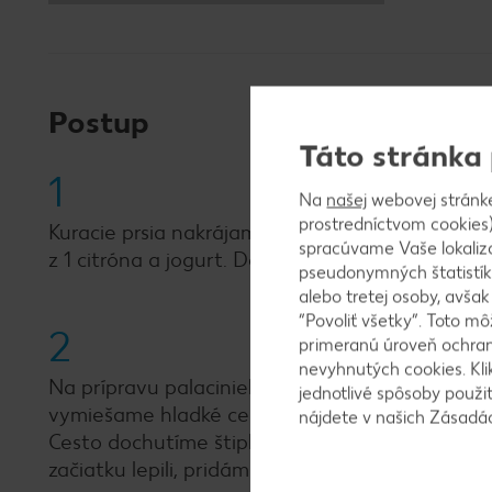
Postup
Táto stránka
1
Na
našej
webovej stránk
prostredníctvom cookies)
Kuracie prsia nakrájame na kocky. Pridáme k ni
spracúvame Vaše lokaliz
z 1 citróna a jogurt. Dochutíme soľou a koren
pseudonymných štatistík
alebo tretej osoby, avša
“Povoliť všetky”. Toto m
2
primeranú úroveň ochrany
nevyhnutých cookies. Kli
Na prípravu palaciniek najprv v miske zmiešame
jednotlivé spôsoby použi
vymiešame hladké cesto bez hrudiek (ak by sa 
nájdete v našich Zásad
Cesto dochutíme štipkou soli. Palacinky opekáme
začiatku lepili, pridáme na panvicu kvapku olej