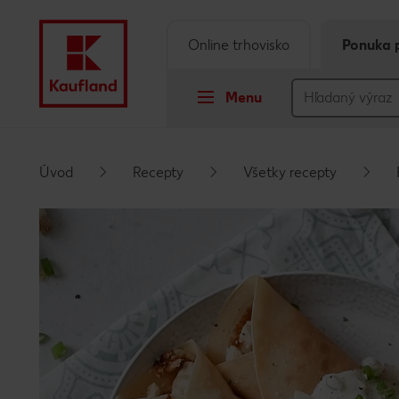
Online trhovisko
Ponuka 
Menu
Prejsť na
Úvod
Recepty
Všetky recepty
Hlavný obsah
Päta
Vyskakovací bočný panel