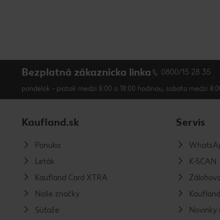
Bezplatná zákaznícka linka
0800/15 28 35
pondelok - piatok medzi 8:00 a 18:00 hodinou, sobota medzi 8:0
Kaufland.sk
Servis
Ponuka
WhatsAp
Leták
K-SCAN
Kaufland Card XTRA
Zálohova
Naše značky
Kaufland
Súťaže
Novinky 