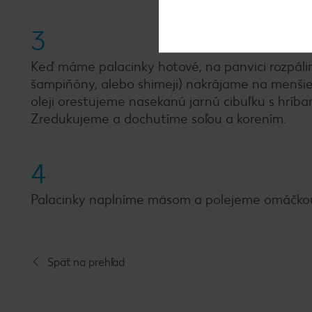
3
Keď máme palacinky hotové, na panvici rozpálim
šampiňóny, alebo shimeji) nakrájame na menšie
oleji orestujeme nasekanú jarnú cibuľku s hríb
Zredukujeme a dochutíme soľou a korením.
4
Palacinky naplníme mäsom a polejeme omáčkou
Späť na prehľad