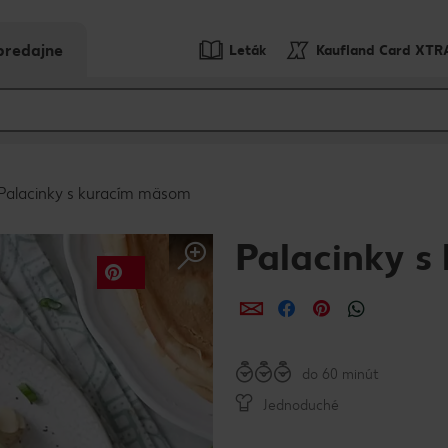
predajne
Leták
Kaufland Card XTR
Palacinky s kuracím mäsom
Palacinky 
Zdieľať
Zdieľať
Zdieľať
do 60 minút
Jednoduché