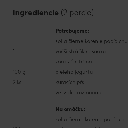
Ingrediencie
(2 porcie)
Potrebujeme:
soľ a čierne korenie podľa chu
1
väčší strúčik cesnaku
kôru z 1 citróna
100 g
bieleho jogurtu
2 ks
kuracích pŕs
vetvičku rozmarínu
Na omáčku:
soľ a čierne korenie podľa chu