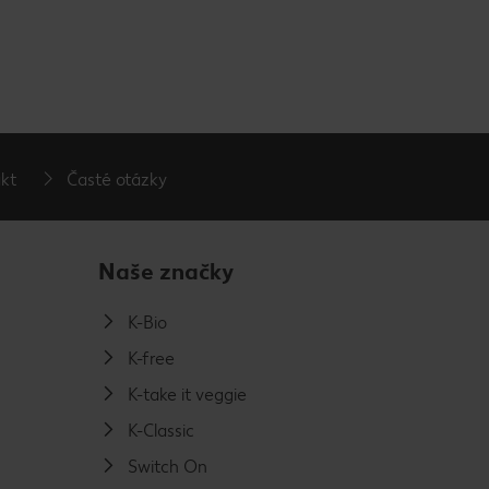
kt
Časté otázky
Naše značky
K-Bio
K-free
K-take it veggie
K-Classic
Switch On