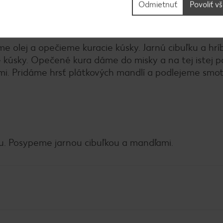
Odmietnuť
Povoliť v
e olej a opečieme kuracie kúsky. Jarnú cibuľku a hrí
 kúsky. Opečené kura dáme do misky a na tej istej p
ami. Pridáme hrsť plátkových mandlí a podlejeme smo
. Posypeme jarnou cibuľkou a mandľami.