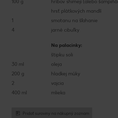
100 g
hríbov shimeji (alebo šampiňó
hrsť plátkových mandlí
1
smotanu na šľahanie
4
jarné cibuľky
Na palacinky:
štipku soli
30 ml
oleja
200 g
hladkej múky
2
vajcia
400 ml
mlieka
Pridať suroviny na nákupný zoznam