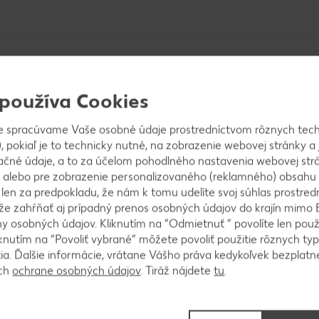
 používa Cookies
e spracúvame Vaše osobné údaje prostredníctvom rôznych tech
, pokiaľ je to technicky nutné, na zobrazenie webovej stránky a 
m najemno nasekaný rozmarín, pretlačený strúčik ces
ačné údaje, a to za účelom pohodlného nastavenia webovej strá
ím. Premiešame a necháme marinovať aspoň 2 hodiny.
 alebo pre zobrazenie personalizovaného (reklamného) obsahu
k len za predpokladu, že nám k tomu udelíte svoj súhlas prostred
ôže zahŕňať aj prípadný prenos osobných údajov do krajín mimo 
 osobných údajov. Kliknutím na “Odmietnuť ” povolíte len použ
knutím na “Povoliť vybrané” môžete povoliť použitie rôznych typ
 vajíčka, mlieko a olej. Za stáleho miešania pridáme
tia. Ďalšie informácie, vrátane Vášho práva kedykoľvek bezplatne
nám spravili hrudky, rozmixujeme ho ponorným mixér
ách
ochrane osobných údajov
. Tiráž nájdete
tu
.
 na rozpálenej panvici z oboch strán do zlatista. Ak
a a rozotrieme ho papierovou utierkou.