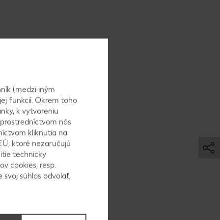
ník (medzi iným
jej funkcií. Okrem toho
naku, kôru
nky, k vytvoreniu
 prostredníctvom nás
níctvom kliknutia na
EÚ, ktoré nezaručujú
itie technicky
ov cookies, resp.
 múku a
 svoj súhlas odvolať,
om).
 by sa na