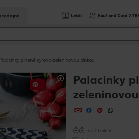
predajne
Leták
Kaufland Card XTR
Palacinky plnené syrovo-zeleninovou plnkou
Palacinky p
zeleninovou
Zdieľať
Zdieľať
Zdieľať
do 30 minút