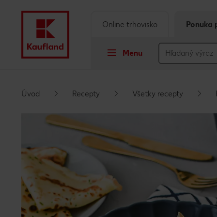
Online trhovisko
Ponuka 
Menu
Prejsť na
Úvod
Recepty
Všetky recepty
Hlavný obsah
Päta
Vyskakovací bočný panel