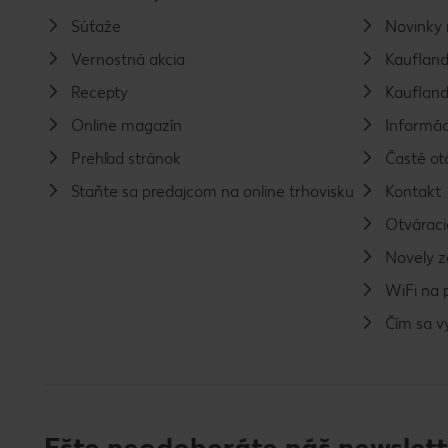
Súťaže
Novinky 
Vernostná akcia
Kaufland
Recepty
Kaufland
Online magazín
Informác
Prehľad stránok
Časté ot
Staňte sa predajcom na online trhovisku
Kontakt
Otváraci
Novely 
WiFi na 
Čím sa 
Ešte neodoberáte náš newslett