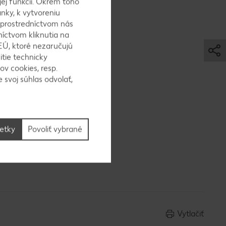
jej funkcií. Okrem toho
nky, k vytvoreniu
 prostredníctvom nás
níctvom kliknutia na
EÚ, ktoré nezaručujú
itie technicky
nkové
ov cookies, resp.
 svoj súhlas odvolať,
šetky
Povoliť vybrané
 papriku.
peme
Vytlačiť