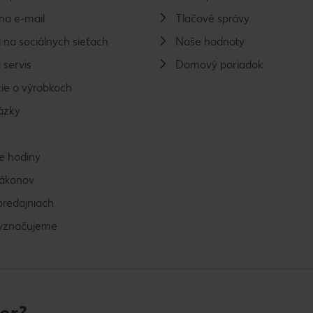
na e-mail
Tlačové správy
 na sociálnych sieťach
Naše hodnoty
 servis
Domový poriadok
ie o výrobkoch
ázky
e hodiny
zákonov
predajniach
vyznačujeme
er?