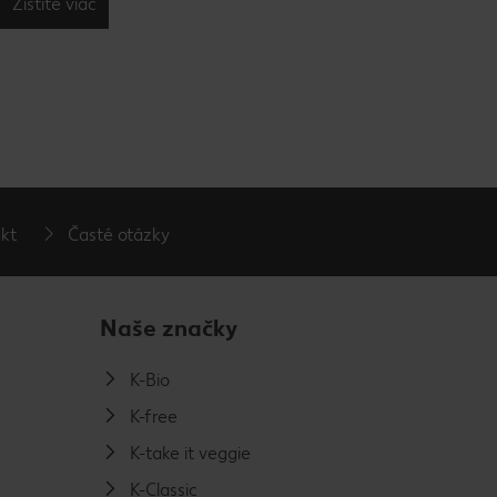
Zistite viac
kt
Časté otázky
Naše značky
K-Bio
K-free
K-take it veggie
K-Classic