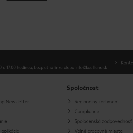
Konta
0 a 17:00 hodinou, bezplatná linka alebo info@kaufland.sk
Spoločnosť
p Newsletter
Regionálny sortiment
Compliance
nie
Spoločenská zodpovednosť
 aplikácia
Voľné pracovné miesta