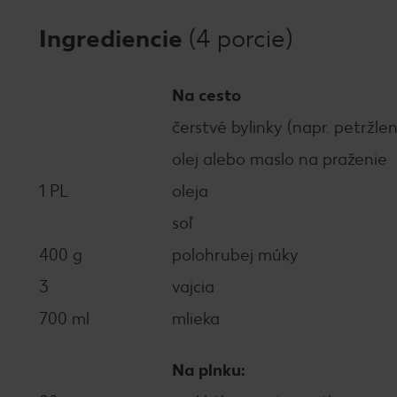
Ingrediencie
(4 porcie)
Na cesto
čerstvé bylinky (napr. petržle
olej alebo maslo na praženie
1 PL
oleja
soľ
400 g
polohrubej múky
3
vajcia
700 ml
mlieka
Na plnku: