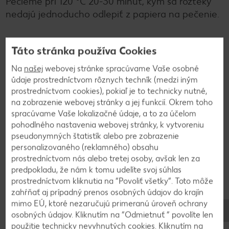
Pečieme pri 120 °C 20-30 minút, kým sa rožteky
nedajú jednoducho odlepiť z papiera na pečenie.
3
Táto stránka používa Cookies
Na
našej
webovej stránke spracúvame Vaše osobné
Za ten čas si pripravíme krém. Do misky dáme
údaje prostredníctvom rôznych techník (medzi iným
žĺtky a jedno celé vajce. Pridáme cukor, kakao a
prostredníctvom cookies), pokiaľ je to technicky nutné,
vanilkový cukor. Zmes opäť šľaháme nad parou do
na zobrazenie webovej stránky a jej funkcií. Okrem toho
zhustnutia. Vznikne nám naozaj hustá hmota,
spracúvame Vaše lokalizačné údaje, a to za účelom
pripomínajúca roztopené marshmallow cukríky
pohodlného nastavenia webovej stránky, k vytvoreniu
pseudonymných štatistík alebo pre zobrazenie
(ale kakaová). V tomto bode dáme krém dole z
personalizovaného (reklamného) obsahu
pary a šľaháme ďalej, aby nám vychladol na
prostredníctvom nás alebo tretej osoby, avšak len za
izbovú teplotu. Potom doň postupne zašľaháme
predpokladu, že nám k tomu udelíte svoj súhlas
maslo izbovej teploty - aby sa krém nezrazil,
prostredníctvom kliknutia na “Povoliť všetky”. Toto môže
musia mať rovnakú teplotu. Ak by sa krém zrazil -
zahŕňať aj prípadný prenos osobných údajov do krajín
buď ho opäť prešľaháme nad parou, alebo si 3 PL
mimo EÚ, ktoré nezaručujú primeranú úroveň ochrany
masla roztopíme a horúce ich za stáleho miešania
osobných údajov. Kliknutím na “Odmietnuť ” povolíte len
prišľaháme do krému.
použitie technicky nevyhnutých cookies. Kliknutím na