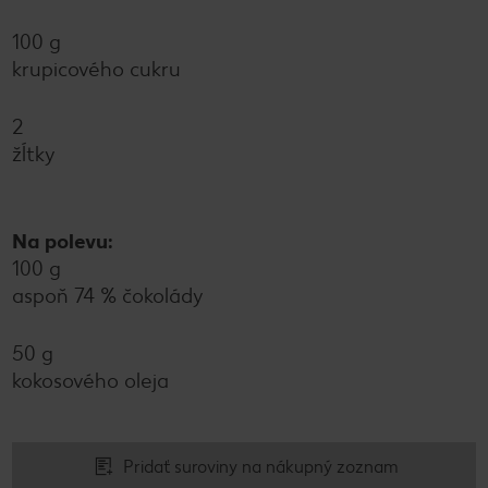
100 g
krupicového cukru
2
žĺtky
Na polevu:
100 g
aspoň 74 % čokolády
50 g
kokosového oleja
Pridať suroviny na nákupný zoznam