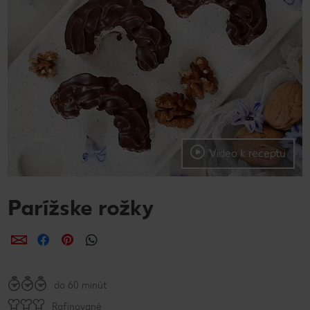
Video k receptu
Parížske rožky
Zdieľať
Zdieľať
Zdieľať
do 60 minút
Rafinované