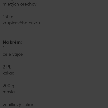
mletých orechov
130 g
krupicového cukru
Na krém:
1
celé vajce
2 PL
kakaa
200 g
masla
vanilkový cukor