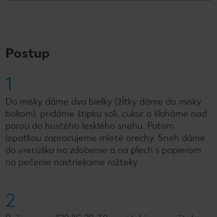
Postup
1
Do misky dáme dva bielky (žĺtky dáme do misky
bokom), pridáme štipku soli, cukor a šľaháme nad
parou do hustého lesklého snehu. Potom
lopatkou zapracujeme mleté orechy. Sneh dáme
do vrecúška na zdobenie a na plech s papierom
na pečenie nastriekame rožteky.
2