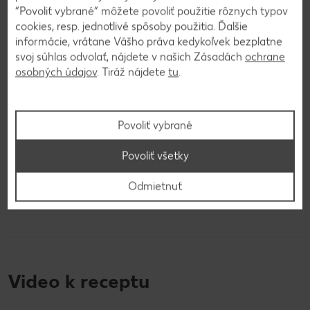
“Povoliť vybrané” môžete povoliť použitie rôznych typov
cookies, resp. jednotlivé spôsoby použitia. Ďalšie
informácie, vrátane Vášho práva kedykoľvek bezplatne
4
svoj súhlas odvolať, nájdete v našich Zásadách
ochrane
osobných údajov
. Tiráž nájdete
tu
.
Krém si dáme do zdobiaceho vrecka s
hviezdičkovou špičkou. Nastriekame ho na
upečené rožteky. Rožteky zachladíme, aby na
Povoliť vybrané
nich čokoládová poleva pekne zatuhla. Tú si
pripravíme roztopením tmavej čokolády a
Povoliť všetky
kokosového oleja. Rožteky namáčame a necháme
zatuhnúť. Skladujeme ich v chladničke. Najlepšie
Odmietnuť
sú na druhý deň, keď sa všetky chute spoja.
Video k receptu