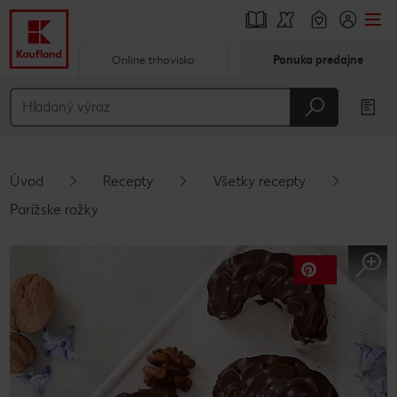
Online trhovisko
Ponuka predajne
Prejsť na
Hlavný obsah
Päta
Úvod
Recepty
Všetky recepty
Vyskakovací bočný panel
Parížske rožky