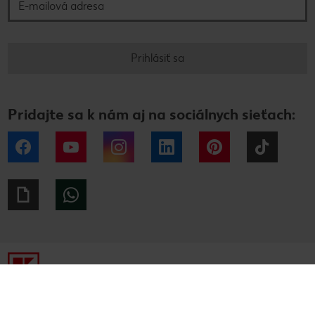
Prihlásiť sa
Pridajte sa k nám aj na sociálnych sieťach:
Facebook
YouTube
Instagram
LinkedIn
Pinterest
Tiktok
Giphy
WhatsApp
Tiráž
Ochrana osobných údajov
Alternatívne riešenie sporov