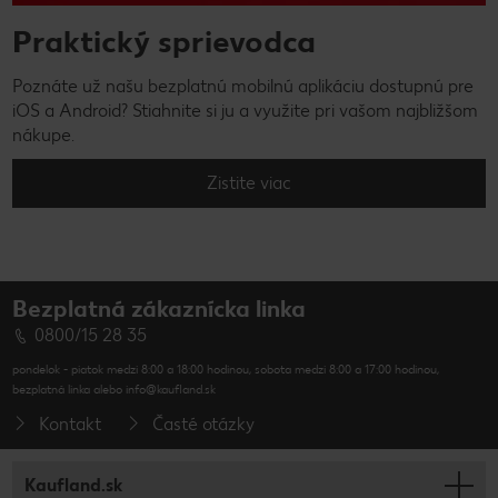
Praktický sprievodca
Poznáte už našu bezplatnú mobilnú aplikáciu dostupnú pre
iOS a Android? Stiahnite si ju a využite pri vašom najbližšom
nákupe.
Zistite viac
Bezplatná zákaznícka linka
0800/15 28 35
pondelok - piatok medzi 8:00 a 18:00 hodinou, sobota medzi 8:00 a 17:00 hodinou,
bezplatná linka alebo info@kaufland.sk
Kontakt
Časté otázky
Kaufland.sk