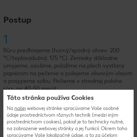
Postup
1
Rúru predhrejeme (horný/spodný ohrev: 200
°C/teplovzdušná: 175 °C). Zemiaky dôkladne
umyjeme, osušíme, položíme na plech vystlaný
papierom na pečenie a polejeme olivovým olejom
a posypeme soľou. Pečieme v strednej polohe
rúry asi 40-50 minút.
Táto stránka používa Cookies
Na
našej
webovej stránke spracúvame Vaše osobné
2
údaje prostredníctvom rôznych techník (medzi iným
prostredníctvom cookies), pokiaľ je to technicky nutné,
Medzitým nakrájame bôčik na pásiky. Jablká
na zobrazenie webovej stránky a jej funkcií. Okrem toho
umyjeme a nakrájame na mesiačiky. Bôčik
spracúvame Vaše lokalizačné údaje, a to za účelom