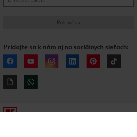
Prihlásiť sa
Pridajte sa k nám aj na sociálnych sieťach:
Facebook
YouTube
Instagram
LinkedIn
Pinterest
Tiktok
Giphy
WhatsApp
Tiráž
Ochrana osobných údajov
Alternatívne riešenie sporov