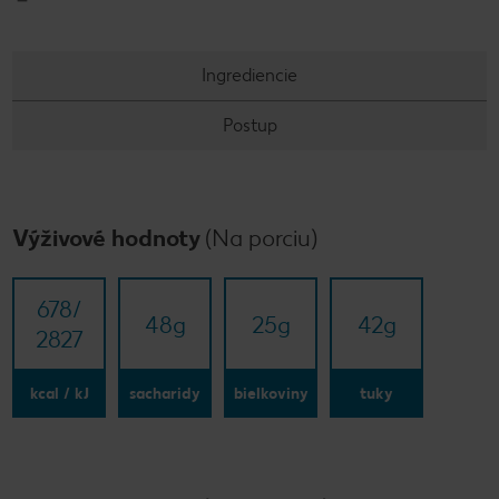
Ingrediencie
Postup
Výživové hodnoty
(Na porciu)
678/​
48
g
25
g
42
g
2827
kcal / kJ
sacharidy
bielkoviny
tuky