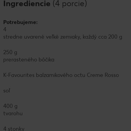
Ingrediencie
(4 porcie)
Potrebujeme:
4
stredne uvarené veľké zemiaky, každý cca 200 g
250 g
prerasteného bôčika
K-Favourites balzamikového octu Creme Rosso
soľ
400 g
tvarohu
4 stonky