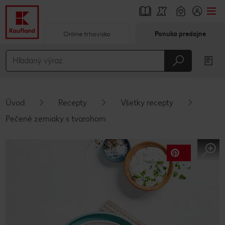
Online trhovisko
Ponuka predajne
Prejsť na
Hlavný obsah
Päta
Úvod
Recepty
Všetky recepty
Vyskakovací bočný panel
Pečené zemiaky s tvarohom