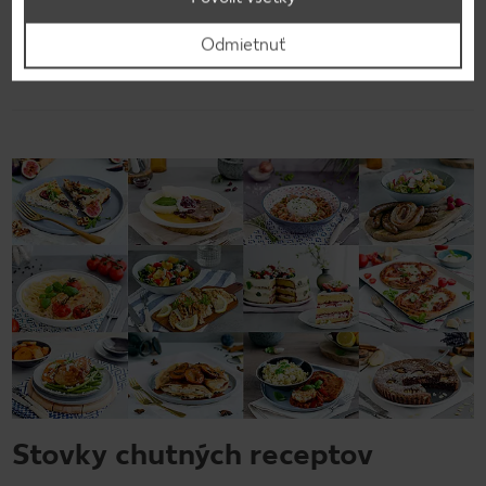
Odmietnuť
Späť na prehľad
Stovky chutných receptov