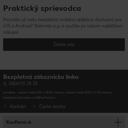
Praktický sprievodca
Poznáte už našu bezplatnú mobilnú aplikáciu dostupnú pre
iOS a Android? Stiahnite si ju a využite pri vašom najbližšom
nákupe.
Zistite viac
Bezplatná zákaznícka linka
0800/15 28 35
pondelok - piatok medzi 8:00 a 18:00 hodinou, sobota medzi 8:00 a 17:00 hodinou,
bezplatná linka alebo info@kaufland.sk
Kontakt
Časté otázky
Kaufland.sk