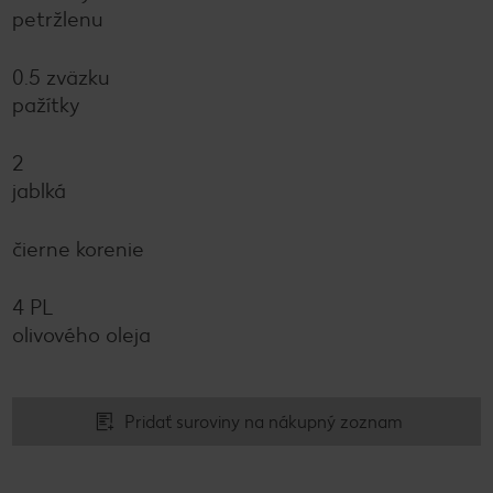
petržlenu
0.5 zväzku
pažítky
2
jablká
čierne korenie
4 PL
olivového oleja
Pridať suroviny na nákupný zoznam