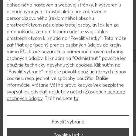
opečieme na panvici bez oleja do chrumkava. K
pohodlného nastavenia webovej stránky, k vytvoreniu
bôčiku pridáme mesiačiky jabĺk a spolu pečieme
pseudonymných štatistík alebo pre zobrazenie
asi 2 minúty.
personalizovaného (reklamného) obsahu
prostredníctvom nás alebo tretej osoby, avšak len za
predpokladu, že nám k tomu udelíte svoj súhlas
3
prostredníctvom kliknutia na “Povoliť všetky”. Toto môže
zahŕňať aj prípadný prenos osobných údajov do krajín
mimo EÚ, ktoré nezaručujú primeranú úroveň ochrany
Bylinky umyjeme a osušíme. Petržlenovú vňať
osobných údajov. Kliknutím na “Odmietnuť ” povolíte len
nahrubo nasekáme a pažítku nakrájame na malé
použitie technicky nevyhnutých cookies. Kliknutím na
kúsky. Bylinky zmiešame s tvarohom a dochutíme
“Povoliť vybrané” môžete povoliť použitie rôznych typov
soľou a čiernym korením.
cookies, resp. jednotlivé spôsoby použitia. Ďalšie
informácie, vrátane Vášho práva kedykoľvek bezplatne
svoj súhlas odvolať, nájdete v našich Zásadách
ochrane
4
osobných údajov
. Tiráž nájdete
tu
.
Upečené zemiaky poukladáme na taniere,
polejeme ich bylinkovým tvarohom, zmesou
Povoliť vybrané
pečeného bôčika a jabĺk a servírujeme.
Povoliť všetky