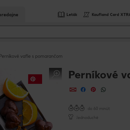
predajne
Leták
Kaufland Card XTR
Perníkové vafle s pomarančom
Perníkové 
Zdieľať
Zdieľať
Zdieľať
do 60 minút
Jednoduché