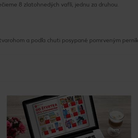
čieme 8 zlatohnedých vaflí, jednu za druhou.
 tvarohom a podľa chuti posypané pomrveným perní