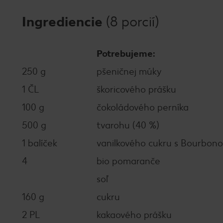
Ingrediencie
(8 porcií)
Potrebujeme:
250 g
pšeničnej múky
1 ČL
škoricového prášku
100 g
čokoládového perníka
500 g
tvarohu (40 %)
1 balíček
vanilkového cukru s Bourbon
4
bio pomaranče
soľ
160 g
cukru
2 PL
kakaového prášku