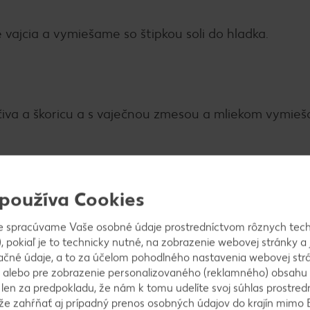
ajcia a vymiešame so štipkou soli do hladka.
iva a škoricu a s vaječnou zmesou a mliekom vymie
 používa Cookies
e spracúvame Vaše osobné údaje prostredníctvom rôznych tech
, pokiaľ je to technicky nutné, na zobrazenie webovej stránky a 
ačné údaje, a to za účelom pohodlného nastavenia webovej strá
 alebo pre zobrazenie personalizovaného (reklamného) obsahu
k len za predpokladu, že nám k tomu udelíte svoj súhlas prostred
. Kôru z pomaranča najemno nastrúhame. Všetky p
ôže zahŕňať aj prípadný prenos osobných údajov do krajín mimo 
ačíme zvyšnú šťavu.