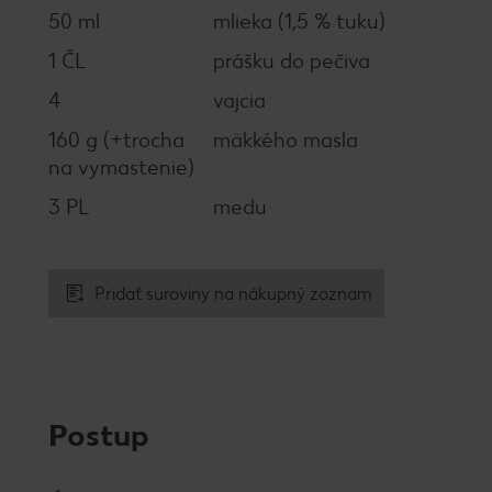
50 ml
mlieka (1,5 % tuku)
1 ČL
prášku do pečiva
4
vajcia
160 g (+trocha
mäkkého masla
na vymastenie)
3 PL
medu
Pridať suroviny na nákupný zoznam
Postup