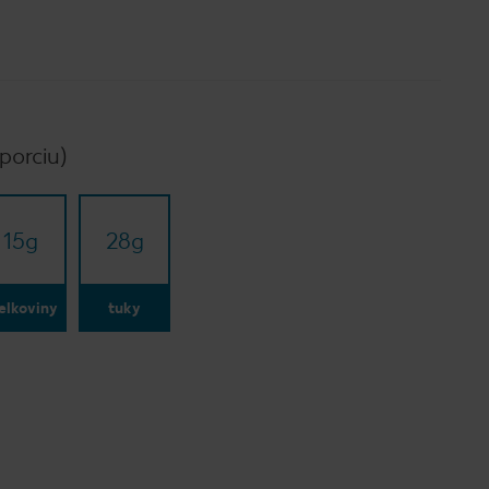
porciu)
15
g
28
g
elkoviny
tuky