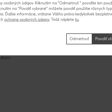
 osobných údajov. Kliknutím na “Odmietnuť ” povolíte len použ
knutím na “Povoliť vybrané” môžete povoliť použitie rôznych typ
tia. Ďalšie informácie, vrátane Vášho práva kedykoľvek bezplatne
ách
ochrane osobných údajov
. Tiráž nájdete
tu
.
rančovou kôrou, 2 lyžicami medu a vanilkovým cukr
Odmietnuť
Povoliť v
edom.