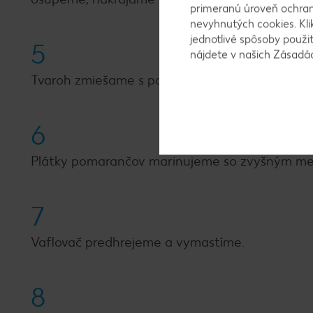
primeranú úroveň ochrany
nevyhnutých cookies. Kli
jednotlivé spôsoby použi
5
nájdete v našich Zásad
Tvaroh zmiešame s pomarančovou šťavou, poma
6
Plátky pomarančov marinujeme so zvyšným m
7
Vaflovač predhrejeme a vymastíme.
8