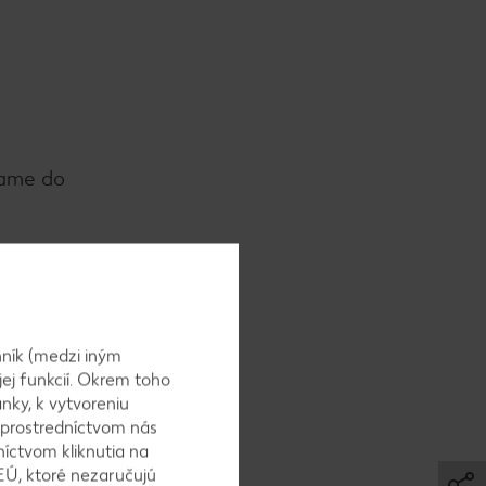
šame do
ník (medzi iným
jej funkcií. Okrem toho
nky, k vytvoreniu
 prostredníctvom nás
níctvom kliknutia na
omaranče
EÚ, ktoré nezaručujú