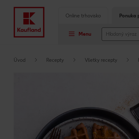
Online trhovisko
Ponuka 
Menu
Prejsť na
Úvod
Recepty
Všetky recepty
Hlavný obsah
Päta
Vyskakovací bočný panel