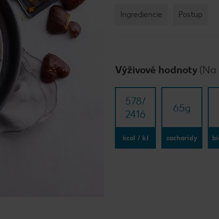
Ingrediencie
Postup
Výživové hodnoty
(Na 
578/​
65
g
2416
kcal / kJ
sacharidy
bi