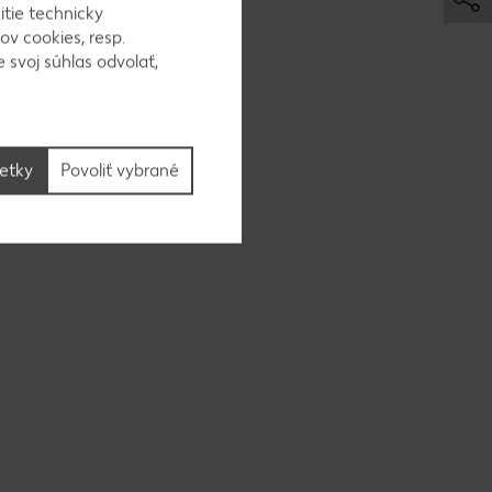
itie technicky
ov cookies, resp.
 svoj súhlas odvolať,
om.
šetky
Povoliť vybrané