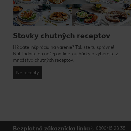
Stovky chutných receptov
Hľadáte inšpiráciu na varenie? Tak ste tu správne!
Nahliadnite do našej on-line kuchárky a vyberajte z
množstva chutných receptov.
Na recepty
Bezplatná zákaznícka linka
0800/15 28 35