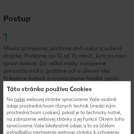
Postup
1
Mlieko zohrejeme, pridáme doň cukor a sušené
droždie. Počkáme asi 10 až 15 minút, kým sa nám
spraví kvások. Do veľkej misky nasypeme
preosiatu múku, pridáme soľ a olivový olej.
Prilejeme kvások a vypracujeme hladké cesto.
Prikryjeme utierkou a na teplom mieste necháme
Táto stránka používa Cookies
nakysnúť, kým nezdvojnásobí objem.
Na
našej
webovej stránke spracúvame Vaše osobné
údaje prostredníctvom rôznych techník (medzi iným
prostredníctvom cookies), pokiaľ je to technicky nutné,
2
na zobrazenie webovej stránky a jej funkcií. Okrem toho
spracúvame Vaše lokalizačné údaje, a to za účelom
Pripravíme si plnku. V miske zmiešame pol
pohodlného nastavenia webovej stránky, k vytvoreniu