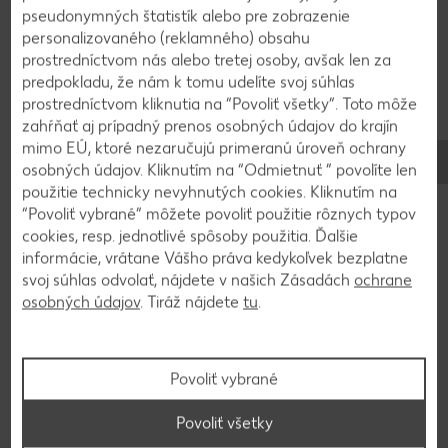
konzervy lúpaných paradajok, pridáme pretlačený
pseudonymných štatistík alebo pre zobrazenie
cesnak a dochutíme soľou, korením a sušeným
personalizovaného (reklamného) obsahu
oreganom aj bazalkou.
prostredníctvom nás alebo tretej osoby, avšak len za
predpokladu, že nám k tomu udelíte svoj súhlas
prostredníctvom kliknutia na “Povoliť všetky”. Toto môže
3
zahŕňať aj prípadný prenos osobných údajov do krajín
mimo EÚ, ktoré nezaručujú primeranú úroveň ochrany
Cesto rozdelíme na dve časti a premiesime.
osobných údajov. Kliknutím na “Odmietnuť ” povolíte len
použitie technicky nevyhnutých cookies. Kliknutím na
Vyvaľkáme ho približne na polcentimetrovú
“Povoliť vybrané” môžete povoliť použitie rôznych typov
hrúbku a potrieme časťou plnky. Poukladáme naň
cookies, resp. jednotlivé spôsoby použitia. Ďalšie
kolieska salámy a posypeme strúhanou
informácie, vrátane Vášho práva kedykoľvek bezplatne
mozzarelou. Zakrútime a nakrájame ostrým
svoj súhlas odvolať, nájdete v našich Zásadách
ochrane
nožom. Slimáčiky poukladáme na plech a pečieme
osobných údajov
. Tiráž nájdete
tu
.
pri 180 °C asi 20 minút dozlatista. Kým sa nám
pečie prvá várka, pripravíme si slimáky z druhej
časti cesta.
Povoliť vybrané
Povoliť všetky