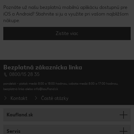
Poznáte už našu bezplatnú mobilnú aplikáciu dostupnú pre
iOS a Android? Stiahnite si ju a využite pri vašom najbližšom
nákupe.
Zistite viac
Bezplatná zákaznícka linka
0800/15 28 35
pondelok - piatok medzi 8:00 a 18:00 hodinou, sobota medzi 8:00 a 17:00 hodinou,
bezplatná linka alebo info@kaufland.sk
Kontakt
Časté otázky
Kaufland.sk
Servis