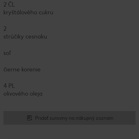
2 ČL
kryštálového cukru
2
strúčiky cesnaku
soľ
čierne korenie
4 PL
olivového oleja
Pridať suroviny na nákupný zoznam