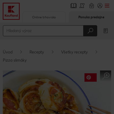
Online trhovisko
Ponuka predajne
Prejsť na
Hlavný obsah
Päta
Úvod
Recepty
Všetky recepty
Vyskakovací bočný panel
Pizza slimáky