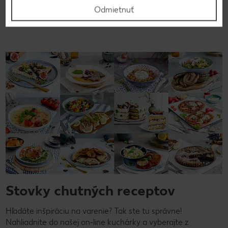
Späť na prehľad
Odmietnuť
Stovky chutných receptov
Hľadáte inšpiráciu na varenie? Tak ste tu správne!
Nahliadnite do našej on-line kuchárky a vyberajte z