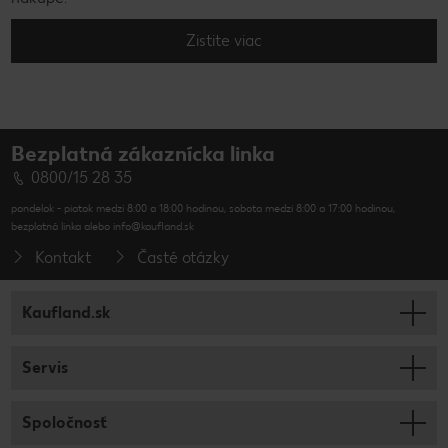
Zistite viac
Bezplatná zákaznícka linka
0800/15 28 35
pondelok - piatok medzi 8:00 a 18:00 hodinou, sobota medzi 8:00 a 17:00 hodinou,
bezplatná linka alebo info@kaufland.sk
Kontakt
Časté otázky
Kaufland.sk
Servis
Spoločnosť