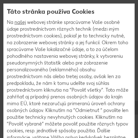
2
Táto stránka používa Cookies
Na
našej
webovej stránke spracúvame Vaše osobné
Na panvici vysmažíme palacinky z oboch strán.
údaje prostredníctvom rôznych techník (medzi iným
Každú palacinku potrieme jogurtom, do stredu
prostredníctvom cookies), pokiaľ je to technicky nutné,
pridáme dva plátky syra, dva plátky šunky, po
na zobrazenie webovej stránky a jej funkcií. Okrem toho
bokoch palacinku preložíme do vnútornej strany a
spracúvame Vaše lokalizačné údaje, a to za účelom
zrolujeme. Palacinku obalíme v klasickom
pohodlného nastavenia webovej stránky, k vytvoreniu
trojobale v zložení múka, vajíčka, strúhanka. Po
pseudonymných štatistík alebo pre zobrazenie
poslednom kroku opäť rolku obalíme vo vajíčku a
personalizovaného (reklamného) obsahu
ešte raz v strúhanke, aby držala pekne pokope.
prostredníctvom nás alebo tretej osoby, avšak len za
predpokladu, že nám k tomu udelíte svoj súhlas
Hotové palacinkové rolky vypražíme v rozpálenom
prostredníctvom kliknutia na “Povoliť všetky”. Toto môže
oleji do zlatista.
zahŕňať aj prípadný prenos osobných údajov do krajín
mimo EÚ, ktoré nezaručujú primeranú úroveň ochrany
osobných údajov. Kliknutím na “Odmietnuť ” povolíte len
použitie technicky nevyhnutých cookies. Kliknutím na
Späť na prehľad
“Povoliť vybrané” môžete povoliť použitie rôznych typov
cookies, resp. jednotlivé spôsoby použitia. Ďalšie
informácie, vrátane Vášho práva kedykoľvek bezplatne