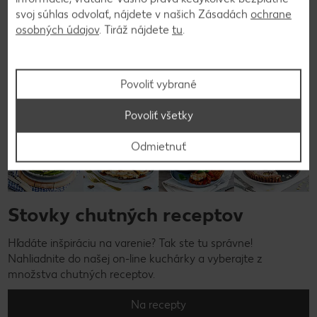
svoj súhlas odvolať, nájdete v našich Zásadách
ochrane
osobných údajov
. Tiráž nájdete
tu
.
Povoliť vybrané
Povoliť všetky
Odmietnuť
Stovky chutných receptov
Hľadáte inšpiráciu na varenie? Tak ste tu správne!
Nahliadnite do našej on-line kuchárky a vyberajte z
množstva chutných receptov.
Na recepty