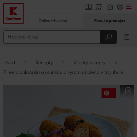
Online trhovisko
Ponuka predajne
Prejsť na
Hlavný obsah
Päta
Úvod
Recepty
Všetky recepty
Vyskakovací bočný panel
Plnená palacinka so šunkou a syrom obalená v trojobale