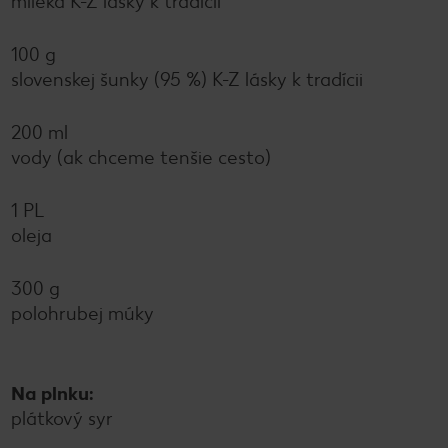
mlieka K-Z lásky k tradícii
100 g
slovenskej šunky (95 %) K-Z lásky k tradícii
200 ml
vody (ak chceme tenšie cesto)
1 PL
oleja
300 g
polohrubej múky
Na plnku:
plátkový syr