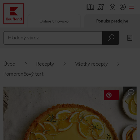
Online trhovisko
Ponuka predajne
Prejsť na
Hlavný obsah
Päta
Úvod
Recepty
Všetky recepty
Vyskakovací bočný panel
Pomarančový tart