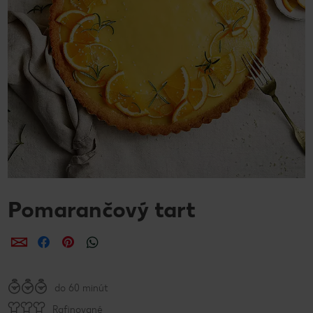
Pomarančový tart
Zdieľať
Zdieľať
Zdieľať
do 60 minút
Rafinované