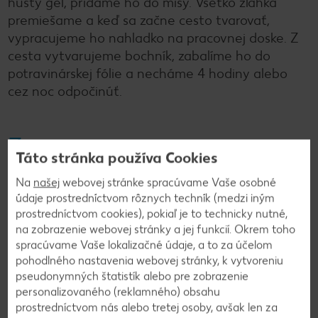
hustý gel, pridáme ho do misy. Všetko zľahka
premiešame a keď sa začne cesto tvarovať,
vypracujeme ho nahladko na pracovnej doske. Z
cesta vytvarujeme bochník, zabalíme ho do
potravinárskej fólie a necháme 4 hodiny alebo
cez noc odpočinúť.
3
Táto stránka používa Cookies
Potom cesto ručne premiesime, aby zmäklo.
Na
našej
webovej stránke spracúvame Vaše osobné
Formu na koláč s priemerom 27 cm vytrieme
údaje prostredníctvom rôznych techník (medzi iným
maslom alebo olejom. Z cesta vytvarujeme
prostredníctvom cookies), pokiaľ je to technicky nutné,
placku a na pomúčenej doske vaľkáme tak, aby
na zobrazenie webovej stránky a jej funkcií. Okrem toho
pokrylo celú formu aj so stranami. Potom cesto
spracúvame Vaše lokalizačné údaje, a to za účelom
pohodlného nastavenia webovej stránky, k vytvoreniu
preložíme s pomocou valčeka do formy a jemne
pseudonymných štatistík alebo pre zobrazenie
ho utlačíme. Prebytočné okraje odkrojíme a dno
personalizovaného (reklamného) obsahu
cesta poprepichujeme vidličkou.
prostredníctvom nás alebo tretej osoby, avšak len za