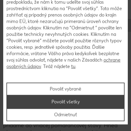
predpokladu, že nám k tomu udelíte svoj súhlas
prostredníctvom kliknutia na “Povoliť všetky”. Toto môže
4
zahŕňať aj prípadný prenos osobných údajov do krajín
mimo EÚ, ktoré nezaručujú primeranú úroveň ochrany
Takto pripravené cesto necháme asi pol hodinu v
osobných údajov. Kliknutím na “Odmietnuť ” povolíte len
chladničke. Rúru vyhrejeme na 170 stupňov a
použitie technicky nevyhnutých cookies. Kliknutím na
korpus pečieme 30 minút. Necháme ho
“Povoliť vybrané” môžete povoliť použitie rôznych typov
vychladnúť a opatrne vyberieme z formy na
cookies, resp. jednotlivé spôsoby použitia. Ďalšie
informácie, vrátane Vášho práva kedykoľvek bezplatne
servírovací tanier. Kým cesto chladne, pripravíme
svoj súhlas odvolať, nájdete v našich Zásadách
ochrane
pomarančový curd.
osobných údajov
. Tiráž nájdete
tu
.
5
Povoliť vybrané
V hrnci privedieme do varu 500 g pomarančovej
Povoliť všetky
šťavy s cukrom a štipkou soli. V miske zmiešame
zvyšných 60 g pomarančovej šťavy, citrónovú
Odmietnuť
šťavu a kukuričný škrob. Za stáleho miešania
pridáme do vriacej pomarančovej šťavy. Hneď