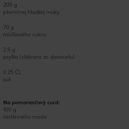
200 g
pšeničnej hladkej múky
70 g
múčkového cukru
2.5 g
psyllia (vláknina zo skorocelu)
0.25 ČL
soli
Na pomarančový curd:
100 g
rastlinného masla