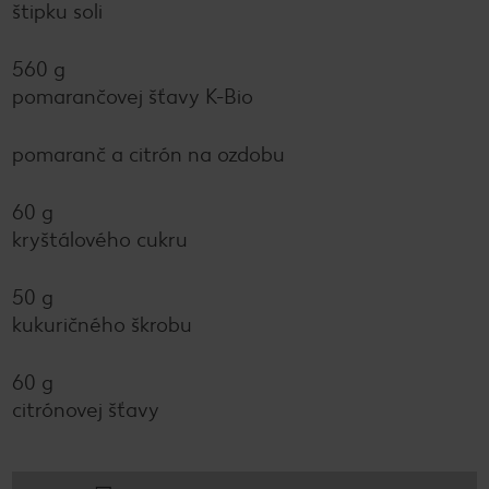
štipku soli
560 g
pomarančovej šťavy K-Bio
pomaranč a citrón na ozdobu
60 g
kryštálového cukru
50 g
kukuričného škrobu
60 g
citrónovej šťavy