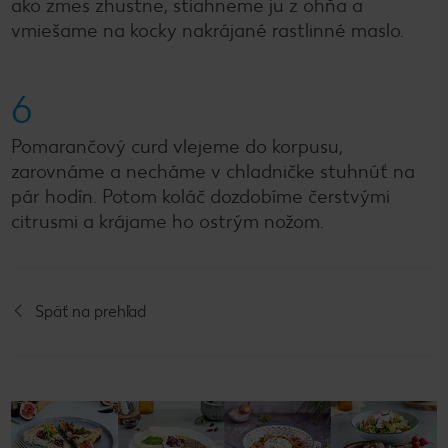
ako zmes zhustne, stiahneme ju z ohňa a
vmiešame na kocky nakrájané rastlinné maslo.
6
Pomarančový curd vlejeme do korpusu,
zarovnáme a necháme v chladničke stuhnúť na
pár hodín. Potom koláč dozdobíme čerstvými
citrusmi a krájame ho ostrým nožom.
Späť na prehľad