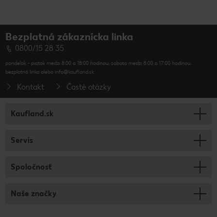
Bezplatná zákaznícka linka
0800/15 28 35
pondelok - piatok medzi 8:00 a 18:00 hodinou, sobota medzi 8:00 a 17:00 hodinou,
bezplatná linka alebo info@kaufland.sk
Kontakt
Časté otázky
Kaufland.sk
Servis
Spoločnosť
Naše značky