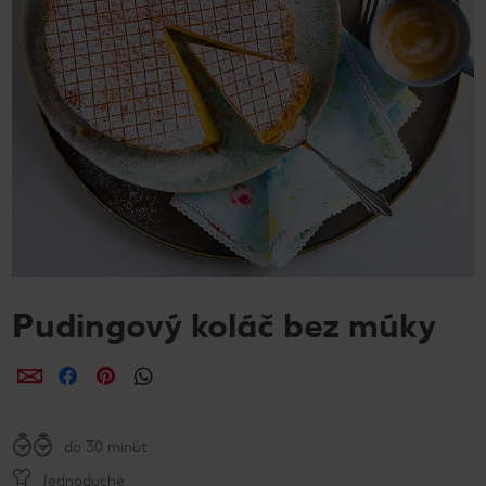
Pudingový koláč bez múky
Zdieľať
Zdieľať
Zdieľať
do 30 minút
Jednoduché