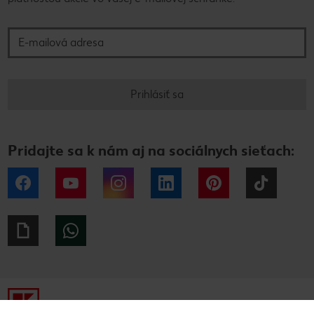
E-mailová adresa
Prihlásiť sa
Pridajte sa k nám aj na sociálnych sieťach:
Facebook
YouTube
Instagram
LinkedIn
Pinterest
Tiktok
Giphy
WhatsApp