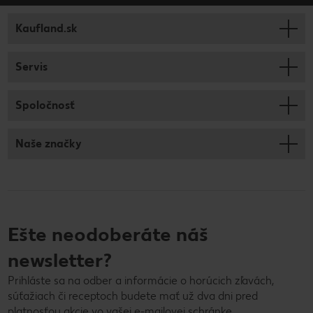
Kaufland.sk
Servis
Spoločnosť
Naše značky
Ešte neodoberáte náš
newsletter?
Prihláste sa na odber a informácie o horúcich zľavách,
súťažiach či receptoch budete mať už dva dni pred
platnosťou akcie vo vašej e-mailovej schránke.