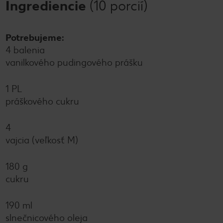
Ingrediencie
(10 porcií)
Potrebujeme:
4 balenia
vanilkového pudingového prášku
1 PL
práškového cukru
4
vajcia (veľkosť M)
180 g
cukru
190 ml
slnečnicového oleja