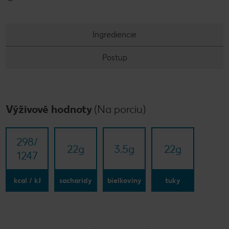
Ingrediencie
Postup
Výživové hodnoty
(Na porciu)
298/​
22
g
3.5
g
22
g
1247
kcal / kJ
sacharidy
bielkoviny
tuky