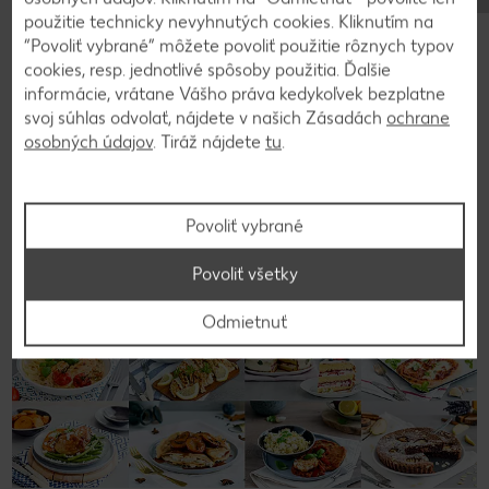
Na povrch položíme štvorcovú mriežku a
použitie technicky nevyhnutých cookies. Kliknutím na
posypeme práškovým cukrom.
“Povoliť vybrané” môžete povoliť použitie rôznych typov
cookies, resp. jednotlivé spôsoby použitia. Ďalšie
informácie, vrátane Vášho práva kedykoľvek bezplatne
svoj súhlas odvolať, nájdete v našich Zásadách
ochrane
Späť na prehľad
osobných údajov
. Tiráž nájdete
tu
.
Povoliť vybrané
Povoliť všetky
Odmietnuť