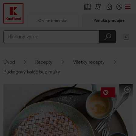
Online trhovisko
Ponuka predajne
Prejsť na
Hlavný obsah
Päta
Úvod
Recepty
Všetky recepty
Vyskakovací bočný panel
Pudingový koláč bez múky