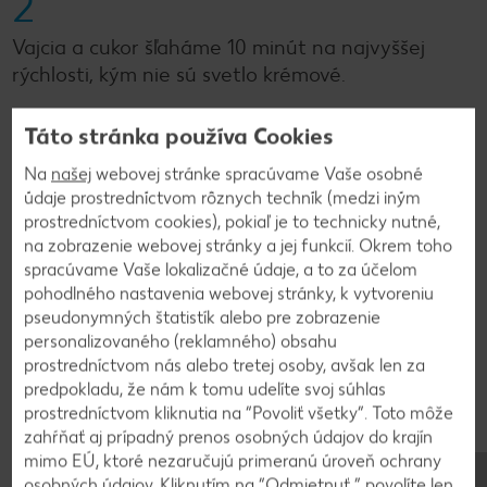
2
Vajcia a cukor šľaháme 10 minút na najvyššej
rýchlosti, kým nie sú svetlo krémové.
Táto stránka používa Cookies
3
Na
našej
webovej stránke spracúvame Vaše osobné
údaje prostredníctvom rôznych techník (medzi iným
Pridáme slnečnicový olej a krátko premiešame. Do
prostredníctvom cookies), pokiaľ je to technicky nutné,
vaječnej zmesi preosejeme pudingový prášok a
na zobrazenie webovej stránky a jej funkcií. Okrem toho
prášok do pečiva a tiež krátko premiešame. Dno
spracúvame Vaše lokalizačné údaje, a to za účelom
formy s priemerom 24 centimetrov vyložíme
pohodlného nastavenia webovej stránky, k vytvoreniu
papierom na pečenie a nalejeme do nej cesto.
pseudonymných štatistík alebo pre zobrazenie
personalizovaného (reklamného) obsahu
prostredníctvom nás alebo tretej osoby, avšak len za
4
predpokladu, že nám k tomu udelíte svoj súhlas
prostredníctvom kliknutia na “Povoliť všetky”. Toto môže
Potom pečieme v dolnej tretine 28 až 30 minút.
zahŕňať aj prípadný prenos osobných údajov do krajín
Po upečení necháme koláč asi 45 minút chladnúť.
mimo EÚ, ktoré nezaručujú primeranú úroveň ochrany
osobných údajov. Kliknutím na “Odmietnuť ” povolíte len