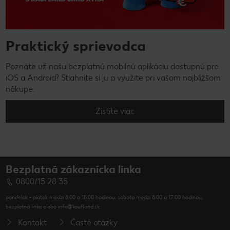
Praktický sprievodca
Poznáte už našu bezplatnú mobilnú aplikáciu dostupnú pre
iOS a Android? Stiahnite si ju a využite pri vašom najbližšom
nákupe.
Zistite viac
Bezplatná zákaznícka linka
0800/15 28 35
pondelok - piatok medzi 8:00 a 18:00 hodinou, sobota medzi 8:00 a 17:00 hodinou,
bezplatná linka alebo info@kaufland.sk
Kontakt
Časté otázky