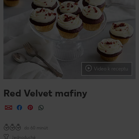
Video k receptu
Red Velvet mafiny
Zdieľať
Zdieľať
Zdieľať
do 60 minút
Jednoduché