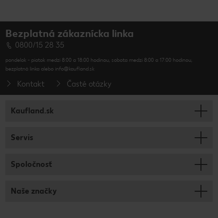
Bezplatná zákaznícka linka
0800/15 28 35
pondelok - piatok medzi 8:00 a 18:00 hodinou, sobota medzi 8:00 a 17:00 hodinou,
bezplatná linka alebo info@kaufland.sk
Kontakt
Časté otázky
Kaufland.sk
Servis
Spoločnosť
Naše značky