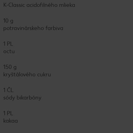
K-Classic acidofilného mlieka
10 g
potravinárskeho farbiva
1 PL
octu
150 g
kryštálového cukru
1 ČL
sódy bikarbóny
1 PL
kakaa