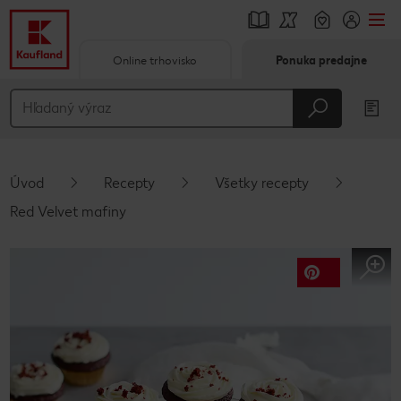
Online trhovisko
Ponuka predajne
Prejsť na
Hlavný obsah
Päta
Úvod
Recepty
Všetky recepty
Vyskakovací bočný panel
Red Velvet mafiny