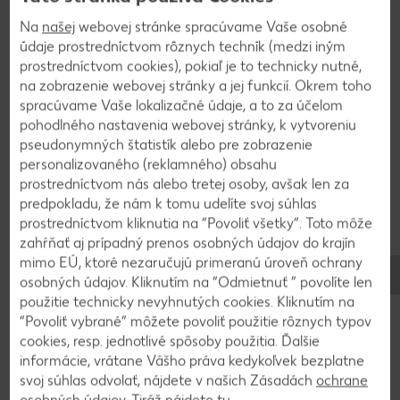
Všetko poriadne premixujeme. Do cesta
Na
našej
webovej stránke spracúvame Vaše osobné
preosejeme múku s kakaom a nakoniec ešte
údaje prostredníctvom rôznych techník (medzi iným
pridáme vanilku, sódu bikarbónu a ocot. Košíčky
prostredníctvom cookies), pokiaľ je to technicky nutné,
naplníme cestom približne do 3/4 a pečieme v
na zobrazenie webovej stránky a jej funkcií. Okrem toho
rúre pri 175 °C približne 20 minút.
spracúvame Vaše lokalizačné údaje, a to za účelom
pohodlného nastavenia webovej stránky, k vytvoreniu
pseudonymných štatistík alebo pre zobrazenie
personalizovaného (reklamného) obsahu
2
prostredníctvom nás alebo tretej osoby, avšak len za
predpokladu, že nám k tomu udelíte svoj súhlas
Kým mafiny chladnú vymiešame krém. V miske
prostredníctvom kliknutia na “Povoliť všetky”. Toto môže
zmiešame cukor, krémový syr a šľahačku.
zahŕňať aj prípadný prenos osobných údajov do krajín
Mixujeme, kým nemá krém tuhú konzistenciu
mimo EÚ, ktoré nezaručujú primeranú úroveň ochrany
vhodnú na zdobenie. Potom pridáme vanilku.
osobných údajov. Kliknutím na “Odmietnuť ” povolíte len
použitie technicky nevyhnutých cookies. Kliknutím na
“Povoliť vybrané” môžete povoliť použitie rôznych typov
3
cookies, resp. jednotlivé spôsoby použitia. Ďalšie
informácie, vrátane Vášho práva kedykoľvek bezplatne
Vychladnuté mafiny ozdobíme zdobiacim
svoj súhlas odvolať, nájdete v našich Zásadách
ochrane
osobných údajov
. Tiráž nájdete
tu
.