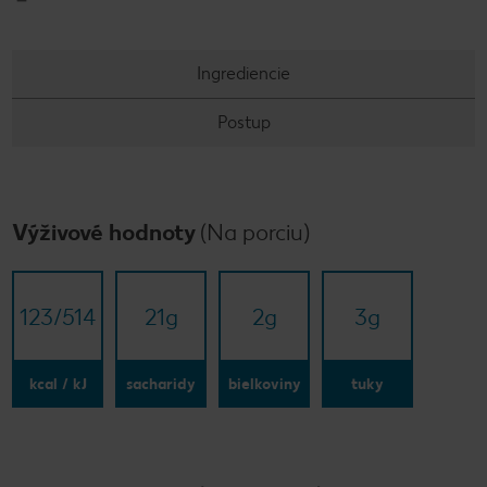
Ingrediencie
Postup
Výživové hodnoty
(Na porciu)
123/​514
21
g
2
g
3
g
kcal / kJ
sacharidy
bielkoviny
tuky