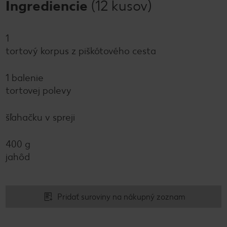
Ingrediencie
(12 kusov)
1
tortový korpus z piškótového cesta
1 balenie
tortovej polevy
šľahačku v spreji
400 g
jahôd
Pridať suroviny na nákupný zoznam