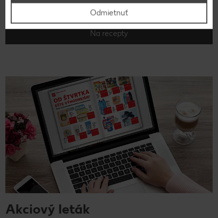
Nahliadnite do našej on-line kuchárky a vyberajte z
množstva chutných receptov.
Odmietnuť
Na recepty
Akciový leták