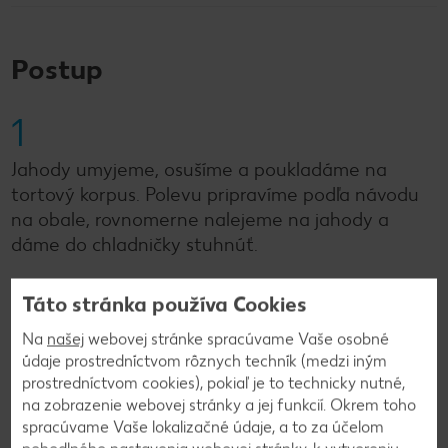
Postup
1
Jahody umyjeme, osušíme a poukladáme na
tortový korpus. Polevu pripravíme podľa návodu
na obale, rovnomerne nalejeme na jahody a
dáme do chladničky stuhnúť.
Táto stránka používa Cookies
2
Na
našej
webovej stránke spracúvame Vaše osobné
Tortu dozdobíme šľahačkou a čokoládovými
údaje prostredníctvom rôznych techník (medzi iným
prostredníctvom cookies), pokiaľ je to technicky nutné,
hoblinkami. Nakrájame na kusy a podávame.
na zobrazenie webovej stránky a jej funkcií. Okrem toho
spracúvame Vaše lokalizačné údaje, a to za účelom