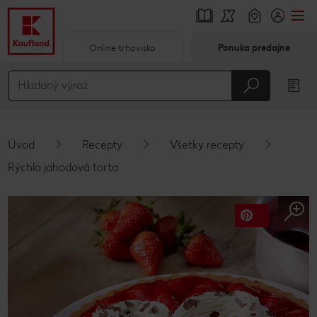
Online trhovisko
Ponuka predajne
Prejsť na
Hlavný obsah
Päta
Úvod
Recepty
Všetky recepty
Vyskakovací bočný panel
Rýchla jahodová torta