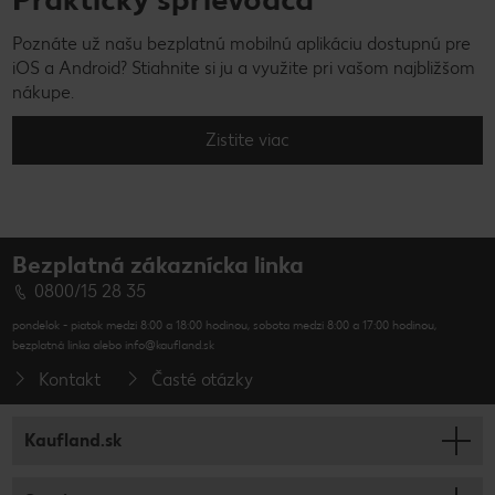
Poznáte už našu bezplatnú mobilnú aplikáciu dostupnú pre
iOS a Android? Stiahnite si ju a využite pri vašom najbližšom
nákupe.
Zistite viac
Bezplatná zákaznícka linka
0800/15 28 35
pondelok - piatok medzi 8:00 a 18:00 hodinou, sobota medzi 8:00 a 17:00 hodinou,
bezplatná linka alebo info@kaufland.sk
Kontakt
Časté otázky
Kaufland.sk