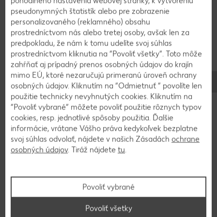
pohodlného nastavenia webovej stránky, k vytvoreniu
pseudonymných štatistík alebo pre zobrazenie
Späť na prehľad
personalizovaného (reklamného) obsahu
prostredníctvom nás alebo tretej osoby, avšak len za
predpokladu, že nám k tomu udelíte svoj súhlas
prostredníctvom kliknutia na “Povoliť všetky”. Toto môže
zahŕňať aj prípadný prenos osobných údajov do krajín
mimo EÚ, ktoré nezaručujú primeranú úroveň ochrany
osobných údajov. Kliknutím na “Odmietnuť ” povolíte len
použitie technicky nevyhnutých cookies. Kliknutím na
“Povoliť vybrané” môžete povoliť použitie rôznych typov
cookies, resp. jednotlivé spôsoby použitia. Ďalšie
informácie, vrátane Vášho práva kedykoľvek bezplatne
svoj súhlas odvolať, nájdete v našich Zásadách
ochrane
osobných údajov
. Tiráž nájdete
tu
.
Stovky chutných receptov
Povoliť vybrané
Hľadáte inšpiráciu na varenie? Tak ste tu správne!
Povoliť všetky