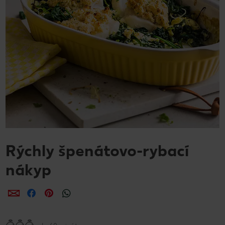
Rýchly špenátovo-rybací
nákyp
Zdieľať
Zdieľať
Zdieľať