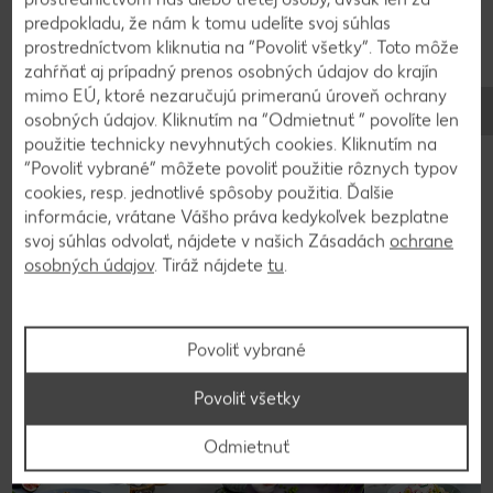
citrónovou kôrou. Špenát vyžmýkame, zmiešame
predpokladu, že nám k tomu udelíte svoj súhlas
s cibuľou, dáme do formy (20 x 30 cm) a
prostredníctvom kliknutia na “Povoliť všetky”. Toto môže
prelejeme zemiakovo-cesnakovou omáčkou. Rybie
zahŕňať aj prípadný prenos osobných údajov do krajín
filé osolíme, okoreníme, navrch rozdelíme syrovo-
mimo EÚ, ktoré nezaručujú primeranú úroveň ochrany
bylinkovú zmes a upečieme dozlatista (25 – 30
osobných údajov. Kliknutím na “Odmietnuť ” povolíte len
minút).
použitie technicky nevyhnutých cookies. Kliknutím na
“Povoliť vybrané” môžete povoliť použitie rôznych typov
cookies, resp. jednotlivé spôsoby použitia. Ďalšie
informácie, vrátane Vášho práva kedykoľvek bezplatne
2
svoj súhlas odvolať, nájdete v našich Zásadách
ochrane
osobných údajov
. Tiráž nájdete
tu
.
Podávame s čerstvou bagetou alebo ryžou.
Povoliť vybrané
Späť na prehľad
Povoliť všetky
Odmietnuť