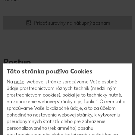
Pridať suroviny na nákupný zoznam
Postup
Táto stránka používa Cookies
1
Na
našej
webovej stránke spracúvame Vaše osobné
údaje prostredníctvom rôznych techník (medzi iným
Rybie filé so špenátom necháme rozmraziť. Rúru
prostredníctvom cookies), pokiaľ je to technicky nutné,
zohrejeme na 185 °C. Olúpanú a prepolenú cibuľu
na zobrazenie webovej stránky a jej funkcií. Okrem toho
nakrájame na jemné pásiky. Zemiakovo-
spracúvame Vaše lokalizačné údaje, a to za účelom
cesnakovú polievku zalejeme mliekom a
pohodlného nastavenia webovej stránky, k vytvoreniu
pseudonymných štatistík alebo pre zobrazenie
vymiešame dohladka. Čerstvý syr zmiešame s
personalizovaného (reklamného) obsahu
bylinkami, strúhankou, dochutíme soľou, korením a
prostredníctvom nás alebo tretej osoby, avšak len za