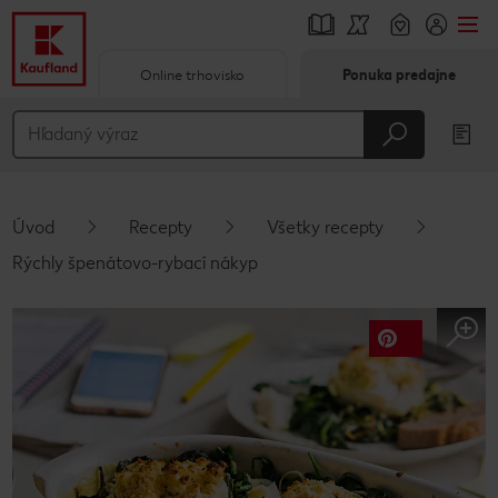
Online trhovisko
Ponuka predajne
Prejsť na
Hlavný obsah
Päta
Úvod
Recepty
Všetky recepty
Vyskakovací bočný panel
Rýchly špenátovo-rybací nákyp