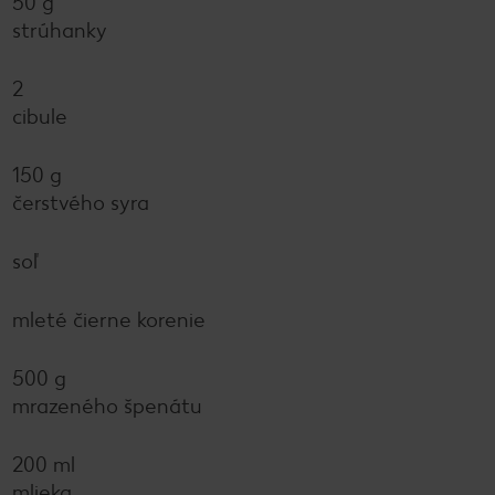
50 g
strúhanky
2
cibule
150 g
čerstvého syra
soľ
mleté čierne korenie
500 g
mrazeného špenátu
200 ml
mlieka