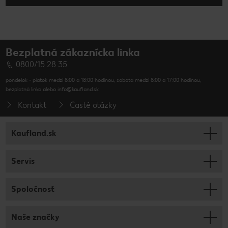
Bezplatná zákaznícka linka
0800/15 28 35
pondelok - piatok medzi 8:00 a 18:00 hodinou, sobota medzi 8:00 a 17:00 hodinou,
bezplatná linka alebo info@kaufland.sk
Kontakt
Časté otázky
Kaufland.sk
Servis
Spoločnosť
Naše značky