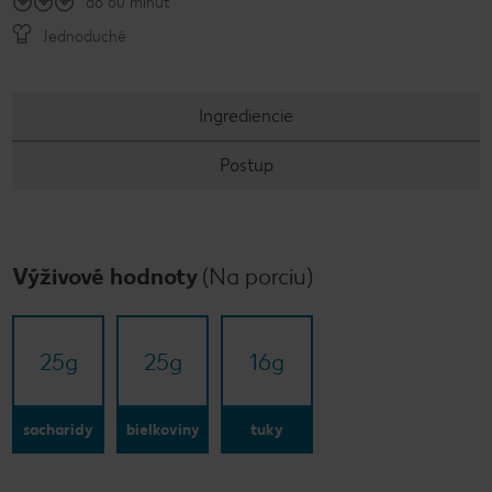
do 60 minút
Jednoduché
Ingrediencie
Postup
Výživové hodnoty
(Na porciu)
25
g
25
g
16
g
sacharidy
bielkoviny
tuky