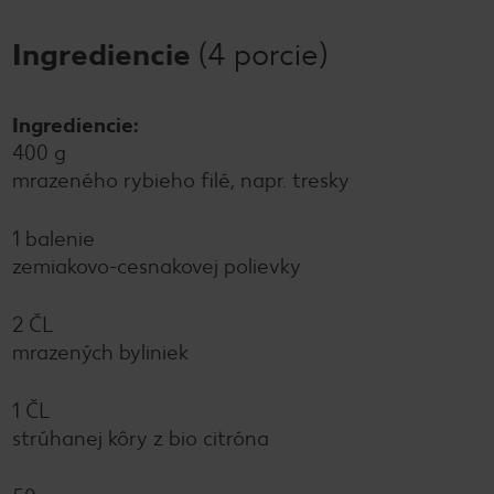
Ingrediencie
(4 porcie)
Ingrediencie:
400 g
mrazeného rybieho filé, napr. tresky
1 balenie
zemiakovo-cesnakovej polievky
2 ČL
mrazených byliniek
1 ČL
strúhanej kôry z bio citróna