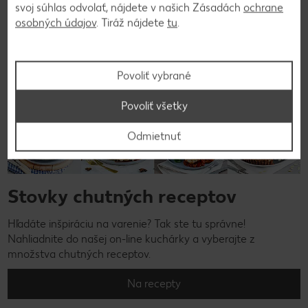
svoj súhlas odvolať, nájdete v našich Zásadách
ochrane
osobných údajov
. Tiráž nájdete
tu
.
Povoliť vybrané
Povoliť všetky
Odmietnuť
Stovky chutných receptov
Hľadáte inšpiráciu na varenie? Tak ste tu správne!
Nahliadnite do našej on-line kuchárky a vyberajte z
množstva chutných receptov.
Na recepty