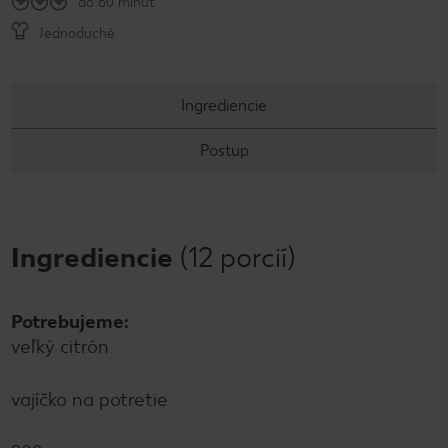
do 60 minút
Jednoduché
Ingrediencie
Postup
Ingrediencie
(12 porcií)
Potrebujeme:
veľký citrón
vajíčko na potretie