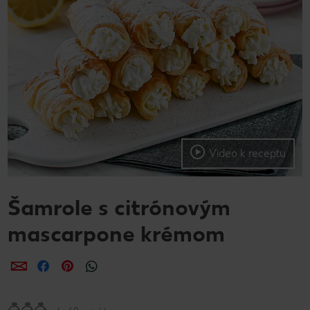
Video k receptu
Šamrole s citrónovým
mascarpone krémom
Zdieľať
Zdieľať
Zdieľať