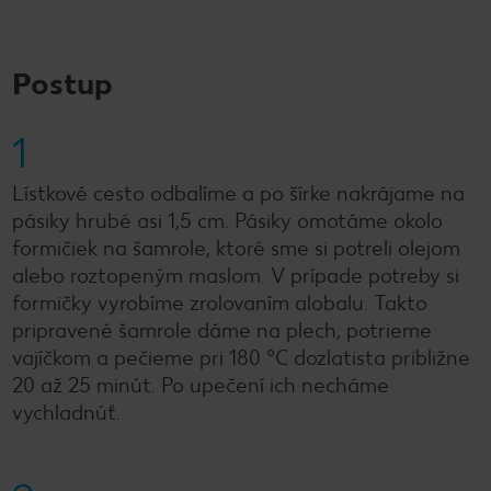
Postup
1
Lístkové cesto odbalíme a po šírke nakrájame na
pásiky hrubé asi 1,5 cm. Pásiky omotáme okolo
formičiek na šamrole, ktoré sme si potreli olejom
alebo roztopeným maslom. V prípade potreby si
formičky vyrobíme zrolovaním alobalu. Takto
pripravené šamrole dáme na plech, potrieme
vajíčkom a pečieme pri 180 °C dozlatista približne
20 až 25 minút. Po upečení ich necháme
vychladnúť.