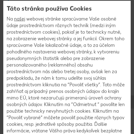
2
Táto stránka používa Cookies
Mascarpone zmiešame so šťavou a kôrou z
Na
našej
webovej stránke spracúvame Vaše osobné
citróna. Šľahačku vyšľaháme s cukrom a vanilkou
údaje prostredníctvom rôznych techník (medzi iným
a opatrne zapracujeme do mascarpone. Krém
prostredníctvom cookies), pokiaľ je to technicky nutné,
dáme do zdobiaceho vrecúška a naplníme
na zobrazenie webovej stránky a jej funkcií. Okrem toho
šamrole. Nakoniec poprášime práškovým cukrom.
spracúvame Vaše lokalizačné údaje, a to za účelom
pohodlného nastavenia webovej stránky, k vytvoreniu
pseudonymných štatistík alebo pre zobrazenie
personalizovaného (reklamného) obsahu
prostredníctvom nás alebo tretej osoby, avšak len za
Video k receptu
predpokladu, že nám k tomu udelíte svoj súhlas
prostredníctvom kliknutia na “Povoliť všetky”. Toto môže
zahŕňať aj prípadný prenos osobných údajov do krajín
mimo EÚ, ktoré nezaručujú primeranú úroveň ochrany
osobných údajov. Kliknutím na “Odmietnuť ” povolíte len
použitie technicky nevyhnutých cookies. Kliknutím na
Späť na prehľad
“Povoliť vybrané” môžete povoliť použitie rôznych typov
cookies, resp. jednotlivé spôsoby použitia. Ďalšie
informácie, vrátane Vášho práva kedykoľvek bezplatne