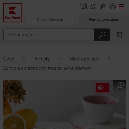
Online trhovisko
Ponuka predajne
Prejsť na
Hlavný obsah
Päta
Úvod
Recepty
Všetky recepty
Vyskakovací bočný panel
Šamrole s citrónovým mascarpone krémom