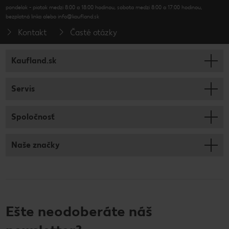
pondelok - piatok medzi 8:00 a 18:00 hodinou, sobota medzi 8:00 a 17:00 hodinou,
bezplatná linka alebo info@kaufland.sk
Kontakt
Časté otázky
Kaufland.sk
Servis
Spoločnosť
Naše značky
Ešte neodoberáte náš