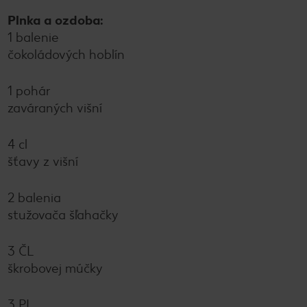
Plnka a ozdoba:
1 balenie
čokoládových hoblín
1 pohár
zaváraných višní
4 cl
šťavy z višní
2 balenia
stužovača šľahačky
3 ČL
škrobovej múčky
3 PL