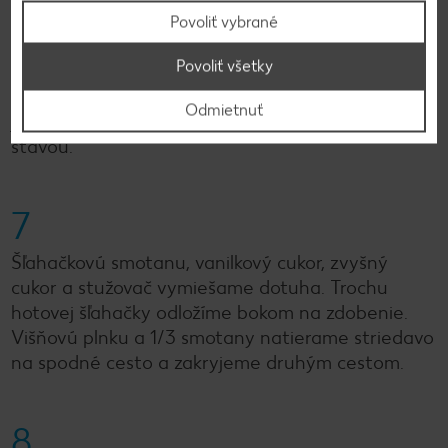
Povoliť vybrané
6
Povoliť všetky
Pomocou ostrého noža prerežeme cesto
Odmietnuť
jedenkrát vodorovne a obidve cestá pokvapkáme
šťavou.
7
Šľahačkovú smotanu, vanilkový cukor, zvyšný
cukor a stužovač vymiešame dotuha. Trochu
hotovej šľahačky odložíme bokom na zdobenie.
Višňovú plnku a 1/3 smotany natierame striedavo
na spodné cesto a zakryjeme druhým cestom.
8