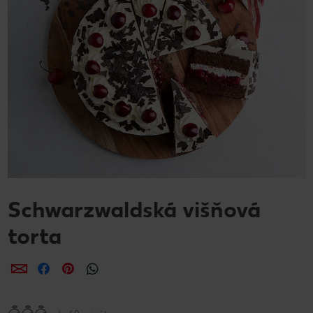
Schwarzwaldská višňová
torta
Zdieľať
Zdieľať
Zdieľať