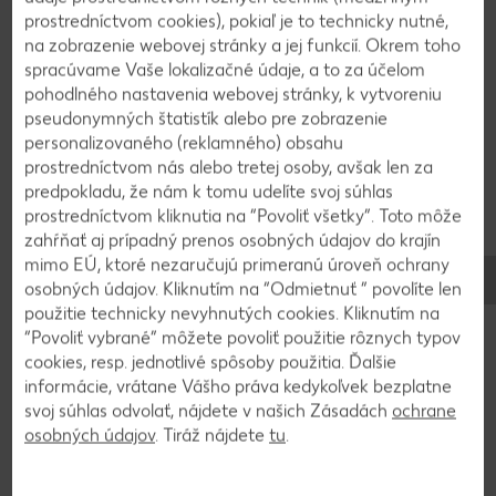
prostredníctvom cookies), pokiaľ je to technicky nutné,
na zobrazenie webovej stránky a jej funkcií. Okrem toho
4
spracúvame Vaše lokalizačné údaje, a to za účelom
pohodlného nastavenia webovej stránky, k vytvoreniu
pseudonymných štatistík alebo pre zobrazenie
Višne necháme odkvapkať, šťavu odložíme
personalizovaného (reklamného) obsahu
bokom, pridáme do nej 2 lyžice cukru a
prostredníctvom nás alebo tretej osoby, avšak len za
privedieme do varu. Škrobovú múčku vymiešame
predpokladu, že nám k tomu udelíte svoj súhlas
s trochou vody ho dohladka, pridáme do šťavy a
prostredníctvom kliknutia na “Povoliť všetky”. Toto môže
zahustíme. Krátko povaríme a odstavíme. 12 višní
zahŕňať aj prípadný prenos osobných údajov do krajín
si odložíme bokom na zdobenie a zvyšné višne
mimo EÚ, ktoré nezaručujú primeranú úroveň ochrany
zmiešame so šťavou.
osobných údajov. Kliknutím na “Odmietnuť ” povolíte len
použitie technicky nevyhnutých cookies. Kliknutím na
“Povoliť vybrané” môžete povoliť použitie rôznych typov
cookies, resp. jednotlivé spôsoby použitia. Ďalšie
5
informácie, vrátane Vášho práva kedykoľvek bezplatne
svoj súhlas odvolať, nájdete v našich Zásadách
ochrane
Piškótové cesto vyberieme opatrne z formy,
osobných údajov
. Tiráž nájdete
tu
.
papier na pečenie odstránime a necháme
vychladnúť.