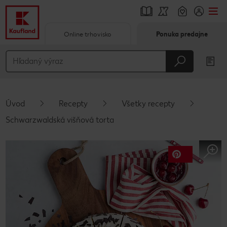
Online trhovisko
Ponuka predajne
Prejsť na
Hlavný obsah
Päta
Úvod
Recepty
Všetky recepty
Vyskakovací bočný panel
Schwarzwaldská višňová torta