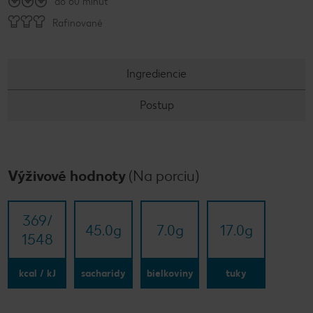
do 60 minút
Rafinované
Ingrediencie
Postup
Výživové hodnoty
(Na porciu)
369/​
45.0
g
7.0
g
17.0
g
1548
kcal / kJ
sacharidy
bielkoviny
tuky