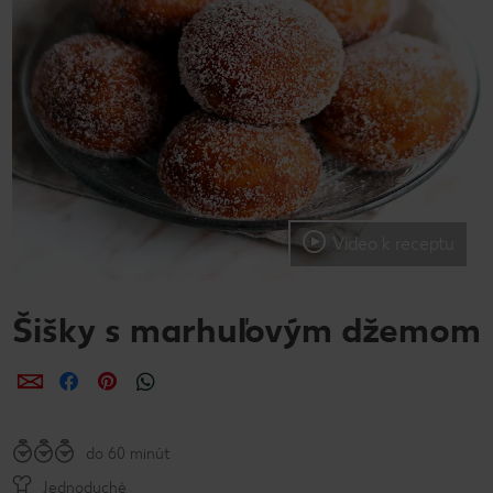
Video k receptu
Šišky s marhuľovým džemom
Zdieľať
Zdieľať
Zdieľať
do 60 minút
Jednoduché