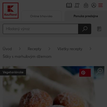
Online trhovisko
Ponuka predajne
Prejsť na
Hlavný obsah
Päta
Úvod
Recepty
Všetky recepty
Vyskakovací bočný panel
Šišky s marhuľovým džemom
Vegetariánske