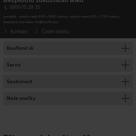
0800/15 28 35
pondelok - piatok medzi 8:00 a 18:00 hodinou, sobota medzi 8:00 a 17:00 hodinou,
bezplatná linka alebo info@kaufland.sk
Kontakt
Časté otázky
Kaufland.sk
Servis
Spoločnosť
Naše značky