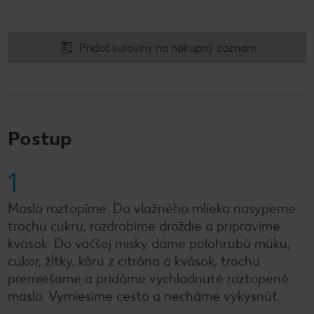
Pridať suroviny na nákupný zoznam
Postup
1
Maslo roztopíme. Do vlažného mlieka nasypeme
trochu cukru, rozdrobíme droždie a pripravíme
kvások. Do väčšej misky dáme polohrubú múku,
cukor, žĺtky, kôru z citróna a kvások, trochu
premiešame a pridáme vychladnuté roztopené
maslo. Vymiesime cesto a necháme vykysnúť.