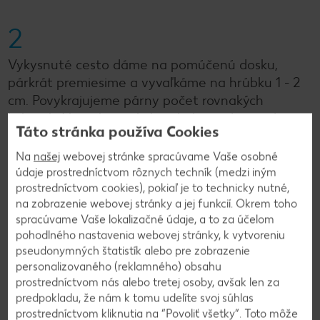
2
Vykysnuté cesto dáme na pomúčenú dosku,
párkrát premiesime a vyvaľkáme na hrúbku 1 - 2
cm. Povykrajujeme párny počet rovnakých
koliesok. Na polovicu koliesok dáme do stredu
Táto stránka používa Cookies
lyžičku džemu. Zvyšnými kolieskami ich prikryjeme.
Prstami zatlačíme okraje a vykrojíme tým istým
Na
našej
webovej stránke spracúvame Vaše osobné
vykrajovátkom.
údaje prostredníctvom rôznych techník (medzi iným
prostredníctvom cookies), pokiaľ je to technicky nutné,
na zobrazenie webovej stránky a jej funkcií. Okrem toho
3
spracúvame Vaše lokalizačné údaje, a to za účelom
pohodlného nastavenia webovej stránky, k vytvoreniu
pseudonymných štatistík alebo pre zobrazenie
Šišky necháme na teplom mieste podkysnúť. V
personalizovaného (reklamného) obsahu
hrnci rozpálime olej. Šišky smažíme asi minútu z
prostredníctvom nás alebo tretej osoby, avšak len za
oboch strán. Necháme odkvapkať na kuchynskej
predpokladu, že nám k tomu udelíte svoj súhlas
papierovej utierke a ešte teplé obalíme v zmesi
prostredníctvom kliknutia na “Povoliť všetky”. Toto môže