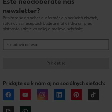
Ešte neodoberáte náš
newsletter?
Prihláste sa na odber a informácie o horúcich zľavách,
súťažiach či receptoch budete mať už dva dni pred
platnosťou akcie vo vašej e-mailovej schránke.
E-mailová adresa
Prihlásiť sa
Pridajte sa k nám aj na sociálnych sieťach:
Facebook
YouTube
Instagram
LinkedIn
Pinterest
Tiktok
Giphy
WhatsApp