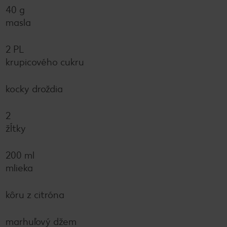
40 g
masla
2 PL
krupicového cukru
kocky droždia
2
žĺtky
200 ml
mlieka
kôru z citróna
marhuľový džem