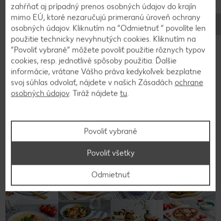
vanilkového a krupicového cukru.
zahŕňať aj prípadný prenos osobných údajov do krajín
mimo EÚ, ktoré nezaručujú primeranú úroveň ochrany
osobných údajov. Kliknutím na “Odmietnuť ” povolíte len
použitie technicky nevyhnutých cookies. Kliknutím na
“Povoliť vybrané” môžete povoliť použitie rôznych typov
Video k receptu
cookies, resp. jednotlivé spôsoby použitia. Ďalšie
informácie, vrátane Vášho práva kedykoľvek bezplatne
svoj súhlas odvolať, nájdete v našich Zásadách
ochrane
osobných údajov
. Tiráž nájdete
tu
.
Späť na prehľad
Povoliť vybrané
Povoliť všetky
Odmietnuť