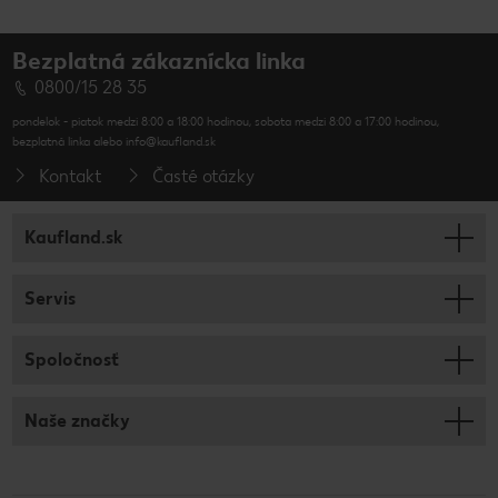
Bezplatná zákaznícka linka
0800/15 28 35
pondelok - piatok medzi 8:00 a 18:00 hodinou, sobota medzi 8:00 a 17:00 hodinou,
bezplatná linka alebo info@kaufland.sk
Kontakt
Časté otázky
Kaufland.sk
Servis
Spoločnosť
Naše značky