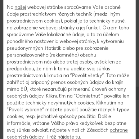
smotanu na šľahanie. Necháme prejsť varom a
Na
našej
webovej stránke spracúvame Vaše osobné
ešte chvíľu miešame, kým čokoláda trocha
údaje prostredníctvom rôznych techník (medzi iným
nezhustne.
prostredníctvom cookies), pokiaľ je to technicky nutné,
na zobrazenie webovej stránky a jej funkcií. Okrem toho
spracúvame Vaše lokalizačné údaje, a to za účelom
3
pohodlného nastavenia webovej stránky, k vytvoreniu
pseudonymných štatistík alebo pre zobrazenie
Čokoládu nalejeme do pohárov, ozdobíme
personalizovaného (reklamného) obsahu
šľahačkou, mletou škoricou a kúskami mandlí.
prostredníctvom nás alebo tretej osoby, avšak len za
predpokladu, že nám k tomu udelíte svoj súhlas
prostredníctvom kliknutia na “Povoliť všetky”. Toto môže
zahŕňať aj prípadný prenos osobných údajov do krajín
mimo EÚ, ktoré nezaručujú primeranú úroveň ochrany
Späť na prehľad
osobných údajov. Kliknutím na “Odmietnuť ” povolíte len
použitie technicky nevyhnutých cookies. Kliknutím na
“Povoliť vybrané” môžete povoliť použitie rôznych typov
cookies, resp. jednotlivé spôsoby použitia. Ďalšie
informácie, vrátane Vášho práva kedykoľvek bezplatne
svoj súhlas odvolať, nájdete v našich Zásadách
ochrane
osobných údajov
. Tiráž nájdete
tu
.