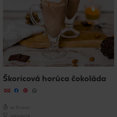
Škoricová horúca čokoláda
Zdieľať
Zdieľať
Zdieľať
do 15 minút
Jednoduché