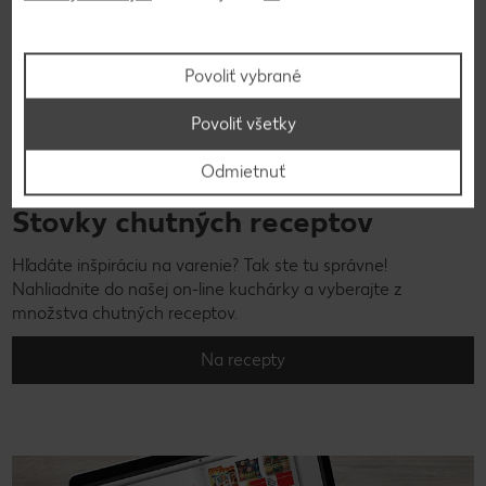
Povoliť vybrané
Povoliť všetky
Odmietnuť
Stovky chutných receptov
Hľadáte inšpiráciu na varenie? Tak ste tu správne!
Nahliadnite do našej on-line kuchárky a vyberajte z
množstva chutných receptov.
Na recepty