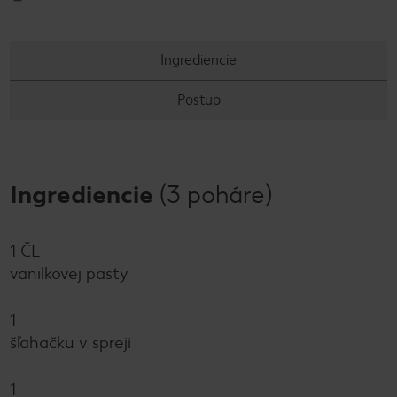
Ingrediencie
Postup
Ingrediencie
(3 poháre)
1 ČL
vanilkovej pasty
1
šľahačku v spreji
1