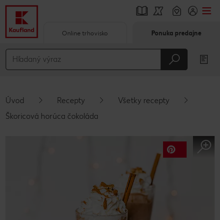
Online trhovisko
Ponuka predajne
Prejsť na
Hlavný obsah
Päta
Úvod
Recepty
Všetky recepty
Vyskakovací bočný panel
Škoricová horúca čokoláda