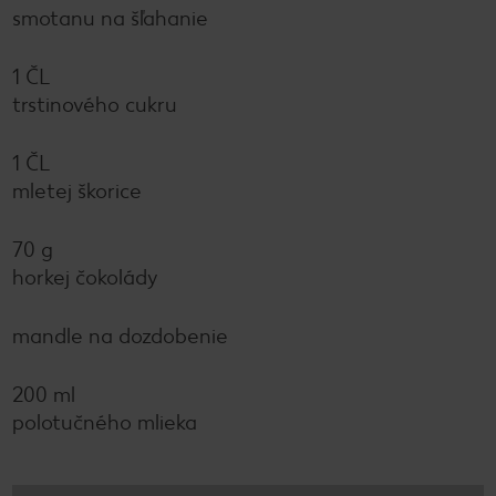
smotanu na šľahanie
1 ČL
trstinového cukru
1 ČL
mletej škorice
70 g
horkej čokolády
mandle na dozdobenie
200 ml
polotučného mlieka