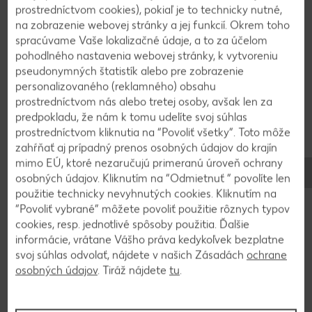
2
prostredníctvom cookies), pokiaľ je to technicky nutné,
na zobrazenie webovej stránky a jej funkcií. Okrem toho
Cream cheese rozmixujeme s kyslou smotanou,
spracúvame Vaše lokalizačné údaje, a to za účelom
vajíčkami, cukrom, javorovým sirupom a mletou
pohodlného nastavenia webovej stránky, k vytvoreniu
škoricou. Zmes vylejeme na sušienky a pečieme
pseudonymných štatistík alebo pre zobrazenie
personalizovaného (reklamného) obsahu
pri 160°C cca 50 minút. Po pol hodinke pravidelne
prostredníctvom nás alebo tretej osoby, avšak len za
kontrolujeme, ak začne chceesecake hnednúť,
predpokladu, že nám k tomu udelíte svoj súhlas
prípadne praskať, treba s ním zatriasť. Po upečení
prostredníctvom kliknutia na “Povoliť všetky”. Toto môže
necháme vychladnúť a uložíme na noc do
zahŕňať aj prípadný prenos osobných údajov do krajín
chladničky.
mimo EÚ, ktoré nezaručujú primeranú úroveň ochrany
osobných údajov. Kliknutím na “Odmietnuť ” povolíte len
použitie technicky nevyhnutých cookies. Kliknutím na
3
“Povoliť vybrané” môžete povoliť použitie rôznych typov
cookies, resp. jednotlivé spôsoby použitia. Ďalšie
Cukor nasypeme do hrnca, zalejeme vodou, ale
informácie, vrátane Vášho práva kedykoľvek bezplatne
svoj súhlas odvolať, nájdete v našich Zásadách
ochrane
nemiešame. Na miernom plameni ho bez
osobných údajov
. Tiráž nájdete
tu
.
miešania necháme rozpustiť približne 10 minút.
Očistené jablká nakrájame na kocky. Keď cukor
zhnedne, pridáme šľahačku a vymiešame