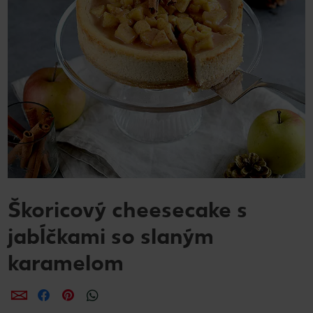
Škoricový cheesecake s
jabĺčkami so slaným
karamelom
Zdieľať
Zdieľať
Zdieľať