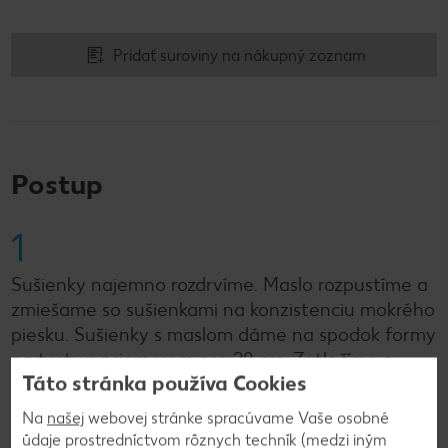
Pridať suroviny na nákupný zoznam
Postup
1
Sušienky najemno rozdrvíme. Maslo rozpustíme a
zmiešame so sušienkami na konzistenciu mokrého
piesku. Sušienky s maslom dáme na spodok formy
na tortu s priemerom cca 20 cm. Zatlačíme a
Táto stránka používa Cookies
uložíme do chladničky.
Na
našej
webovej stránke spracúvame Vaše osobné
údaje prostredníctvom rôznych techník (medzi iným