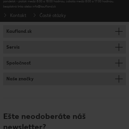
pondelok - piatok medzi 8:00 a 18:00 hodinou, sobota medzi 8:00 a 17:00 hodinou,
bezplatná linka alebo info@kaufland.sk
Kontakt
Časté otázky
Kaufland.sk
Servis
Spoločnosť
Naše značky
Ešte neodoberáte náš
newsletter?