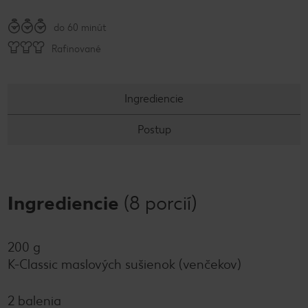
do 60 minút
Rafinované
Ingrediencie
Postup
Ingrediencie
(8 porcií)
200 g
K-Classic maslových sušienok (venčekov)
2 balenia