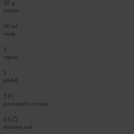
30 g
masla
50 ml
vody
2
vajcia
2
jablká
3 PL
javorového sirupu
0.5 ČL
morskej soli