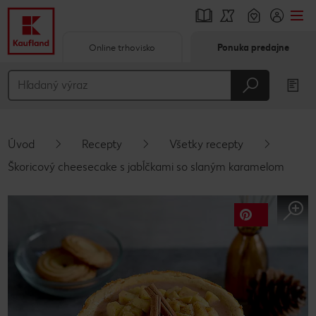
Online trhovisko
Ponuka predajne
Prejsť na
Hlavný obsah
Päta
Úvod
Recepty
Všetky recepty
Vyskakovací bočný panel
Škoricový cheesecake s jabĺčkami so slaným karamelom