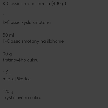
K-Classic cream cheesu (400 g)
1
K-Classic kyslú smotanu
50 ml
K-Classic smotany na šľahanie
90 g
trstinového cukru
1 ČL
mletej škorice
120 g
kryštálového cukru