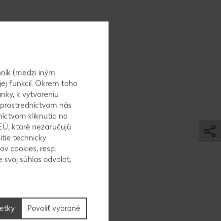
ník (medzi iným
kajenským
jej funkcií. Okrem toho
trónovej
nky, k vytvoreniu
 prostredníctvom nás
níctvom kliknutia na
EÚ, ktoré nezaručujú
itie technicky
ov cookies, resp.
 svoj súhlas odvolať,
 strán do
ožíme na
šetky
Povoliť vybrané