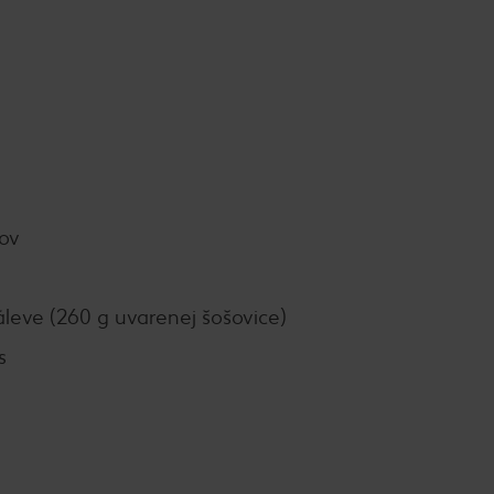
ov
áleve (260 g uvarenej šošovice)
s