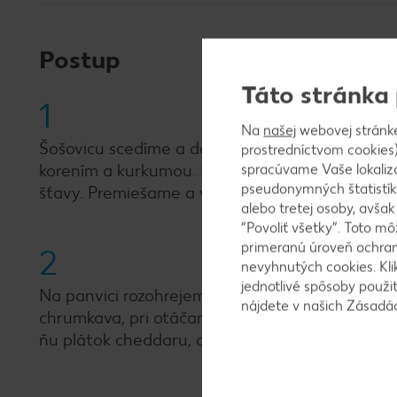
Postup
Táto stránka
1
Na
našej
webovej stránk
Šošovicu scedíme a dáme do misky. Pridáme str
prostredníctvom cookies)
korením a kurkumou. Pridáme 1 PL medu, 1 ČL ho
spracúvame Vaše lokaliz
pseudonymných štatistík
šťavy. Premiešame a vidličkou časť šošovice roz
alebo tretej osoby, avša
“Povoliť všetky”. Toto m
primeranú úroveň ochrany
2
nevyhnutých cookies. Kli
jednotlivé spôsoby použi
Na panvici rozohrejeme olej a lyžicou vytvaruj
nájdete v našich Zásad
chrumkava, pri otáčaní použijeme širokú lopatk
ňu plátok cheddaru, aby sa roztopil.