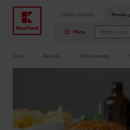
Online trhovisko
Ponuka 
Menu
Prejsť na
Úvod
Recepty
Všetky recepty
Hlavný obsah
Päta
Vyskakovací bočný panel