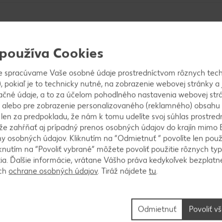
 používa Cookies
e spracúvame Vaše osobné údaje prostredníctvom rôznych tech
úhanku, vajíčka, dochutíme soľou, čiernym korením, 
, pokiaľ je to technicky nutné, na zobrazenie webovej stránky a 
rčice, 1 PL nasekanej petržlenovej vňate a trošku ci
ačné údaje, a to za účelom pohodlného nastavenia webovej strá
 alebo pre zobrazenie personalizovaného (reklamného) obsahu
tlačíme.
k len za predpokladu, že nám k tomu udelíte svoj súhlas prostred
ôže zahŕňať aj prípadný prenos osobných údajov do krajín mimo 
 osobných údajov. Kliknutím na “Odmietnuť ” povolíte len použ
knutím na “Povoliť vybrané” môžete povoliť použitie rôznych typ
tia. Ďalšie informácie, vrátane Vášho práva kedykoľvek bezplatne
eme placku hrubú asi 1,5 cm. Placky opečieme z oboch
ách
ochrane osobných údajov
. Tiráž nájdete
tu
.
u, aby sa placky nerozpadli. Keď placku otočíme, pol
Odmietnuť
Povoliť v