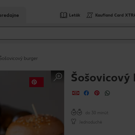
predajne
Leták
Kaufland Card XTR
Šošovicový burger
Šošovicový 
Zdieľať
Zdieľať
Zdieľať
do 30 minút
Jednoduché