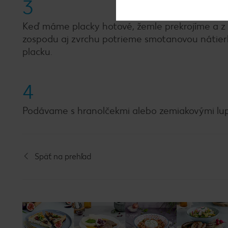
3
Keď máme placky hotové, žemle prekrojíme a z v
zospodu aj zvrchu potrieme smotanovou nátier
placku.
4
Podávame s hranolčekmi alebo zemiakovými lup
Späť na prehľad