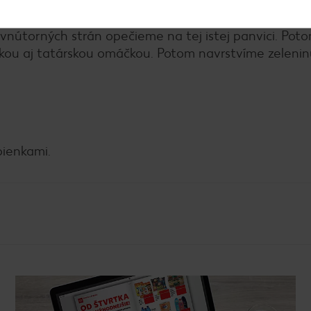
nútorných strán opečieme na tej istej panvici. Poto
kou aj tatárskou omáčkou. Potom navrstvíme zelenin
ienkami.