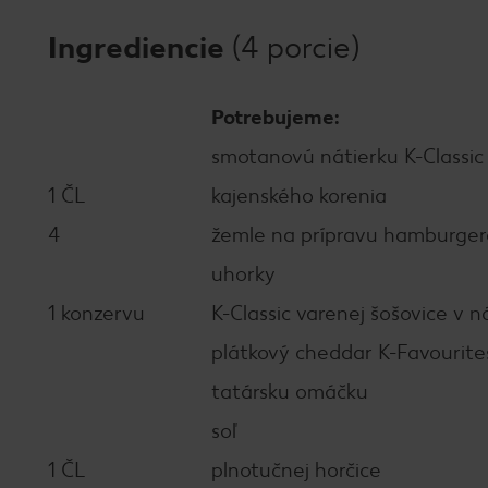
Ingrediencie
(4 porcie)
Potrebujeme:
smotanovú nátierku K-Classic
1 ČL
kajenského korenia
4
žemle na prípravu hamburger
uhorky
1 konzervu
K-Classic varenej šošovice v n
plátkový cheddar K-Favourite
tatársku omáčku
soľ
1 ČL
plnotučnej horčice