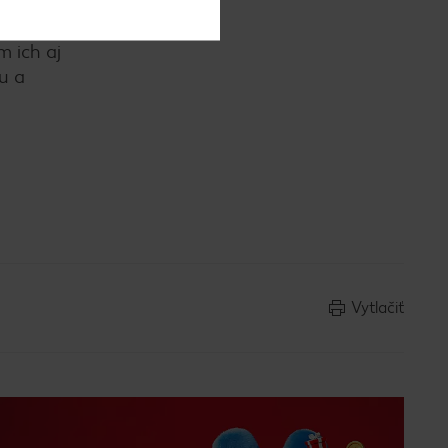
m ich aj
u a
Vytlačiť