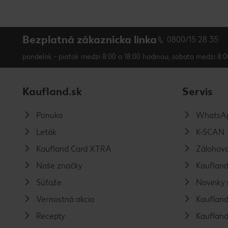
Bezplatná zákaznícka linka
0800/15 28 35
pondelok - piatok medzi 8:00 a 18:00 hodinou, sobota medzi 8:0
Kaufland.sk
Servis
Ponuka
WhatsAp
Leták
K-SCAN
Kaufland Card XTRA
Zálohova
Naše značky
Kaufland
Súťaže
Novinky 
Vernostná akcia
Kaufland
Recepty
Kaufland