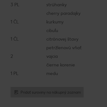
3 PL
strúhanky
cherry paradajky
1 ČL
kurkumy
cibuľu
1 ČL
citrónovej štavy
petržlenovú vňať
2
vajcia
čierne korenie
1 PL
medu
Pridať suroviny na nákupný zoznam