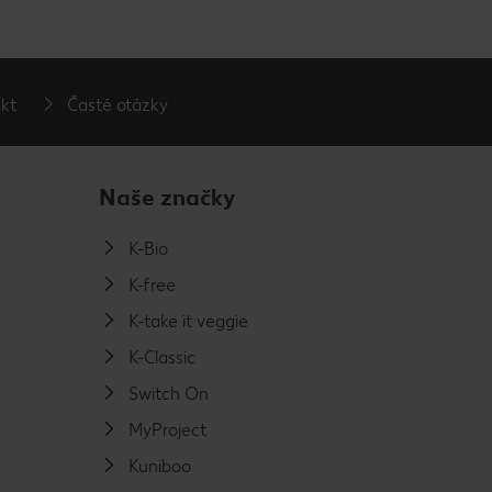
kt
Časté otázky
Naše značky
K-Bio
K-free
K-take it veggie
K-Classic
Switch On
MyProject
Kuniboo