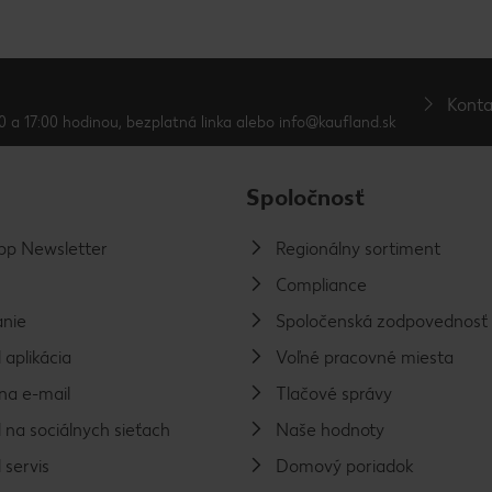
Konta
0 a 17:00 hodinou, bezplatná linka alebo info@kaufland.sk
Spoločnosť
p Newsletter
Regionálny sortiment
Compliance
nie
Spoločenská zodpovednosť
 aplikácia
Voľné pracovné miesta
na e-mail
Tlačové správy
 na sociálnych sieťach
Naše hodnoty
 servis
Domový poriadok