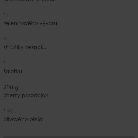
1 L
zeleninového vývaru
3
strúčiky cesnaku
1
šalotku
200 g
cherry paradajok
1 PL
olivového oleja