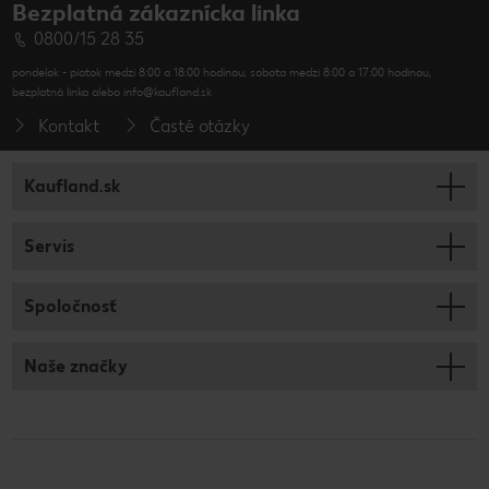
Bezplatná zákaznícka linka
0800/15 28 35
pondelok - piatok medzi 8:00 a 18:00 hodinou, sobota medzi 8:00 a 17:00 hodinou,
bezplatná linka alebo info@kaufland.sk
Kontakt
Časté otázky
Kaufland.sk
Servis
Spoločnosť
Naše značky