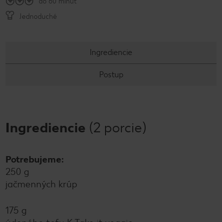
do 60 minút
Jednoduché
Ingrediencie
Postup
Ingrediencie
(2 porcie)
Potrebujeme:
250 g
jačmenných krúp
175 g