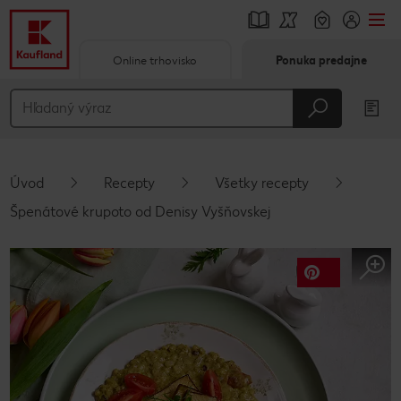
Online trhovisko
Ponuka predajne
Prejsť na
Hlavný obsah
Päta
Úvod
Recepty
Všetky recepty
Vyskakovací bočný panel
Špenátové krupoto od Denisy Vyšňovskej