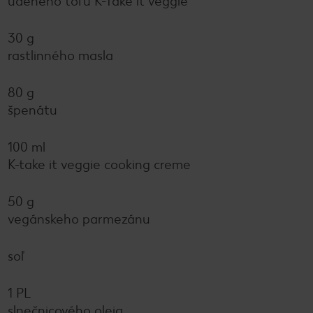
údeného tofu K-Take it veggie
30 g
rastlinného masla
80 g
špenátu
100 ml
K-take it veggie cooking creme
50 g
vegánskeho parmezánu
soľ
1 PL
slnečnicového oleja