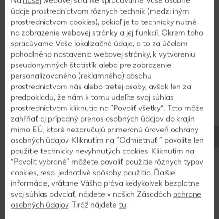
Na
našej
webovej stránke spracúvame Vaše osobné
po troškách a čakáme, kým vsiakne do krúpov.
údaje prostredníctvom rôznych techník (medzi iným
prostredníctvom cookies), pokiaľ je to technicky nutné,
na zobrazenie webovej stránky a jej funkcií. Okrem toho
spracúvame Vaše lokalizačné údaje, a to za účelom
2
pohodlného nastavenia webovej stránky, k vytvoreniu
pseudonymných štatistík alebo pre zobrazenie
Zmäknutý špenát rozmixujeme spolu s vývarom
personalizovaného (reklamného) obsahu
do hladka, prilejeme rastlinnú smotanu a
prostredníctvom nás alebo tretej osoby, avšak len za
premiešame. Keď jačmenné krúpy začnú mäknúť
predpokladu, že nám k tomu udelíte svoj súhlas
a naberať na objeme, jemne ich osolíme. Keď
prostredníctvom kliknutia na “Povoliť všetky”. Toto môže
ostáva približne 300 ml vývaru na podlievanie,
zahŕňať aj prípadný prenos osobných údajov do krajín
začneme krúpy podlievať rozmixovaným
mimo EÚ, ktoré nezaručujú primeranú úroveň ochrany
osobných údajov. Kliknutím na “Odmietnuť ” povolíte len
špenátom s rastlinnou smotanou a použijeme
použitie technicky nevyhnutých cookies. Kliknutím na
celý objem. Krúpy by mali ostať krémové, vtedy
“Povoliť vybrané” môžete povoliť použitie rôznych typov
pridáme parmezán, všetko premiešame.
cookies, resp. jednotlivé spôsoby použitia. Ďalšie
informácie, vrátane Vášho práva kedykoľvek bezplatne
svoj súhlas odvolať, nájdete v našich Zásadách
ochrane
3
osobných údajov
. Tiráž nájdete
tu
.