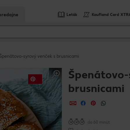
predajne
Leták
Kaufland Card XTR
Špenátovo-syrový venček s brusnicami
Špenátovo-s
brusnicami
Zdieľať
Zdieľať
Zdieľať
do 60 minút