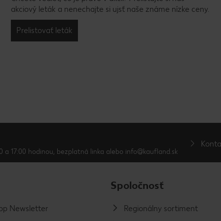
akciový leták a nenechajte si ujsť naše známe nízke ceny.
Prelistovať leták
Konta
0 a 17:00 hodinou, bezplatná linka alebo info@kaufland.sk
Spoločnosť
p Newsletter
Regionálny sortiment