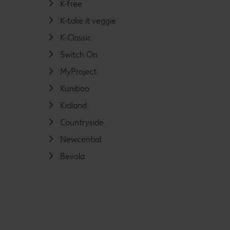
K-free
K-take it veggie
K-Classic
Switch On
MyProject
Kuniboo
Kidland
Countryside
Newcential
Bevola