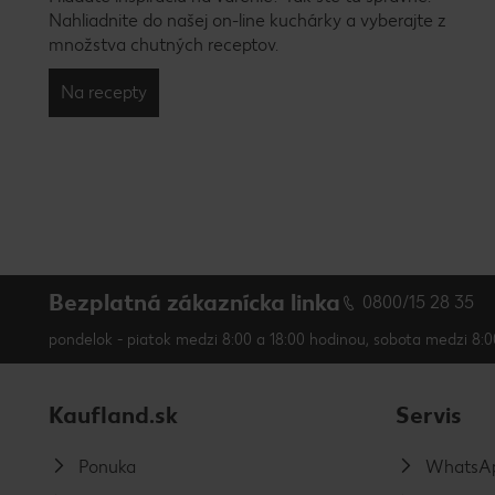
Nahliadnite do našej on-line kuchárky a vyberajte z
množstva chutných receptov.
Na recepty
Bezplatná zákaznícka linka
0800/15 28 35
pondelok - piatok medzi 8:00 a 18:00 hodinou, sobota medzi 8:0
Kaufland.sk
Servis
Ponuka
WhatsAp