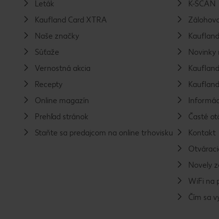
Leták
K-SCAN
Kaufland Card XTRA
Zálohova
Naše značky
Kaufland
Súťaže
Novinky 
Vernostná akcia
Kaufland
Recepty
Kaufland
Online magazín
Informác
Prehľad stránok
Časté ot
Staňte sa predajcom na online trhovisku
Kontakt
Otváraci
Novely 
WiFi na 
Čím sa 