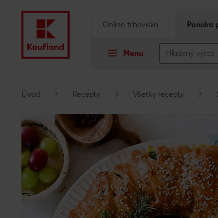
Online trhovisko
Ponuka 
Menu
Prejsť na
Úvod
Recepty
Všetky recepty
Hlavný obsah
Päta
Vyskakovací bočný panel