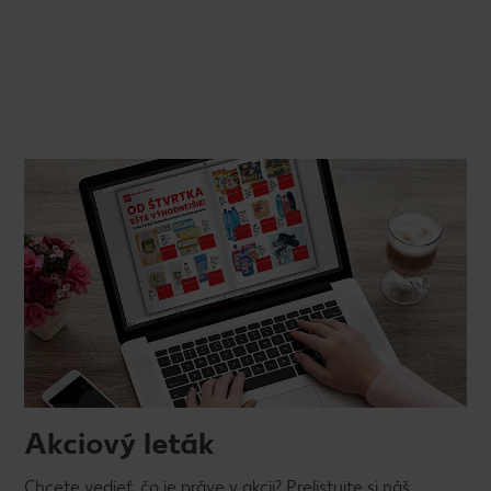
Akciový leták
Chcete vedieť, čo je práve v akcii? Prelistujte si náš