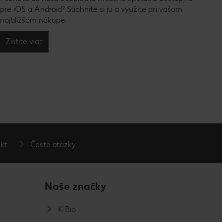
pre iOS a Android? Stiahnite si ju a využite pri vašom
najbližšom nákupe.
Zistite viac
kt
Časté otázky
Naše značky
K-Bio