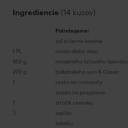
Ingrediencie
(14 kusov)
Potrebujeme:
soľ a čierne korenie
1 PL
masla alebo oleja
450 g
mrazeného listového špenátu 
200 g
balkánskeho syra K-Classic
1
cesto na croissanty
sezam na posypanie
1
strúčik cesnaku
3
vajíčka
šalotku