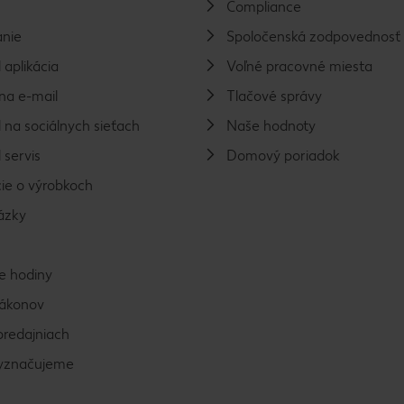
Compliance
nie
Spoločenská zodpovednosť
 aplikácia
Voľné pracovné miesta
na e-mail
Tlačové správy
 na sociálnych sieťach
Naše hodnoty
 servis
Domový poriadok
ie o výrobkoch
ázky
e hodiny
zákonov
predajniach
vyznačujeme