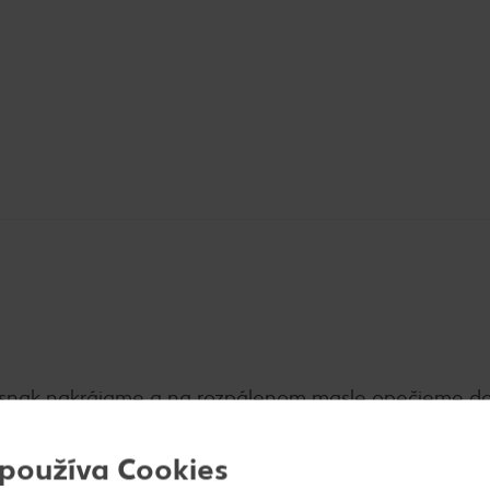
snak nakrájame a na rozpálenom masle opečieme do 
e, pridáme najemno nasekaný rozmarín a vajíčka. Po
 používa Cookies