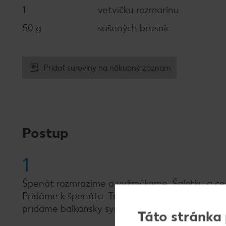
1
vetvičku rozmarínu
50 g
sušených brusníc
Pridať suroviny na nákupný zoznam
Postup
1
Špenát rozmrazíme a vyžmýkame. Šalotku a ce
Pridáme k špenátu. Trochu osolíme a okorením
pridáme balkánsky syr a premiešame.
Táto stránka