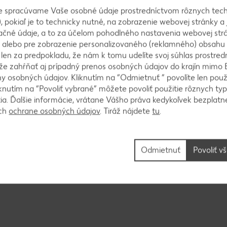
e spracúvame Vaše osobné údaje prostredníctvom rôznych tech
, pokiaľ je to technicky nutné, na zobrazenie webovej stránky a 
ačné údaje, a to za účelom pohodlného nastavenia webovej strá
a rozkrájame. Každý trojuholník ešte prekrojíme na p
 alebo pre zobrazenie personalizovaného (reklamného) obsahu
 na ktorý sme si do stredu dali zapekaciu misku. Tro
k len za predpokladu, že nám k tomu udelíte svoj súhlas prostred
áme dookola plnku, ktorú posypeme brusnicami. Plnku
ôže zahŕňať aj prípadný prenos osobných údajov do krajín mimo 
 osobných údajov. Kliknutím na “Odmietnuť ” povolíte len použ
stali medzery.
knutím na “Povoliť vybrané” môžete povoliť použitie rôznych typ
tia. Ďalšie informácie, vrátane Vášho práva kedykoľvek bezplatne
ách
ochrane osobných údajov
. Tiráž nájdete
tu
.
ky, posypeme sezamom a čiernym korením a upečieme 
Odmietnuť
Povoliť v