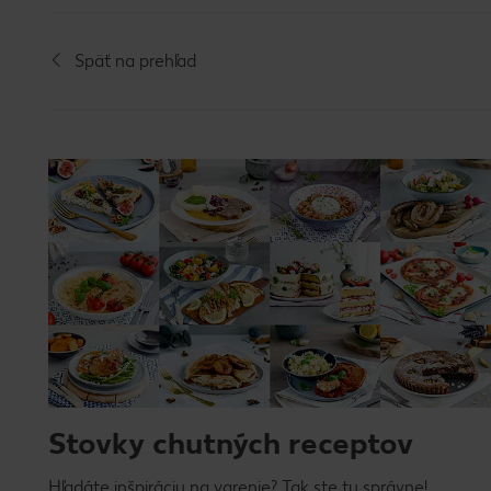
Späť na prehľad
Stovky chutných receptov
Hľadáte inšpiráciu na varenie? Tak ste tu správne!