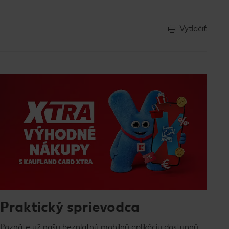
Vytlačiť
Praktický sprievodca
Poznáte už našu bezplatnú mobilnú aplikáciu dostupnú