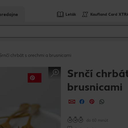
predajne
Leták
Kaufland Card XTR
Srnčí chrbát s orechmi a brusnicami
Srnčí chrbá
brusnicami
Zdieľať
Zdieľať
Zdieľať
do 60 minút