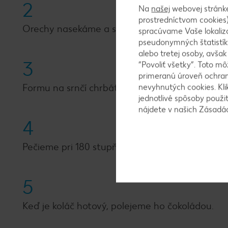
2
Na
našej
webovej stránk
prostredníctvom cookies)
Orechy nasekáme a spolu s brusnicami zľahka 
spracúvame Vaše lokaliz
pseudonymných štatistík
alebo tretej osoby, avša
3
“Povoliť všetky”. Toto m
primeranú úroveň ochrany
Formu na srnčí chrbát vymastíme maslom a v
nevyhnutých cookies. Kli
jednotlivé spôsoby použi
nájdete v našich Zásad
4
Pečieme pri 180 stupňoch asi 30 minút, potom 
5
Keď je koláč hotový, polejeme ho čokoládou.