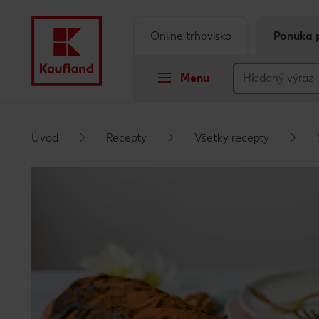
Online trhovisko
Ponuka 
Menu
Prejsť na
Úvod
Recepty
Všetky recepty
Hlavný obsah
Päta
Vyskakovací bočný panel