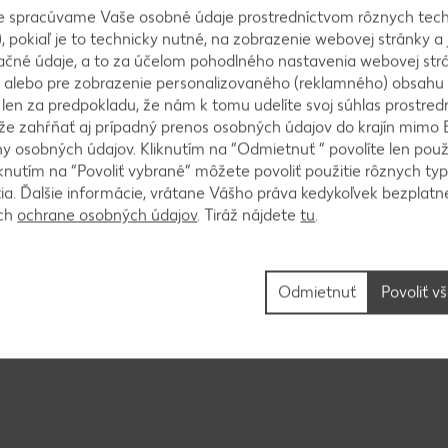
e spracúvame Vaše osobné údaje prostredníctvom rôznych tech
, pokiaľ je to technicky nutné, na zobrazenie webovej stránky a 
zapracujeme do cesta.
ačné údaje, a to za účelom pohodlného nastavenia webovej strá
 alebo pre zobrazenie personalizovaného (reklamného) obsahu
k len za predpokladu, že nám k tomu udelíte svoj súhlas prostred
ôže zahŕňať aj prípadný prenos osobných údajov do krajín mimo 
 osobných údajov. Kliknutím na “Odmietnuť ” povolíte len použ
ysypeme múkou.
knutím na “Povoliť vybrané” môžete povoliť použitie rôznych typ
tia. Ďalšie informácie, vrátane Vášho práva kedykoľvek bezplatne
ách
ochrane osobných údajov
. Tiráž nájdete
tu
.
vyskúšame špajdľou.
Odmietnuť
Povoliť v