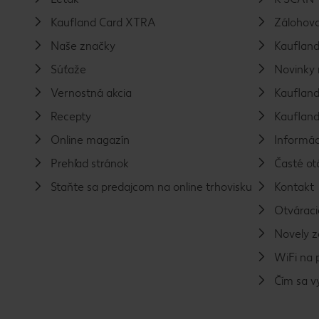
Kaufland Card XTRA
Zálohova
Naše značky
Kaufland
Súťaže
Novinky 
Vernostná akcia
Kaufland
Recepty
Kaufland
Online magazín
Informác
Prehľad stránok
Časté ot
Staňte sa predajcom na online trhovisku
Kontakt
Otváraci
Novely 
WiFi na 
Čím sa 