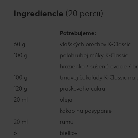
Ingrediencie
(20 porcií)
Potrebujeme:
60 g
vlašských orechov K-Classic
100 g
polohrubej múky K-Classic
hrozienka / sušené ovocie / b
100 g
tmavej čokolády K-Classic na p
120 g
práškového cukru
20 ml
oleja
kakao na posypanie
20 ml
rumu
6
bielkov