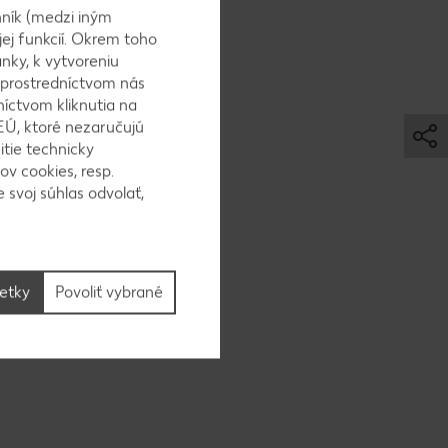
ník (medzi iným
jej funkcií. Okrem toho
nky, k vytvoreniu
 prostredníctvom nás
níctvom kliknutia na
EÚ, ktoré nezaručujú
itie technicky
ov cookies, resp.
 svoj súhlas odvolať,
šetky
Povoliť vybrané