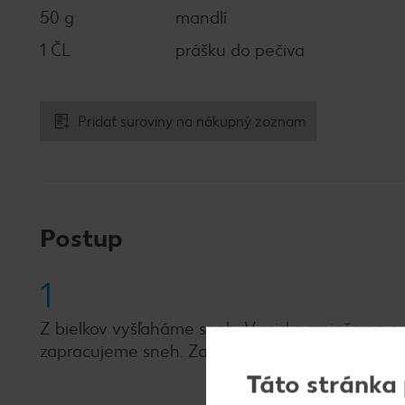
50 g
mandlí
1 ČL
prášku do pečiva
Pridať suroviny na nákupný zoznam
Postup
1
Z bielkov vyšľaháme sneh. V miske zmiešame cuk
zapracujeme sneh. Zapracujeme ho aspoň na 3-4
Táto stránka