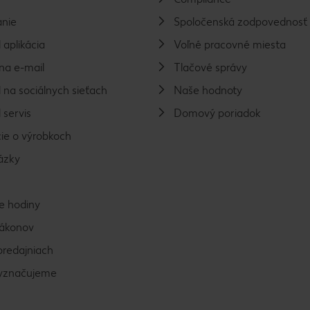
nie
Spoločenská zodpovednosť
 aplikácia
Voľné pracovné miesta
na e-mail
Tlačové správy
 na sociálnych sieťach
Naše hodnoty
 servis
Domový poriadok
ie o výrobkoch
ázky
e hodiny
zákonov
predajniach
vyznačujeme