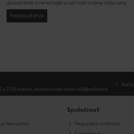
akciový leták a nenechajte si ujsť naše známe nízke ceny.
Prelistovať leták
Konta
0 a 17:00 hodinou, bezplatná linka alebo info@kaufland.sk
Spoločnosť
p Newsletter
Regionálny sortiment
Compliance