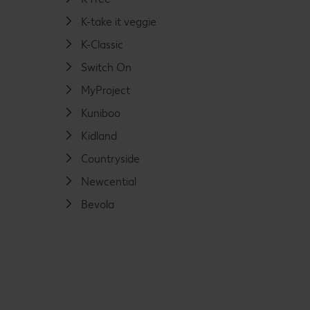
K-take it veggie
K-Classic
Switch On
MyProject
Kuniboo
Kidland
Countryside
Newcential
Bevola