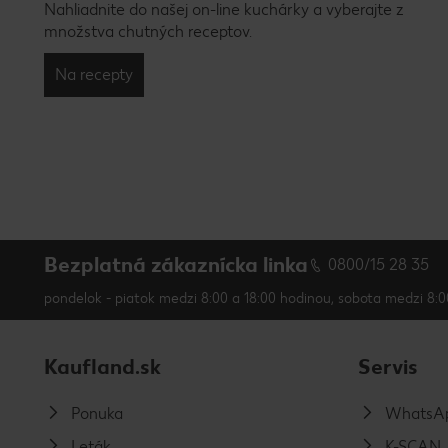
Nahliadnite do našej on-line kuchárky a vyberajte z
množstva chutných receptov.
Na recepty
Bezplatná zákaznícka linka
0800/15 28 35
pondelok - piatok medzi 8:00 a 18:00 hodinou, sobota medzi 8:0
Kaufland.sk
Servis
Ponuka
WhatsAp
Leták
K-SCAN