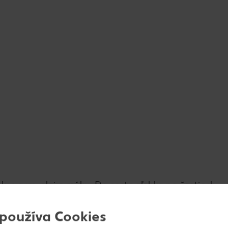
or, rum, olej a múku. Do cesta zľahka po častiach
-krát, aby sme mali srnčí chrbát čo najviac nadých
 používa Cookies