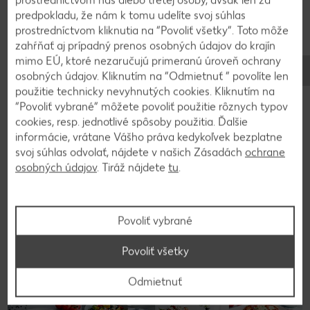
prostredníctvom nás alebo tretej osoby, avšak len za
v mikrovlnke (asi 15 sekúnd). Každú potrieme
predpokladu, že nám k tomu udelíte svoj súhlas
bylinkovým syrom, na syr navrstvíme poľný šalát,
prostredníctvom kliknutia na “Povoliť všetky”. Toto môže
plátky paradajky a uhorky. Pridáme jeden plátok
zahŕňať aj prípadný prenos osobných údajov do krajín
ementálu na každú tortillu. Osolíme, okoreníme a
mimo EÚ, ktoré nezaručujú primeranú úroveň ochrany
osobných údajov. Kliknutím na “Odmietnuť ” povolíte len
pokvapkáme olivovým olejom. Tortillu zrolujeme
použitie technicky nevyhnutých cookies. Kliknutím na
do tvaru wrapu a servírujeme s pripraveným
“Povoliť vybrané” môžete povoliť použitie rôznych typov
dipom ako ľahký obed, večeru alebo občerstvenie.
cookies, resp. jednotlivé spôsoby použitia. Ďalšie
informácie, vrátane Vášho práva kedykoľvek bezplatne
svoj súhlas odvolať, nájdete v našich Zásadách
ochrane
osobných údajov
. Tiráž nájdete
tu
.
Späť na prehľad
Povoliť vybrané
Povoliť všetky
Odmietnuť