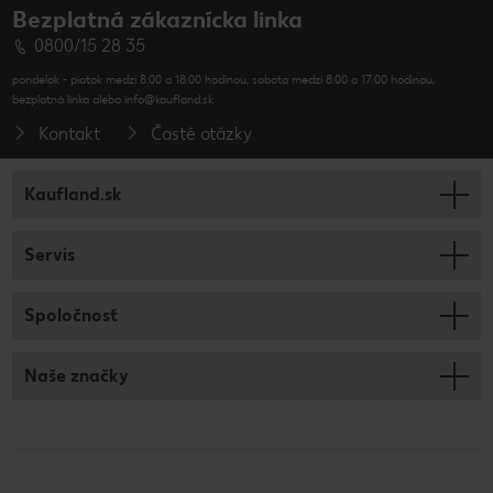
Bezplatná zákaznícka linka
0800/15 28 35
pondelok - piatok medzi 8:00 a 18:00 hodinou, sobota medzi 8:00 a 17:00 hodinou,
bezplatná linka alebo info@kaufland.sk
Kontakt
Časté otázky
Kaufland.sk
Servis
Spoločnosť
Naše značky