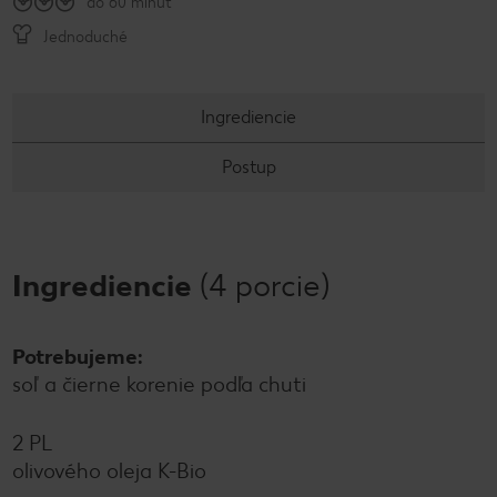
do 60 minút
Jednoduché
Ingrediencie
Postup
Ingrediencie
(4 porcie)
Potrebujeme:
soľ a čierne korenie podľa chuti
2 PL
olivového oleja K-Bio