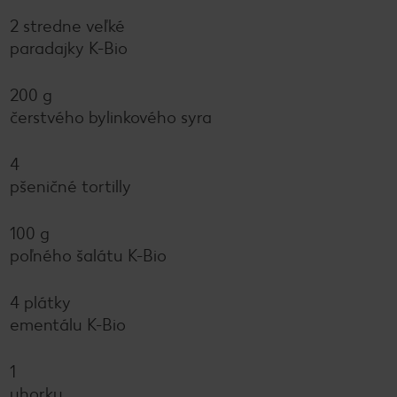
2 stredne veľké
paradajky K-Bio
200 g
čerstvého bylinkového syra
4
pšeničné tortilly
100 g
poľného šalátu K-Bio
4 plátky
ementálu K-Bio
1
uhorku