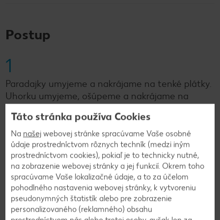
Postup
1
Paradajky umyjeme a nakrájame na tenké plátky.
Uhorku umyjeme, ošúpeme a nakrájame na
tenké kolieska alebo pásiky. Poľný šalát umyjeme
Táto stránka používa Cookies
a necháme dobre odkvapkať. V miske zmiešame
čerstvý syr s bielym jogurtom. Pridáme nasekané
Na
našej
webovej stránke spracúvame Vaše osobné
čerstvé bylinky a štipku soli. Všetko premiešame
údaje prostredníctvom rôznych techník (medzi iným
prostredníctvom cookies), pokiaľ je to technicky nutné,
dohladka a odložíme do chladničky.
na zobrazenie webovej stránky a jej funkcií. Okrem toho
spracúvame Vaše lokalizačné údaje, a to za účelom
pohodlného nastavenia webovej stránky, k vytvoreniu
2
pseudonymných štatistík alebo pre zobrazenie
personalizovaného (reklamného) obsahu
Tortilly krátko zohrejeme na suchej panvici alebo