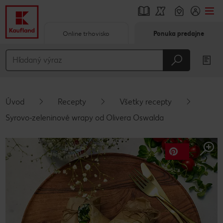
Online trhovisko
Ponuka predajne
Prejsť na
Hlavný obsah
Päta
Úvod
Recepty
Všetky recepty
Vyskakovací bočný panel
Syrovo-zeleninové wrapy od Olivera Oswalda