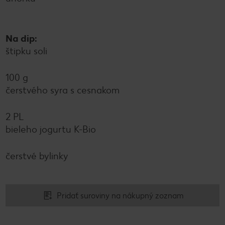
Na dip:
štipku soli
100 g
čerstvého syra s cesnakom
2 PL
bieleho jogurtu K-Bio
čerstvé bylinky
Pridať suroviny na nákupný zoznam