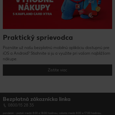
Praktický sprievodca
Poznáte už našu bezplatnú mobilnú aplikáciu dostupnú pre
iOS a Android? Stiahnite si ju a využite pri vašom najbližšom
nákupe.
Zistite viac
Bezplatná zákaznícka linka
0800/15 28 35
pondelok - piatok medzi 8:00 a 18:00 hodinou, sobota medzi 8:00 a 17:00 hodinou,