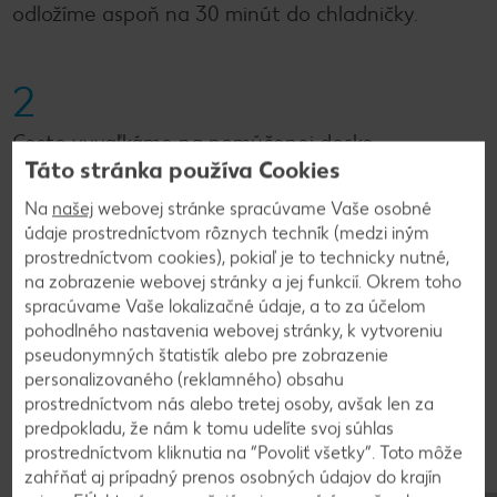
odložíme aspoň na 30 minút do chladničky.
2
Cesto vyvaľkáme na pomúčenej doske.
Táto stránka používa Cookies
Povykrajujeme kolieska. Do stredu dáme lyžičku
slivkového lekváru a preložíme. Okraje zatlačíme
Na
našej
webovej stránke spracúvame Vaše osobné
vidličkou. Taštičky pečieme pri 175 °C približne 12
údaje prostredníctvom rôznych techník (medzi iným
minút.
prostredníctvom cookies), pokiaľ je to technicky nutné,
na zobrazenie webovej stránky a jej funkcií. Okrem toho
spracúvame Vaše lokalizačné údaje, a to za účelom
3
pohodlného nastavenia webovej stránky, k vytvoreniu
pseudonymných štatistík alebo pre zobrazenie
personalizovaného (reklamného) obsahu
V miske zmiešame vanilkový cukor a pár lyžíc
prostredníctvom nás alebo tretej osoby, avšak len za
práškového cukru. Ešte teplé taštičky v ňom
predpokladu, že nám k tomu udelíte svoj súhlas
obalíme.
prostredníctvom kliknutia na “Povoliť všetky”. Toto môže
zahŕňať aj prípadný prenos osobných údajov do krajín