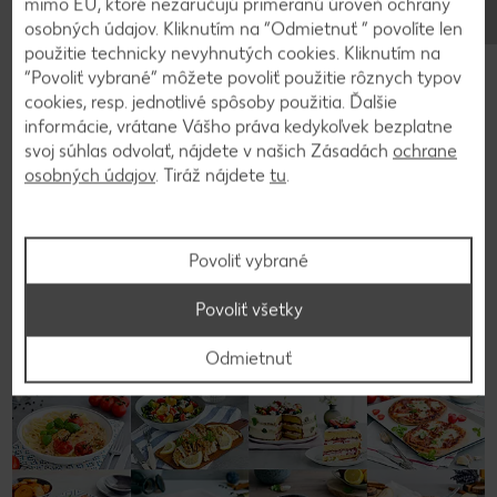
mimo EÚ, ktoré nezaručujú primeranú úroveň ochrany
osobných údajov. Kliknutím na “Odmietnuť ” povolíte len
použitie technicky nevyhnutých cookies. Kliknutím na
Video k receptu
“Povoliť vybrané” môžete povoliť použitie rôznych typov
cookies, resp. jednotlivé spôsoby použitia. Ďalšie
informácie, vrátane Vášho práva kedykoľvek bezplatne
svoj súhlas odvolať, nájdete v našich Zásadách
ochrane
osobných údajov
. Tiráž nájdete
tu
.
Späť na prehľad
Povoliť vybrané
Povoliť všetky
Odmietnuť