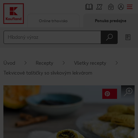
Online trhovisko
Ponuka predajne
Prejsť na
Hlavný obsah
Päta
Úvod
Recepty
Všetky recepty
Vyskakovací bočný panel
Tekvicové taštičky so slivkovým lekvárom