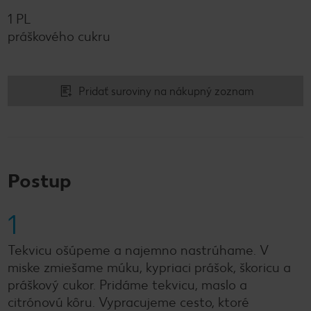
1 PL
práškového cukru
Pridať suroviny na nákupný zoznam
Postup
1
Tekvicu ošúpeme a najemno nastrúhame. V
miske zmiešame múku, kypriaci prášok, škoricu a
práškový cukor. Pridáme tekvicu, maslo a
citrónovú kôru. Vypracujeme cesto, ktoré