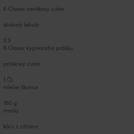
K-Classic vanilkový cukor
slivkový lekvár
0.5
K-Classic kypriaceho prášku
práškový cukor
1 ČL
mletej škorice
180 g
masla
kôru z citróna