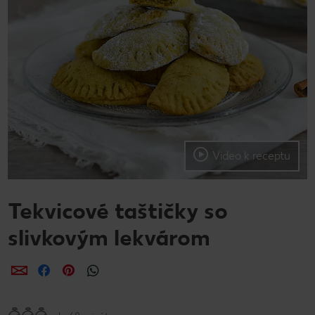
Video k receptu
Tekvicové taštičky so
slivkovým lekvárom
Zdieľať
Zdieľať
Zdieľať