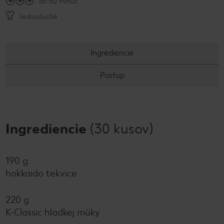
do 60 minút
Jednoduché
Ingrediencie
Postup
Ingrediencie
(30 kusov)
190 g
hokkaido tekvice
220 g
K-Classic hladkej múky