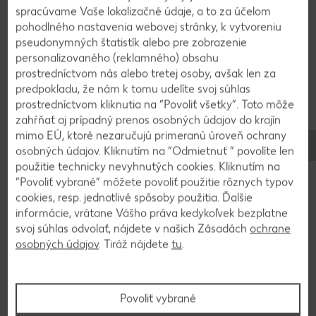
spracúvame Vaše lokalizačné údaje, a to za účelom
Tekvicovú dužinu nahrubo nastrúhame.
pohodlného nastavenia webovej stránky, k vytvoreniu
Šampiňóny opečieme na rozpálenom oleji a
pseudonymných štatistík alebo pre zobrazenie
vyberieme. Ryžu dáme do zvyšného oleja a
personalizovaného (reklamného) obsahu
podusíme. Pridáme tekvicu a taktiež podusíme.
prostredníctvom nás alebo tretej osoby, avšak len za
predpokladu, že nám k tomu udelíte svoj súhlas
prostredníctvom kliknutia na “Povoliť všetky”. Toto môže
3
zahŕňať aj prípadný prenos osobných údajov do krajín
mimo EÚ, ktoré nezaručujú primeranú úroveň ochrany
osobných údajov. Kliknutím na “Odmietnuť ” povolíte len
Postupne podlievame ryžovým nápojom a
použitie technicky nevyhnutých cookies. Kliknutím na
vývarom. Ryžu necháme napučať asi 20 až 30
“Povoliť vybrané” môžete povoliť použitie rôznych typov
minút. Pridáme opäť šampiňóny a krátko
cookies, resp. jednotlivé spôsoby použitia. Ďalšie
podusíme. Dochutíme soľou, čiernym korením,
informácie, vrátane Vášho práva kedykoľvek bezplatne
kajenským korením a muškátom.
svoj súhlas odvolať, nájdete v našich Zásadách
ochrane
osobných údajov
. Tiráž nájdete
tu
.
4
Povoliť vybrané
Podávame posypené jarnými cibuľkami a kešu