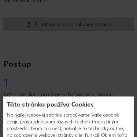
kajenské korenie
Pridať suroviny na nákupný zoznam
Postup
1
Kešu oriešky opražíme v teflónovej panvici.
Šampiňóny očistíme a rozštvrtíme. Jarné cibuľky
Táto stránka používa Cookies
očistíme, umyjeme a nakrájame na krúžky.
Na
našej
webovej stránke spracúvame Vaše osobné
údaje prostredníctvom rôznych techník (medzi iným
prostredníctvom cookies), pokiaľ je to technicky nutné,
2
na zobrazenie webovej stránky a jej funkcií. Okrem toho