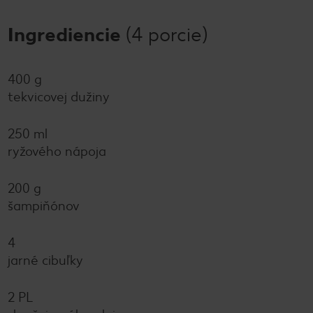
Ingrediencie
(4 porcie)
400 g
tekvicovej dužiny
250 ml
ryžového nápoja
200 g
šampiňónov
4
jarné cibuľky
2 PL