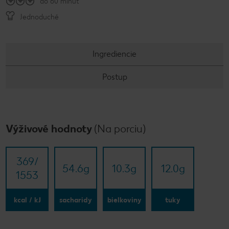
do 60 minút
Jednoduché
Ingrediencie
Postup
Výživové hodnoty
(Na porciu)
369/​
54.6
g
10.3
g
12.0
g
1553
kcal / kJ
sacharidy
bielkoviny
tuky