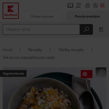
Online trhovisko
Ponuka predajne
Prejsť na
Hlavný obsah
Päta
Úvod
Recepty
Všetky recepty
Vyskakovací bočný panel
Tekvicovo-šampiňónové rizoto
Vegetariánske