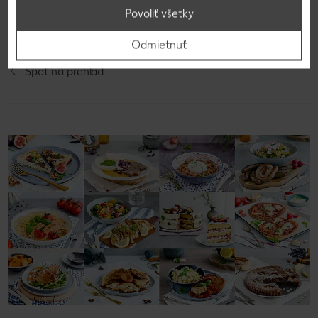
orieškami.
Povoliť všetky
Odmietnuť
Späť na prehľad