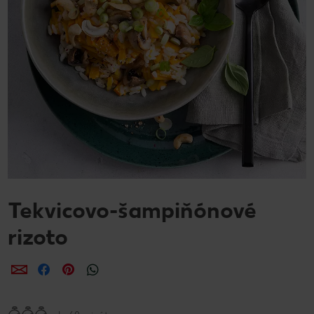
Tekvicovo-šampiňónové
rizoto
Zdieľať
Zdieľať
Zdieľať