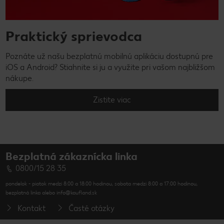
Praktický sprievodca
Poznáte už našu bezplatnú mobilnú aplikáciu dostupnú pre
iOS a Android? Stiahnite si ju a využite pri vašom najbližšom
nákupe.
Zistite viac
Bezplatná zákaznícka linka
0800/15 28 35
pondelok - piatok medzi 8:00 a 18:00 hodinou, sobota medzi 8:00 a 17:00 hodinou,
bezplatná linka alebo info@kaufland.sk
Kontakt
Časté otázky