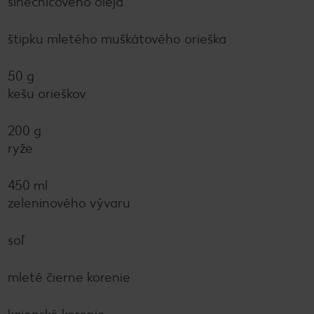
slnečnicového oleja
štipku mletého muškátového orieška
50 g
kešu orieškov
200 g
ryže
450 ml
zeleninového vývaru
soľ
mleté čierne korenie