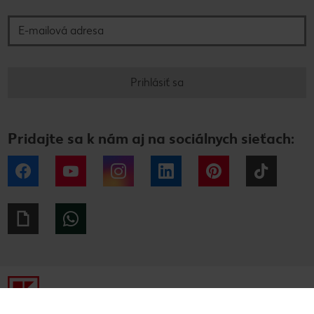
E-mailová adresa
Prihlásiť sa
Pridajte sa k nám aj na sociálnych sieťach:
Facebook
YouTube
Instagram
LinkedIn
Pinterest
Tiktok
Giphy
WhatsApp