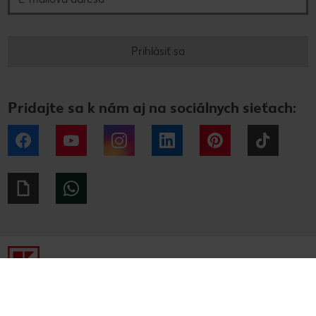
Prihlásiť sa
Pridajte sa k nám aj na sociálnych sieťach:
Facebook
YouTube
Instagram
LinkedIn
Pinterest
Tiktok
Giphy
WhatsApp
Tiráž
Ochrana osobných údajov
Alternatívne riešenie sporov