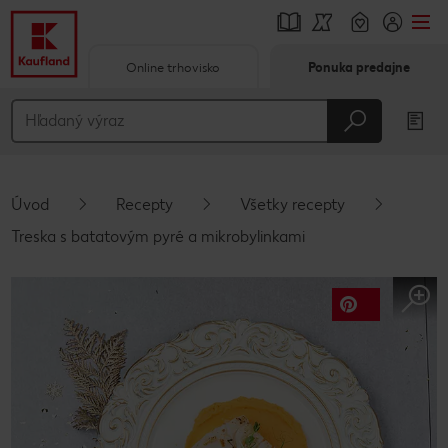
Online trhovisko
Ponuka predajne
Prejsť na
Hlavný obsah
Päta
Úvod
Recepty
Všetky recepty
Vyskakovací bočný panel
Treska s batatovým pyré a mikrobylinkami