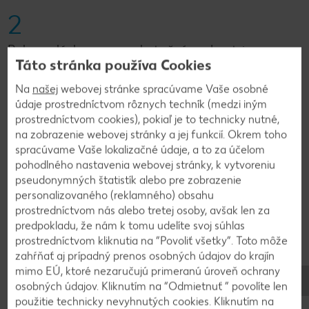
2
Rybu opláchneme, prebytočnú vodu utrieme
Táto stránka používa Cookies
papierovým obrúskom. Rybu naporciujeme,
ochutíme soľou a mletým bielym korením. Na
Na
našej
webovej stránke spracúvame Vaše osobné
panvici rozpustíme zvyšných 100 g masla a rybu
údaje prostredníctvom rôznych techník (medzi iným
opečieme z oboch strán. Tresku vyberieme a do
prostredníctvom cookies), pokiaľ je to technicky nutné,
na zobrazenie webovej stránky a jej funkcií. Okrem toho
výpeku pridáme citrónovú šťavu, prípadne ešte
spracúvame Vaše lokalizačné údaje, a to za účelom
kúsok studeného masla. Omáčku dochutíme
pohodlného nastavenia webovej stránky, k vytvoreniu
soľou.
pseudonymných štatistík alebo pre zobrazenie
personalizovaného (reklamného) obsahu
prostredníctvom nás alebo tretej osoby, avšak len za
3
predpokladu, že nám k tomu udelíte svoj súhlas
prostredníctvom kliknutia na “Povoliť všetky”. Toto môže
Tresku servírujeme na batatovom pyré, preliatu
zahŕňať aj prípadný prenos osobných údajov do krajín
citrónovo-maslovou omáčkou. Dozdobíme
mimo EÚ, ktoré nezaručujú primeranú úroveň ochrany
mikrobylinkami a plátkami citróna.
osobných údajov. Kliknutím na “Odmietnuť ” povolíte len
použitie technicky nevyhnutých cookies. Kliknutím na