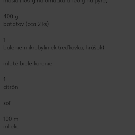
masla (100 g na omáčku a 100 g na pyré)
400 g
batatov (cca 2 ks)
1
balenie mikrobyliniek (reďkovka, hrášok)
mleté biele korenie
1
citrón
soľ
100 ml
mlieka