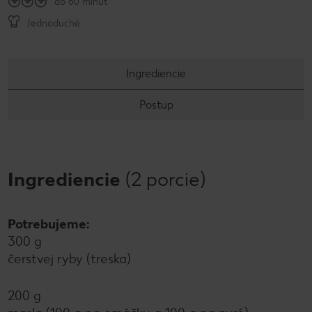
do 60 minút
Jednoduché
Ingrediencie
Postup
Ingrediencie
(2 porcie)
Potrebujeme:
300 g
čerstvej ryby (treska)
200 g