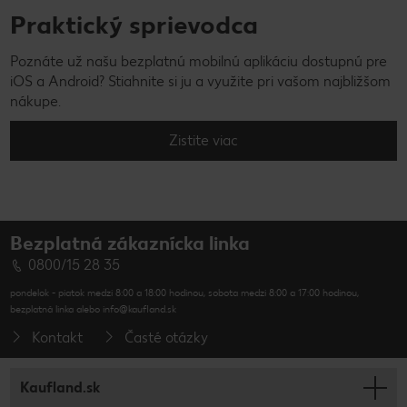
Praktický sprievodca
Poznáte už našu bezplatnú mobilnú aplikáciu dostupnú pre
iOS a Android? Stiahnite si ju a využite pri vašom najbližšom
nákupe.
Zistite viac
Bezplatná zákaznícka linka
0800/15 28 35
pondelok - piatok medzi 8:00 a 18:00 hodinou, sobota medzi 8:00 a 17:00 hodinou,
bezplatná linka alebo info@kaufland.sk
Kontakt
Časté otázky
Kaufland.sk