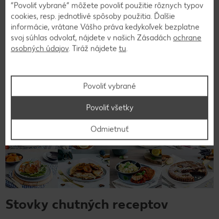
“Povoliť vybrané” môžete povoliť použitie rôznych typov
cookies, resp. jednotlivé spôsoby použitia. Ďalšie
informácie, vrátane Vášho práva kedykoľvek bezplatne
Späť na prehľad
svoj súhlas odvolať, nájdete v našich Zásadách
ochrane
osobných údajov
. Tiráž nájdete
tu
.
Povoliť vybrané
Povoliť všetky
Odmietnuť
Stovky chutných receptov