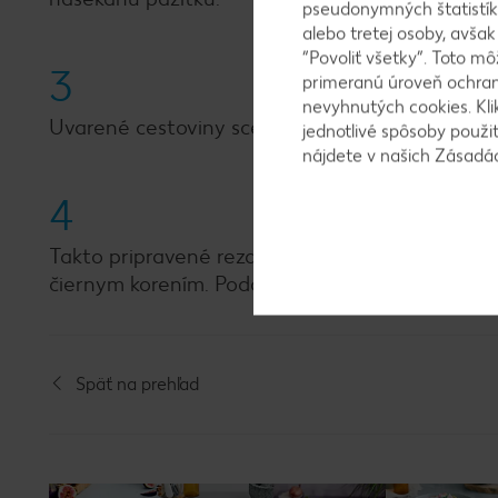
pseudonymných štatistík
alebo tretej osoby, avša
“Povoliť všetky”. Toto m
3
primeranú úroveň ochrany
nevyhnutých cookies. Kli
Uvarené cestoviny scedíme a pridáme ich ku sla
jednotlivé spôsoby použi
nájdete v našich Zásad
4
Takto pripravené rezance dáme do misky s tva
čiernym korením. Podávame posypané nasekan
Späť na prehľad