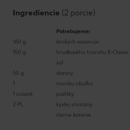
Ingrediencie
(2 porcie)
Potrebujeme:
160 g
širokých rezancov
150 g
hrudkového tvarohu K-Classic
soľ
50 g
slaniny
1
menšiu cibuľku
1 zväzok
pažítky
2 PL
kyslej smotany
čierne korenie