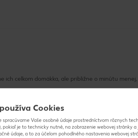
 ich celkom domäkka, ale približne o minútu menej, 
 používa Cookies
e spracúvame Vaše osobné údaje prostredníctvom rôznych tech
u. Keď je slanina mierne opečená, pridáme na pásiky
, pokiaľ je to technicky nutné, na zobrazenie webovej stránky a 
elizujeme. Vo väčšej miske zmiešame tvaroh, smotanu
ačné údaje, a to za účelom pohodlného nastavenia webovej strá