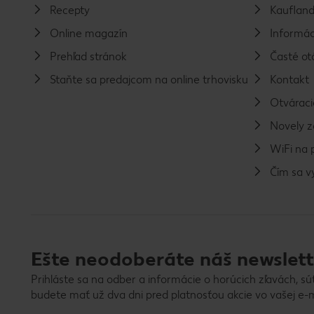
Recepty
Kaufland
Online magazín
Informác
Prehľad stránok
Časté ot
Staňte sa predajcom na online trhovisku
Kontakt
Otváraci
Novely 
WiFi na 
Čím sa 
Ešte neodoberáte náš newslett
Prihláste sa na odber a informácie o horúcich zľavách, sú
budete mať už dva dni pred platnosťou akcie vo vašej e-m