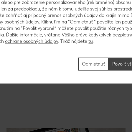
 alebo pre zobrazenie personalizovaného (reklamného) obsahu
k len za predpokladu, že nám k tomu udelíte svoj súhlas prostred
ôže zahŕňať aj prípadný prenos osobných údajov do krajín mimo 
 osobných údajov. Kliknutím na “Odmietnuť ” povolíte len použ
knutím na “Povoliť vybrané” môžete povoliť použitie rôznych typ
nine s cibuľkou a ešte približne 2 minúty opečieme n
tia. Ďalšie informácie, vrátane Vášho práva kedykoľvek bezplatne
ách
ochrane osobných údajov
. Tiráž nájdete
tu
.
Odmietnuť
Povoliť v
rohom a premiešame. V prípade potreby dochutíme s
ou pažítkou.