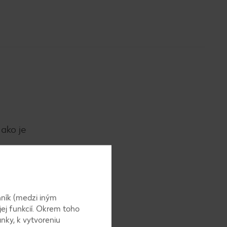
ako je
ník (medzi iným
jej funkcií. Okrem toho
 a
nky, k vytvoreniu