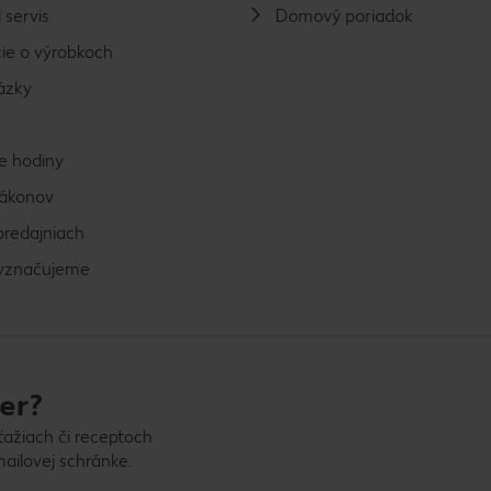
 servis
Domový poriadok
ie o výrobkoch
ázky
e hodiny
zákonov
predajniach
vyznačujeme
er?
ťažiach či receptoch
ailovej schránke.