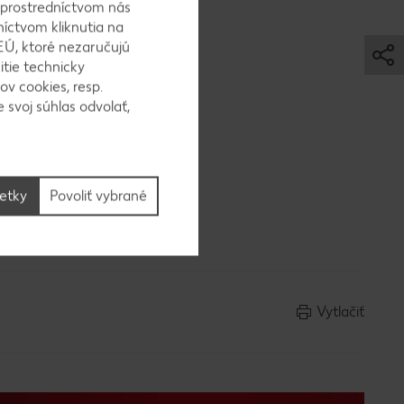
 prostredníctvom nás
níctvom kliknutia na
EÚ, ktoré nezaručujú
itie technicky
ov cookies, resp.
a panvici.
 svoj súhlas odvolať,
šetky
Povoliť vybrané
oľou a
Vytlačiť