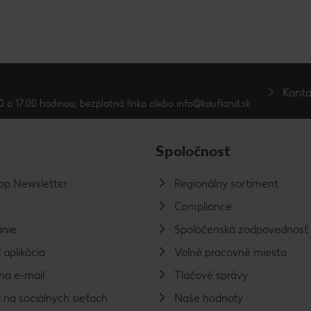
Konta
0 a 17:00 hodinou, bezplatná linka alebo info@kaufland.sk
Spoločnosť
p Newsletter
Regionálny sortiment
Compliance
nie
Spoločenská zodpovednosť
 aplikácia
Voľné pracovné miesta
na e-mail
Tlačové správy
 na sociálnych sieťach
Naše hodnoty