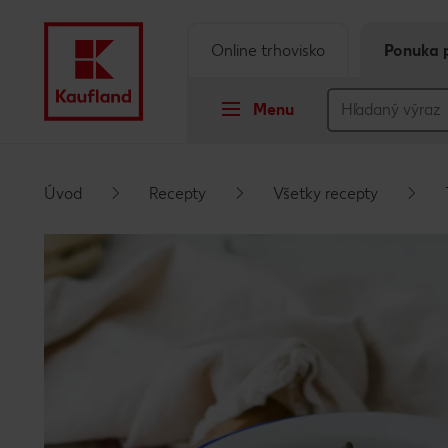
Online trhovisko
Ponuka 
Menu
Prejsť na
Úvod
Recepty
Všetky recepty
Hlavný obsah
Päta
Vyskakovací bočný panel