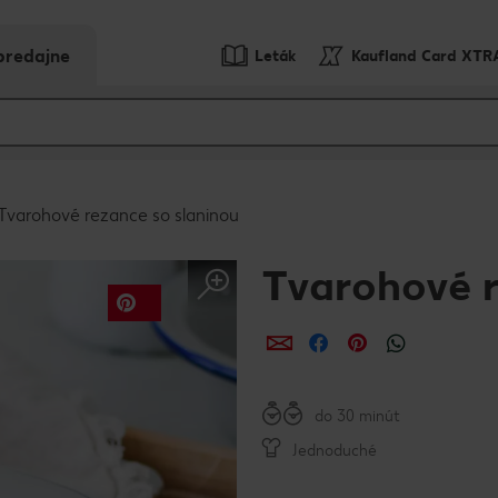
predajne
Leták
Kaufland Card XTR
Tvarohové rezance so slaninou
Tvarohové r
Zdieľať
Zdieľať
Zdieľať
do 30 minút
Jednoduché