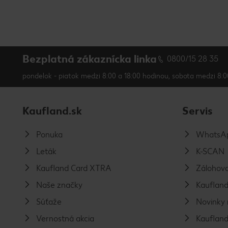
Bezplatná zákaznícka linka
0800/15 28 35
pondelok - piatok medzi 8:00 a 18:00 hodinou, sobota medzi 8:0
Kaufland.sk
Servis
Ponuka
WhatsAp
Leták
K-SCAN
Kaufland Card XTRA
Zálohova
Naše značky
Kaufland
Súťaže
Novinky 
Vernostná akcia
Kaufland