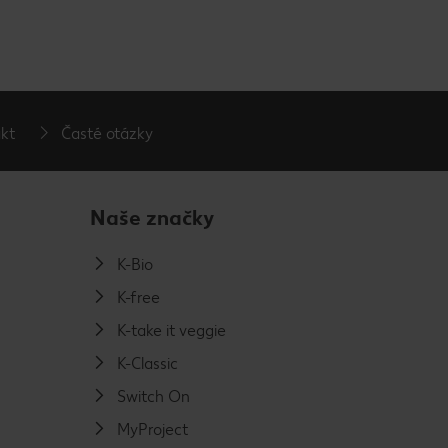
kt
Časté otázky
Naše značky
K-Bio
K-free
K-take it veggie
K-Classic
Switch On
MyProject