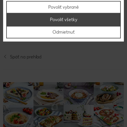
Povoliť vybrané
Povoliť všetky
Video k receptu
Odmietnuť
Späť na prehľad