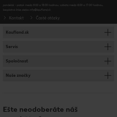
pondelok - piatok medzi 8:00 a 18:00 hodinou, sobota medzi 8:00 a 17:00 hodinou,
bezplatná linka alebo info@kaufland.sk
Kontakt
Časté otázky
Kaufland.sk
Servis
Spoločnosť
Naše značky
Ešte neodoberáte náš