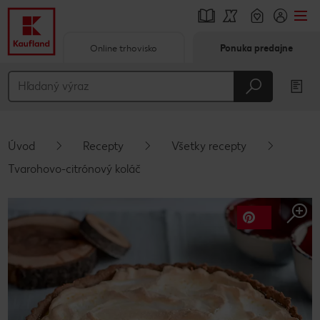
Online trhovisko
Ponuka predajne
Prejsť na
Hlavný obsah
Päta
Úvod
Recepty
Všetky recepty
Vyskakovací bočný panel
Tvarohovo-citrónový koláč