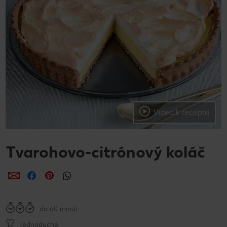
Video k receptu
Tvarohovo-citrónový koláč
Zdieľať
Zdieľať
Zdieľať
do 60 minút
Jednoduché