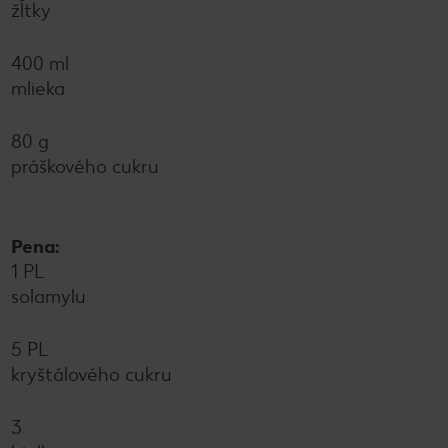
žĺtky
400 ml
mlieka
80 g
práškového cukru
Pena:
1 PL
solamylu
5 PL
kryštálového cukru
3