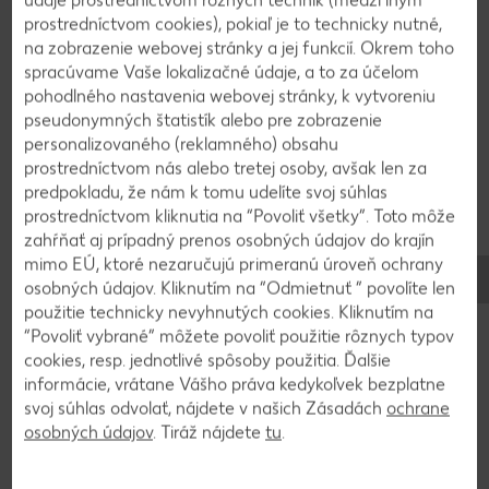
°C približne 15 - 20 minút.
prostredníctvom cookies), pokiaľ je to technicky nutné,
na zobrazenie webovej stránky a jej funkcií. Okrem toho
spracúvame Vaše lokalizačné údaje, a to za účelom
2
pohodlného nastavenia webovej stránky, k vytvoreniu
pseudonymných štatistík alebo pre zobrazenie
V miske zmiešame tvaroh, cukor, žĺtky, zlatý klas,
personalizovaného (reklamného) obsahu
citrónovú kôru a šťavu. Pridáme mlieko. Plnku
prostredníctvom nás alebo tretej osoby, avšak len za
predpokladu, že nám k tomu udelíte svoj súhlas
vylejeme do predpečeného korpusu a dáme piecť
prostredníctvom kliknutia na “Povoliť všetky”. Toto môže
približne na 30 - 40 minút.
zahŕňať aj prípadný prenos osobných údajov do krajín
mimo EÚ, ktoré nezaručujú primeranú úroveň ochrany
osobných údajov. Kliknutím na “Odmietnuť ” povolíte len
3
použitie technicky nevyhnutých cookies. Kliknutím na
“Povoliť vybrané” môžete povoliť použitie rôznych typov
Bielky vyšľaháme s cukrom a solamylom.
cookies, resp. jednotlivé spôsoby použitia. Ďalšie
Rozotrieme ich na upečený koláč, posypeme
informácie, vrátane Vášho práva kedykoľvek bezplatne
kryštálovým cukrom a dáme zapiecť pri 190 °C
svoj súhlas odvolať, nájdete v našich Zásadách
ochrane
približne na 10 minút. Koláč po upečení necháme
osobných údajov
. Tiráž nájdete
tu
.
vychladnúť a môžeme podávať.