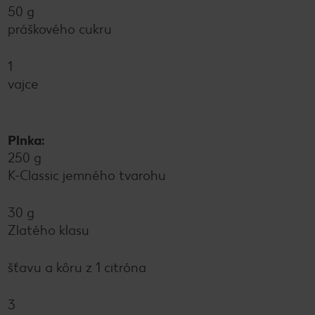
50 g
práškového cukru
1
vajce
Plnka:
250 g
K-Classic jemného tvarohu
30 g
Zlatého klasu
šťavu a kôru z 1 citróna
3