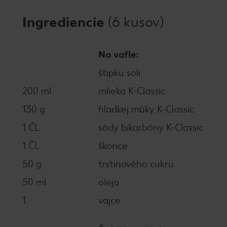
Ingrediencie
(6 kusov)
Na vafle:
štipku soli
200 ml
mlieka K-Classic
130 g
hladkej múky K-Classic
1 ČL
sódy bikarbóny K-Classic
1 ČL
škorice
50 g
trstinového cukru
50 ml
oleja
1
vajce