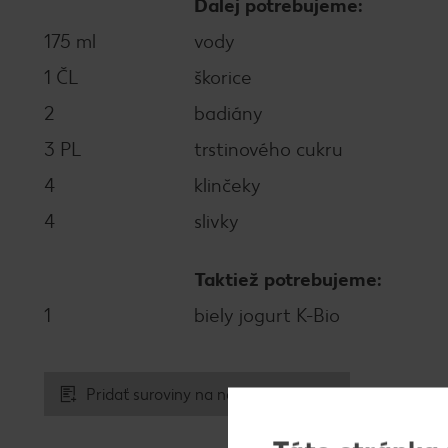
Ďalej potrebujeme:
175 ml
vody
1 ČL
škorice
2
badiány
3 PL
trstinového cukru
4
klinčeky
4
slivky
Taktiež potrebujeme:
1
biely jogurt K-Bio
Pridať suroviny na nákupný zoznam