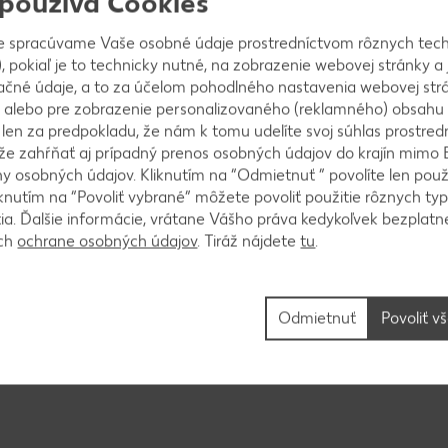
 používa Cookies
e spracúvame Vaše osobné údaje prostredníctvom rôznych tech
, pokiaľ je to technicky nutné, na zobrazenie webovej stránky a 
ačné údaje, a to za účelom pohodlného nastavenia webovej strá
 alebo pre zobrazenie personalizovaného (reklamného) obsahu
k len za predpokladu, že nám k tomu udelíte svoj súhlas prostred
ôže zahŕňať aj prípadný prenos osobných údajov do krajín mimo 
to. Vafľovač rozpálime a potrieme maslom (alebo spr
 osobných údajov. Kliknutím na “Odmietnuť ” povolíte len použ
knutím na “Povoliť vybrané” môžete povoliť použitie rôznych typ
esta a upečieme.
tia. Ďalšie informácie, vrátane Vášho práva kedykoľvek bezplatne
ách
ochrane osobných údajov
. Tiráž nájdete
tu
.
 ich do panvice spolu s trstinovým cukrom, korenin
Odmietnuť
Povoliť v
minút na miernej teplote.