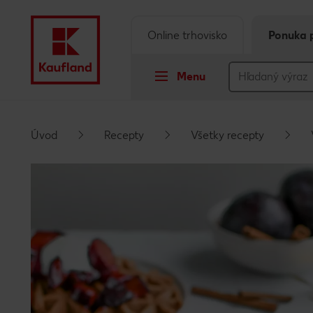
Online trhovisko
Ponuka 
Menu
Prejsť na
Úvod
Recepty
Všetky recepty
Hlavný obsah
Päta
Vyskakovací bočný panel