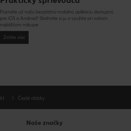
Praktický sprievodca
Poznáte už našu bezplatnú mobilnú aplikáciu dostupnú
pre iOS a Android? Stiahnite si ju a využite pri vašom
najbližšom nákupe.
Zistite viac
kt
Časté otázky
Naše značky