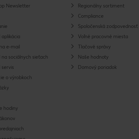
p Newsletter
Regionálny sortiment
Compliance
nie
Spoločenská zodpovednosť
 aplikácia
Voľné pracovné miesta
na e-mail
Tlačové správy
 na sociálnych sieťach
Naše hodnoty
 servis
Domový poriadok
ie o výrobkoch
ázky
e hodiny
zákonov
predajniach
vyznačujeme