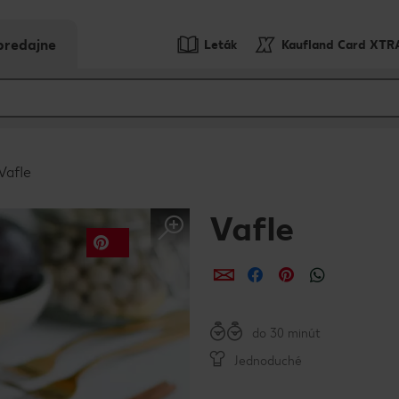
predajne
Leták
Kaufland Card XTR
Vafle
Vafle
Zdieľať
Zdieľať
Zdieľať
do 30 minút
Jednoduché