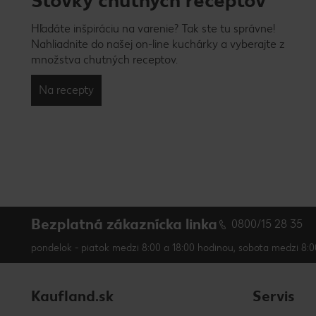
Stovky chutných receptov
Hľadáte inšpiráciu na varenie? Tak ste tu správne!
Nahliadnite do našej on-line kuchárky a vyberajte z
množstva chutných receptov.
Na recepty
Bezplatná zákaznícka linka
0800/15 28 35
pondelok - piatok medzi 8:00 a 18:00 hodinou, sobota medzi 8:0
Kaufland.sk
Servis