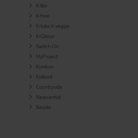
K-Bio
K-free
K-take it veggie
K-Classic
Switch On
MyProject
Kuniboo
Kidland
Countryside
Newcential
Bevola