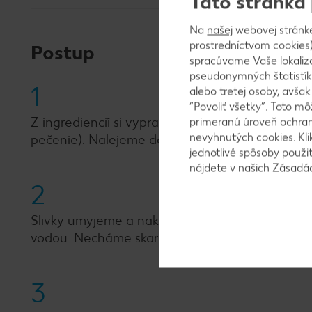
Táto stránka
Na
našej
webovej stránk
prostredníctvom cookies)
Postup
spracúvame Vaše lokaliz
pseudonymných štatistík
1
alebo tretej osoby, avša
“Povoliť všetky”. Toto m
Z ingrediencií si vypracujeme hladké husté ces
primeranú úroveň ochrany
nevyhnutých cookies. Kli
pečenie). Nalejeme doň naberačku vafľového c
jednotlivé spôsoby použi
nájdete v našich Zásad
2
Slivky umyjeme a nakrájame na mesiačiky. Dáme
vodou. Necháme skaramelizovať približne 5-10 
3