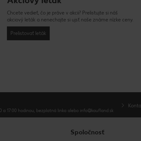
Akciový leták
Chcete vedieť, čo je práve v akcii? Prelistujte si náš
akciový leták a nenechajte si ujsť naše známe nízke ceny.
Prelistovať leták
Konta
0 a 17:00 hodinou, bezplatná linka alebo info@kaufland.sk
Spoločnosť