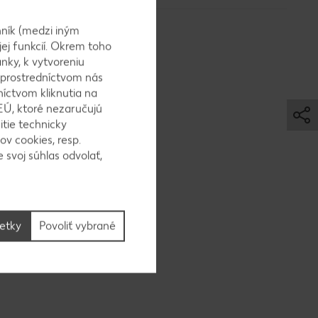
ník (medzi iným
jej funkcií. Okrem toho
nky, k vytvoreniu
 prostredníctvom nás
níctvom kliknutia na
EÚ, ktoré nezaručujú
ejom na
itie technicky
ov cookies, resp.
 svoj súhlas odvolať,
ami a
šetky
Povoliť vybrané