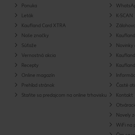
Ponuka
WhatsAp
Leták
K-SCAN
Kaufland Card XTRA
Zálohova
Naše značky
Kaufland
Súťaže
Novinky 
Vernostná akcia
Kaufland
Recepty
Kaufland
Online magazín
Informác
Prehľad stránok
Časté ot
Staňte sa predajcom na online trhovisku
Kontakt
Otváraci
Novely 
WiFi na 
Čím sa 