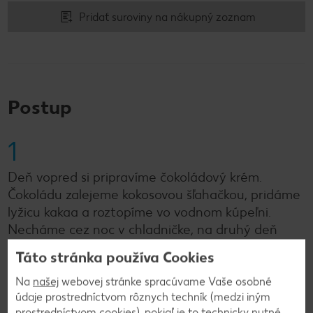
Pridať suroviny na nákupný zoznam
Postup
1
Deň vopred si pripravíme čokoládový krém.
Čokoládu zalejeme kokosovou šľahačkou, pridáme
lyžicu kakaa a roztopíme vo vodnom kúpeľni.
Necháme cez noc v chladničke, na druhý deň
vyšľaháme na do hladkého krému.
Táto stránka používa Cookies
Na
našej
webovej stránke spracúvame Vaše osobné
2
údaje prostredníctvom rôznych techník (medzi iným
prostredníctvom cookies), pokiaľ je to technicky nutné,