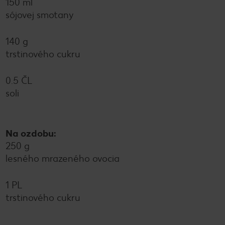
150 ml
sójovej smotany
140 g
trstinového cukru
0.5 ČL
soli
Na ozdobu:
250 g
lesného mrazeného ovocia
1 PL
trstinového cukru