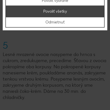
Povoliť vybrané
Pripravíme si slaný karamel – cukor vložíme do
Povoliť všetky
hrnca na miernom ohni, keď sa zmení na karamel,
pridáme šľahačku a soľ. Miešame, kým nevznikne
Odmietnuť
omáčka, necháme vychladnúť.
5
Lesné mrazené ovocie nasypeme do hrnca s
cukrom, zredukujeme, precedíme. Šťavou z ovocia
pokropíme oba korpusy. Na pokropené korpusy
nanesieme krém, poukladáme ananás, zakryjeme
tenkou vrstvou krému. Posypeme lesným ovocím,
zakryjeme druhým korpusom, na ktorý sme
naniesli čoko-krém. Dáme na 30 min. do
chladničky.