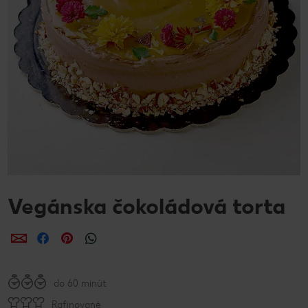
Vegánska čokoládová torta
Zdieľať
Zdieľať
Zdieľať
do 60 minút
Rafinované