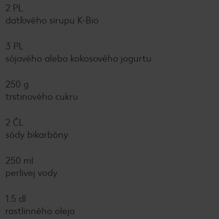
2 PL
datľového sirupu K-Bio
3 PL
sójového alebo kokosového jogurtu
250 g
trstinového cukru
2 ČL
sódy bikarbóny
250 ml
perlivej vody
1.5 dl
rastlinného oleja