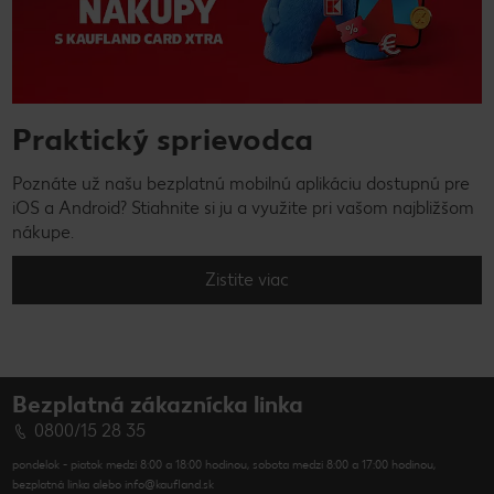
Praktický sprievodca
Poznáte už našu bezplatnú mobilnú aplikáciu dostupnú pre
iOS a Android? Stiahnite si ju a využite pri vašom najbližšom
nákupe.
Zistite viac
Bezplatná zákaznícka linka
0800/15 28 35
pondelok - piatok medzi 8:00 a 18:00 hodinou, sobota medzi 8:00 a 17:00 hodinou,
bezplatná linka alebo info@kaufland.sk