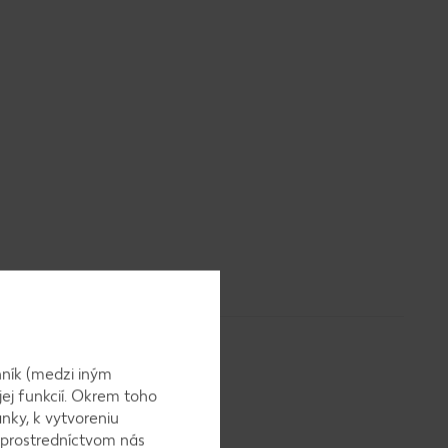
ník (medzi iným
jej funkcií. Okrem toho
nky, k vytvoreniu
 prostredníctvom nás