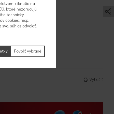
níctvom kliknutia na
ešame.
EÚ, ktoré nezaručujú
ajkové
itie technicky
ov cookies, resp.
 svoj súhlas odvolať,
cie na
šetky
Povoliť vybrané
Vytlačiť