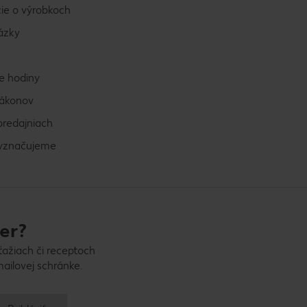
ie o výrobkoch
ázky
e hodiny
zákonov
predajniach
vyznačujeme
er?
ťažiach či receptoch
ailovej schránke.