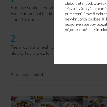
alebo tretej osoby, avša
V miske si ako prvé zmiešame chia semienka s
“Povoliť všetky”. Toto m
Približne za pol hodinu, ideálne však cez noc n
primeranú úroveň ochrany
sladké kreácie.
nevyhnutých cookies. Kli
jednotlivé spôsoby použi
nájdete v našich Zásad
2
Rozmrazíme si maliny, ktoré len jemne dosladí
hladký krém a už len vrstvíme v miskách a zdob
Späť na prehľad