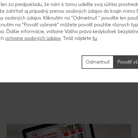
k len za predpokladu, že nám k tomu udelíte svoj súhlas prostred
 kokosovo ryžovým nápojom a celé to poriadne premi
ôže zahŕňať aj prípadný prenos osobných údajov do krajín mimo 
ám vznikne hustý chia puding, ktorý je ideálny na raň
 osobných údajov. Kliknutím na “Odmietnuť ” povolíte len použ
knutím na “Povoliť vybrané” môžete povoliť použitie rôznych typ
tia. Ďalšie informácie, vrátane Vášho práva kedykoľvek bezplatne
ách
ochrane osobných údajov
. Tiráž nájdete
tu
.
me. Tyčovým mixérom si rozmixujeme všetky ingredien
Odmietnuť
Povoliť v
íme ovocím, orieškami či granolou.