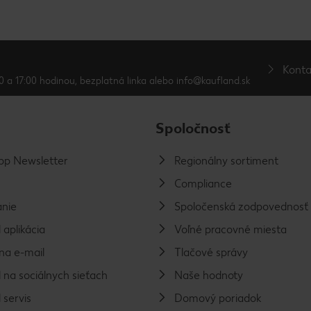
Konta
0 a 17:00 hodinou, bezplatná linka alebo info@kaufland.sk
Spoločnosť
p Newsletter
Regionálny sortiment
Compliance
nie
Spoločenská zodpovednosť
 aplikácia
Voľné pracovné miesta
na e-mail
Tlačové správy
 na sociálnych sieťach
Naše hodnoty
 servis
Domový poriadok