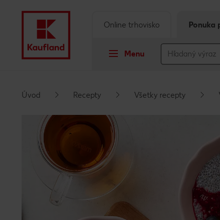
Online trhovisko
Ponuka 
Menu
Prejsť na
Úvod
Recepty
Všetky recepty
Hlavný obsah
Päta
Vyskakovací bočný panel