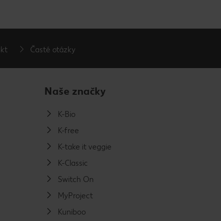
kt
Časté otázky
Naše značky
K-Bio
K-free
K-take it veggie
K-Classic
Switch On
MyProject
Kuniboo