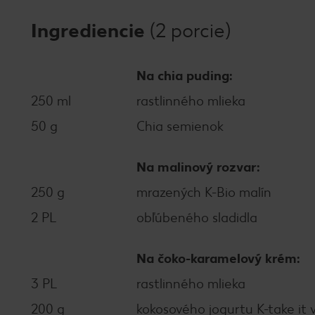
Ingrediencie
(2 porcie)
Na chia puding:
250 ml
rastlinného mlieka
50 g
Chia semienok
Na malinový rozvar:
250 g
mrazených K-Bio malín
2 PL
obľúbeného sladidla
Na čoko-karamelový krém:
3 PL
rastlinného mlieka
200 g
kokosového jogurtu K-take it 