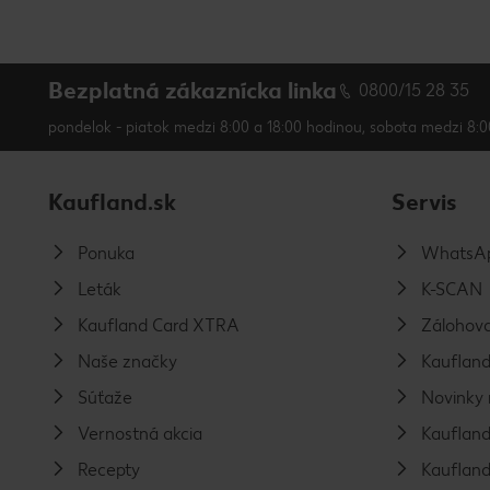
Bezplatná zákaznícka linka
0800/15 28 35
pondelok - piatok medzi 8:00 a 18:00 hodinou, sobota medzi 8:0
Kaufland.sk
Servis
Ponuka
WhatsAp
Leták
K-SCAN
Kaufland Card XTRA
Zálohova
Naše značky
Kaufland
Súťaže
Novinky 
Vernostná akcia
Kaufland
Recepty
Kaufland