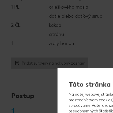
1 PL
orieškového masla
datle alebo datľový sirup
2 ČL
kakaa
citrónu
1
zrelý banán
Pridať suroviny na nákupný zoznam
Táto stránka
Postup
Na
našej
webovej stránk
prostredníctvom cookies)
spracúvame Vaše lokaliz
1
pseudonymných štatistík