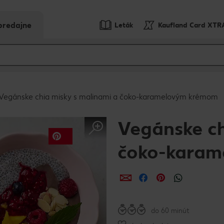
predajne
Leták
Kaufland Card XTR
Vegánske chia misky s malinami a čoko-karamelovým krémom
Vegánske ch
čoko-kara
Zdieľať
Zdieľať
Zdieľať
do 60 minút