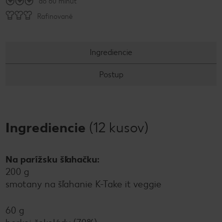
do 60 minút
Rafinované
Ingrediencie
Postup
Ingrediencie
(12 kusov)
Na parížsku šľahačku:
200 g
smotany na šľahanie K-Take it veggie
60 g