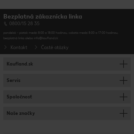
Bezplatná zákaznícka linka
0800/15 28 35
pondelok - piatok medzi 8:00 a 18:00 hodinou, sobota medzi 8:00 a 17:00 hodinou,
bezplatná linka alebo info@kaufland.sk
Kontakt
Časté otázky
Kaufland.sk
Servis
Spoločnosť
Naše značky