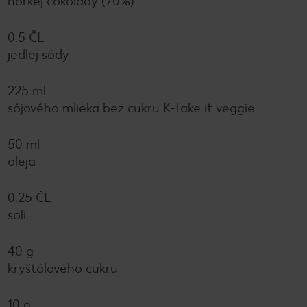
horkej čokolády (70%)
0.5 ČL
jedlej sódy
225 ml
sójového mlieka bez cukru K-Take it veggie
50 ml
oleja
0.25 ČL
soli
40 g
kryštálového cukru
10 g