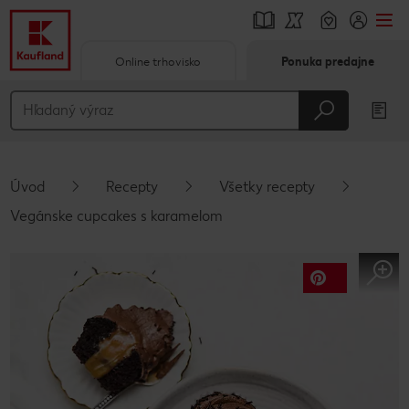
Online trhovisko
Ponuka predajne
Prejsť na
Hlavný obsah
Päta
Úvod
Recepty
Všetky recepty
Vyskakovací bočný panel
Vegánske cupcakes s karamelom