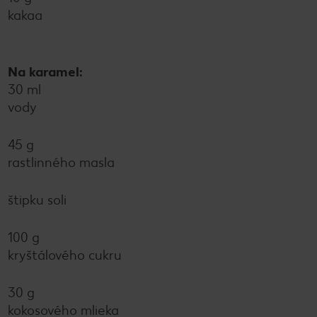
kakaa
Na karamel:
30 ml
vody
45 g
rastlinného masla
štipku soli
100 g
kryštálového cukru
30 g
kokosového mlieka