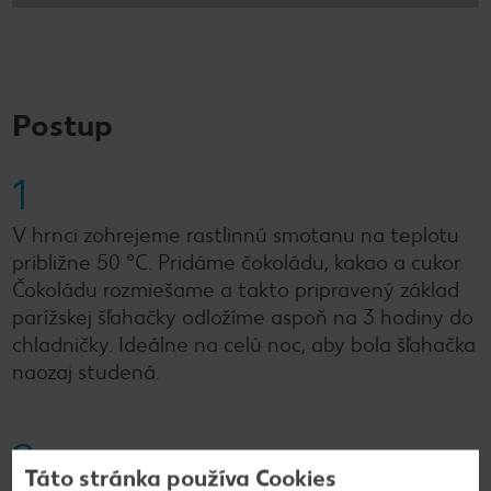
Postup
1
V hrnci zohrejeme rastlinnú smotanu na teplotu
približne 50 °C. Pridáme čokoládu, kakao a cukor.
Čokoládu rozmiešame a takto pripravený základ
parížskej šľahačky odložíme aspoň na 3 hodiny do
chladničky. Ideálne na celú noc, aby bola šľahačka
naozaj studená.
2
Táto stránka používa Cookies