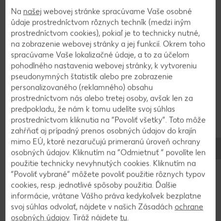
Vo väčšom hrnci začneme na strednom plameni
Na
našej
webovej stránke spracúvame Vaše osobné
zahrievať cukor a vodu na karamel. Cukor
údaje prostredníctvom rôznych techník (medzi iným
nemiešame, inak by sa kryštáliky cukru dostali na
prostredníctvom cookies), pokiaľ je to technicky nutné,
steny hrnca, neskaramelizovali by a mohli by celý
na zobrazenie webovej stránky a jej funkcií. Okrem toho
karamel kryštalizovať. Zmes v hrnci bude pri
spracúvame Vaše lokalizačné údaje, a to za účelom
zohrievaní postupne bublať a uvoľňovať veľké
pohodlného nastavenia webovej stránky, k vytvoreniu
pseudonymných štatistík alebo pre zobrazenie
množstvo pary, nemusíme sa ľakať. Cukor
personalizovaného (reklamného) obsahu
zohrievame, kým nezíska rovnomernú svetlozlatú
prostredníctvom nás alebo tretej osoby, avšak len za
farbu a teplotu približne 160 - 165 °C. Na
predpokladu, že nám k tomu udelíte svoj súhlas
dosiahnutie čo najlepšieho výsledku odporúčame
prostredníctvom kliknutia na “Povoliť všetky”. Toto môže
použiť kuchynský teplomer.
zahŕňať aj prípadný prenos osobných údajov do krajín
mimo EÚ, ktoré nezaručujú primeranú úroveň ochrany
osobných údajov. Kliknutím na “Odmietnuť ” povolíte len
3
použitie technicky nevyhnutých cookies. Kliknutím na
“Povoliť vybrané” môžete povoliť použitie rôznych typov
Hneď po dosiahnutí ideálnej teploty odstavíme
cookies, resp. jednotlivé spôsoby použitia. Ďalšie
hrniec z ohňa. Najskôr pridáme maslo nakrájané
informácie, vrátane Vášho práva kedykoľvek bezplatne
svoj súhlas odvolať, nájdete v našich Zásadách
ochrane
na kocky, po chvíli aj kokosové mlieko a soľ.
osobných údajov
. Tiráž nájdete
tu
.