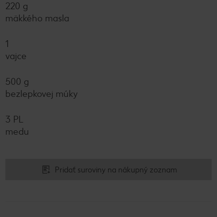
220 g
mäkkého masla
1
vajce
500 g
bezlepkovej múky
3 PL
medu
Pridať suroviny na nákupný zoznam