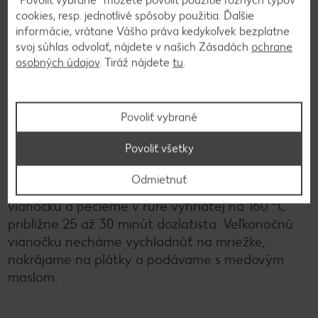
cookies, resp. jednotlivé spôsoby použitia. Ďalšie
cesta vmiešame marhule, pistácie, citrónovú
informácie, vrátane Vášho práva kedykoľvek bezplatne
šťavu a kôru a rozdelíme ho na 3 časti. Vytvoríme
svoj súhlas odvolať, nájdete v našich Zásadách
ochrane
z nich 3 rovnomerné pramene, ktoré spletieme do
osobných údajov
. Tiráž nájdete
tu
.
vrkoča, vložíme do vymastenej formy (dĺžka 30
centimetrov) a necháme ešte asi 30 minút
kysnúť.
Povoliť vybrané
Povoliť všetky
3
Odmietnuť
Vyšľaháme žĺtok so smotanou, potrieme tým
vianočku a pečieme v rúre vyhriatej na 160 °C
približne 25 až 30 minút dozlatista. Veľkonočnú
vianočku necháme vychladnúť na mriežke,
nakrájame na plátky a podávame s medovým
maslom.