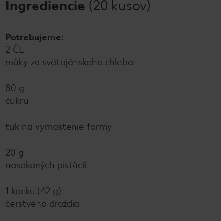
Ingrediencie
(20 kusov)
Potrebujeme:
2 ČL
múky zo svätojánskeho chleba
80 g
cukru
tuk na vymastenie formy
20 g
nasekaných pistácií
1 kocku (42 g)
čerstvého droždia