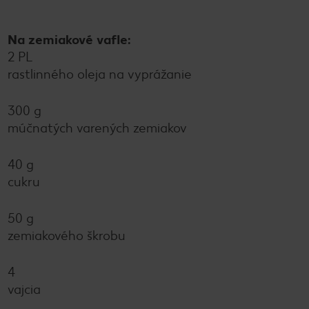
Na zemiakové vafle:
2 PL
rastlinného oleja na vyprážanie
300 g
múčnatých varených zemiakov
40 g
cukru
50 g
zemiakového škrobu
4
vajcia