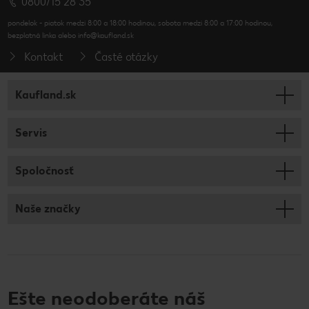
0800/15 28 35
pondelok - piatok medzi 8:00 a 18:00 hodinou, sobota medzi 8:00 a 17:00 hodinou,
bezplatná linka alebo info@kaufland.sk
Kontakt
Časté otázky
Kaufland.sk
Servis
Spoločnosť
Naše značky
Ešte neodoberáte náš