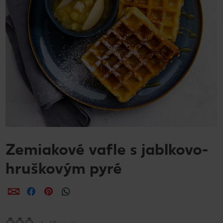
Zemiakové vafle s jablkovo-
hruškovým pyré
Zdieľať
Zdieľať
Zdieľať