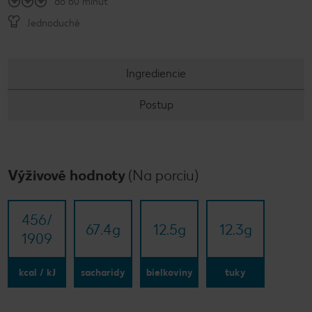
do 60 minút
Jednoduché
Ingrediencie
Postup
Výživové hodnoty
(Na porciu)
456/​
67.4
g
12.5
g
12.3
g
1909
kcal / kJ
sacharidy
bielkoviny
tuky