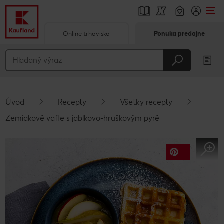
Online trhovisko
Ponuka predajne
Prejsť na
Hlavný obsah
Päta
Úvod
Recepty
Všetky recepty
Vyskakovací bočný panel
Zemiakové vafle s jablkovo-hruškovým pyré