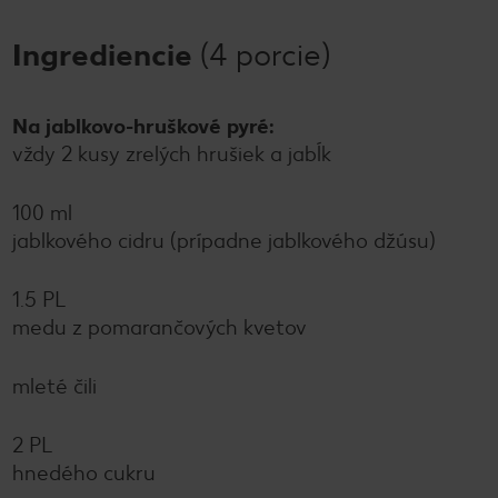
Ingrediencie
(4 porcie)
Na jablkovo-hruškové pyré:
vždy 2 kusy zrelých hrušiek a jabĺk
100 ml
jablkového cidru (prípadne jablkového džúsu)
1.5 PL
medu z pomarančových kvetov
mleté čili
2 PL
hnedého cukru