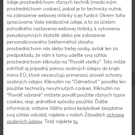
údaje prostredníctvom rôznych techník (medzi iným
1
prostredníctvom cookies), pokiaľ je to technicky nutné,
na zobrazenie webovej stránky a jej funkcií. Okrem toho
Hrušky a jablká ošúpeme, rozkrojíme na štvrtiny,
spracúvame Vaše lokalizačné údaje, a to za účelom
odstránime jadrovník a ovocie nakrájame na
pohodlného nastavenia webovej stránky, k vytvoreniu
kocky. V hrnci rozpustíme cukor, mierne ho
pseudonymných štatistík alebo pre zobrazenie
skaramelizujeme a zalejeme jablkovým cidrom.
personalizovaného (reklamného) obsahu
prostredníctvom nás alebo tretej osoby, avšak len za
Pridáme ovocie, prikryjeme a varíme 10 až 15
predpokladu, že nám k tomu udelíte svoj súhlas
minút, v prípade potreby rozmixujeme na pyré a
prostredníctvom kliknutia na “Povoliť všetky”. Toto môže
ochutíme medom a čili.
zahŕňať aj prípadný prenos osobných údajov do krajín
mimo EÚ, ktoré nezaručujú primeranú úroveň ochrany
osobných údajov. Kliknutím na “Odmietnuť ” povolíte len
2
použitie technicky nevyhnutých cookies. Kliknutím na
“Povoliť vybrané” môžete povoliť použitie rôznych typov
Zemiaky ošúpeme a pretlačíme cez lis na
cookies, resp. jednotlivé spôsoby použitia. Ďalšie
zemiaky. Vajcia a cukor vyšľaháme do peny.
informácie, vrátane Vášho práva kedykoľvek bezplatne
Vmiešame zemiaky, mlieko, tvaroh a múku a v
svoj súhlas odvolať, nájdete v našich Zásadách
ochrane
osobných údajov
. Tiráž nájdete
tu
.
rozohriatom, vymastenom vaflovači upečieme
dozlatista vafle.