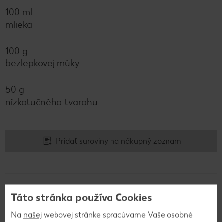
100 ml
mlieka
100 g
bezlepkovej múky
50 g
nízkotučného tvarohu
Pridať suroviny na nákupný zoznam
Táto stránka používa Cookies
Postup
Na
našej
webovej stránke spracúvame Vaše osobné