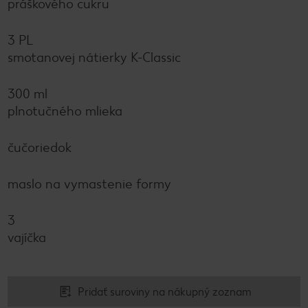
práškového cukru
3 PL
smotanovej nátierky K-Classic
300 ml
plnotučného mlieka
čučoriedok
maslo na vymastenie formy
3
vajíčka
Pridať suroviny na nákupný zoznam