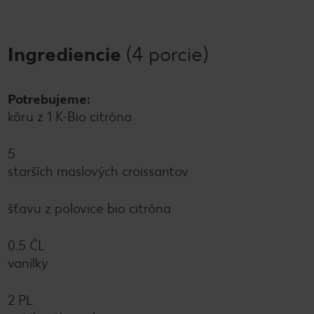
Ingrediencie
(4 porcie)
Potrebujeme:
kôru z 1 K-Bio citróna
5
starších maslových croissantov
šťavu z polovice bio citróna
0.5 ČL
vanilky
2 PL