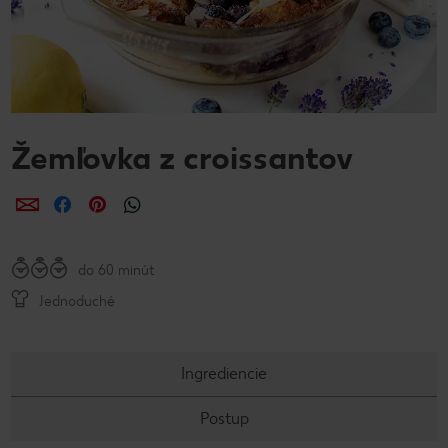
Žemľovka z croissantov
Zdieľať
Zdieľať
Zdieľať
do 60 minút
Jednoduché
Ingrediencie
Postup