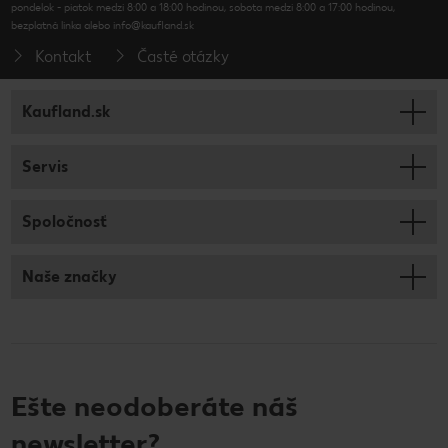
pondelok - piatok medzi 8:00 a 18:00 hodinou, sobota medzi 8:00 a 17:00 hodinou,
bezplatná linka alebo info@kaufland.sk
Kontakt
Časté otázky
Kaufland.sk
Servis
Spoločnosť
Naše značky
Ešte neodoberáte náš
newsletter?