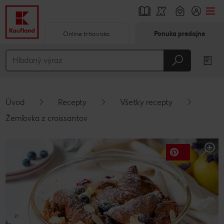
Online trhovisko
Ponuka predajne
Prejsť na
Hlavný obsah
Päta
Úvod
Recepty
Všetky recepty
Vyskakovací bočný panel
Žemľovka z croissantov