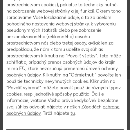
prostredníctvom cookies), pokiaľ je to technicky nutné,
rozšľahaným mliekom. Do medzier ešte dáme po
na zobrazenie webovej stránky a jej funkcií. Okrem toho
lyžičke smotanovej nátierky. Pečieme pri 175 °C asi
spracúvame Vaše lokalizačné údaje, a to za účelom
30 minút. Podávame ešte teplé a poprášené
pohodlného nastavenia webovej stránky, k vytvoreniu
práškovým cukrom.
pseudonymných štatistík alebo pre zobrazenie
personalizovaného (reklamného) obsahu
prostredníctvom nás alebo tretej osoby, avšak len za
predpokladu, že nám k tomu udelíte svoj súhlas
Späť na prehľad
prostredníctvom kliknutia na “Povoliť všetky”. Toto môže
zahŕňať aj prípadný prenos osobných údajov do krajín
mimo EÚ, ktoré nezaručujú primeranú úroveň ochrany
osobných údajov. Kliknutím na “Odmietnuť ” povolíte len
použitie technicky nevyhnutých cookies. Kliknutím na
“Povoliť vybrané” môžete povoliť použitie rôznych typov
cookies, resp. jednotlivé spôsoby použitia. Ďalšie
informácie, vrátane Vášho práva kedykoľvek bezplatne
svoj súhlas odvolať, nájdete v našich Zásadách
ochrane
osobných údajov
. Tiráž nájdete
tu
.