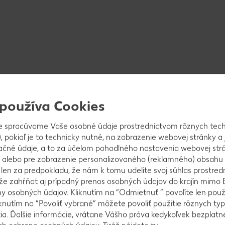
 používa Cookies
 vanilkovou zmrzlinou a vyformujeme 4 guľky, ktoré
lkový puding v prášku zmiešame so 4 PL višňovej šťav
e spracúvame Vaše osobné údaje prostredníctvom rôznych tech
pudingový prášok a varíme približne 1 minútu. Nasy
, pokiaľ je to technicky nutné, na zobrazenie webovej stránky a 
ačné údaje, a to za účelom pohodlného nastavenia webovej strá
 alebo pre zobrazenie personalizovaného (reklamného) obsahu
k len za predpokladu, že nám k tomu udelíte svoj súhlas prostred
ôže zahŕňať aj prípadný prenos osobných údajov do krajín mimo 
 osobných údajov. Kliknutím na “Odmietnuť ” povolíte len použ
rzlinové guľky naservírujeme na hlbšiu tácku, polej
knutím na “Povoliť vybrané” môžete povoliť použitie rôznych typ
ótom, mätou a podľa chuti posypeme práškovým cu
tia. Ďalšie informácie, vrátane Vášho práva kedykoľvek bezplatne