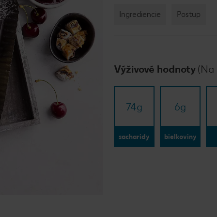
Ingrediencie
Postup
Výživové hodnoty
(Na 
74
g
6
g
sacharidy
bielkoviny