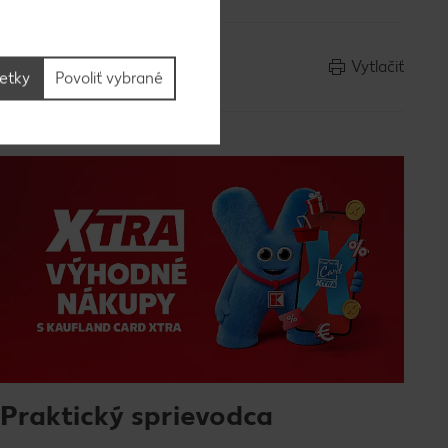
Vytlačiť
šetky
Povoliť vybrané
Praktický sprievodca