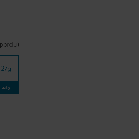
porciu)
27
g
tuky