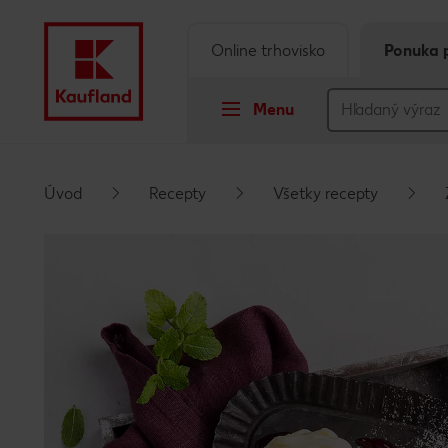
Online trhovisko
Ponuka 
Menu
Prejsť na
Úvod
Recepty
Všetky recepty
Hlavný obsah
Päta
Vyskakovací bočný panel