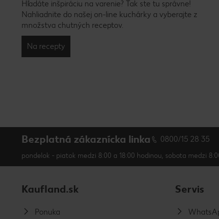
Hľadáte inšpiráciu na varenie? Tak ste tu správne!
Nahliadnite do našej on-line kuchárky a vyberajte z
množstva chutných receptov.
Na recepty
Bezplatná zákaznícka linka
0800/15 28 35
pondelok - piatok medzi 8:00 a 18:00 hodinou, sobota medzi 8:0
Kaufland.sk
Servis
Ponuka
WhatsAp