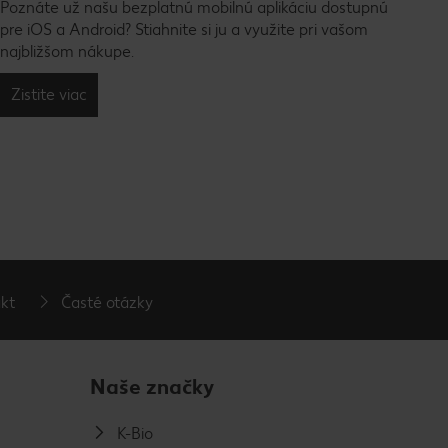
Poznáte už našu bezplatnú mobilnú aplikáciu dostupnú
pre iOS a Android? Stiahnite si ju a využite pri vašom
najbližšom nákupe.
Zistite viac
kt
Časté otázky
Naše značky
K-Bio