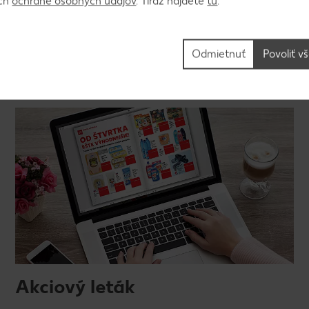
ách
ochrane osobných údajov
. Tiráž nájdete
tu
.
Odmietnuť
Povoliť v
Akciový leták