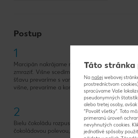
Postup
1
Táto stránka
Marcipán nakrájame na 1 cm kúsky, zmiešame s
zmraziť. Višne scedíme, šťavu si odložíme. Vani
Na
našej
webovej stránk
šťavu prevaríme s vanilkovým cukrom, pridáme 
prostredníctvom cookies)
višne, prevaríme a kompót odstavíme z ohňa.
spracúvame Vaše lokaliz
pseudonymných štatistík
alebo tretej osoby, avša
2
“Povoliť všetky”. Toto m
primeranú úroveň ochrany
Bielu čokoládu rozpustíme vo vodnom kúpeli. Zm
nevyhnutých cookies. Kli
čokoládovou polevou, ozdobíme višňovým komp
jednotlivé spôsoby použi