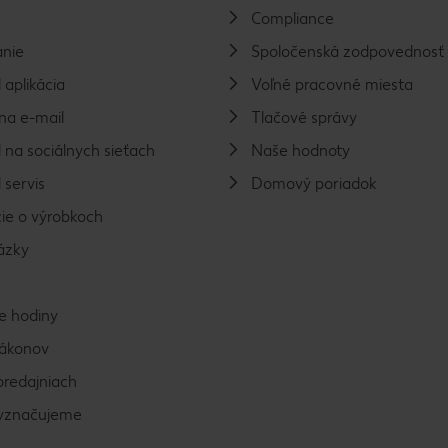
Compliance
nie
Spoločenská zodpovednosť
 aplikácia
Voľné pracovné miesta
na e-mail
Tlačové správy
 na sociálnych sieťach
Naše hodnoty
 servis
Domový poriadok
ie o výrobkoch
ázky
e hodiny
zákonov
predajniach
vyznačujeme