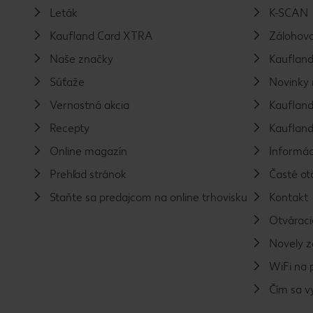
Leták
K-SCAN
Kaufland Card XTRA
Zálohova
Naše značky
Kaufland
Súťaže
Novinky 
Vernostná akcia
Kaufland
Recepty
Kaufland
Online magazín
Informác
Prehľad stránok
Časté ot
Staňte sa predajcom na online trhovisku
Kontakt
Otváraci
Novely 
WiFi na 
Čím sa 