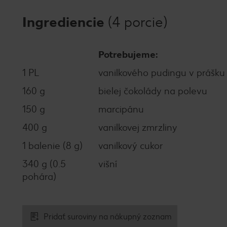
Ingrediencie
(4 porcie)
Potrebujeme:
1 PL
vanilkového pudingu v prášku
160 g
bielej čokolády na polevu
150 g
marcipánu
400 g
vanilkovej zmrzliny
1 balenie (8 g)
vanilkový cukor
340 g (0.5
višní
pohára)
Pridať suroviny na nákupný zoznam