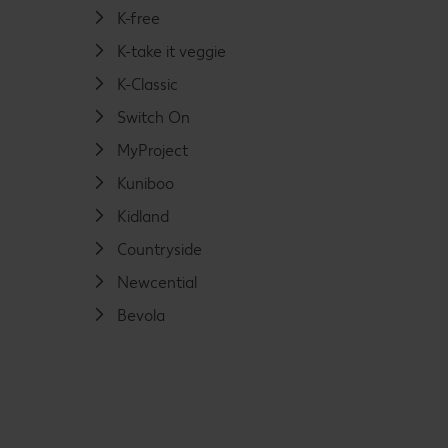
K-free
K-take it veggie
K-Classic
Switch On
MyProject
Kuniboo
Kidland
Countryside
Newcential
Bevola