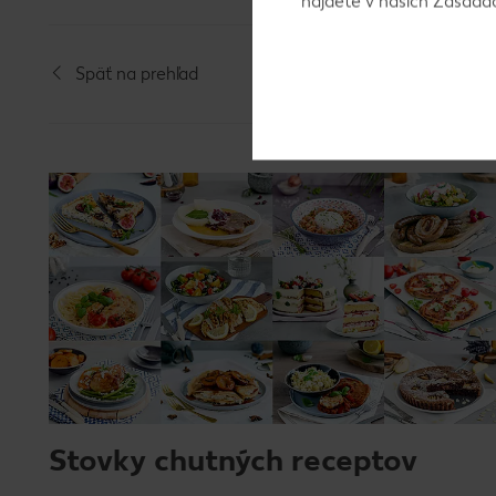
nájdete v našich Zásad
Späť na prehľad
Stovky chutných receptov