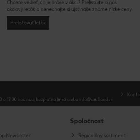
Chcete vedieť, čo je práve v akcii? Prelistujte si náš
akciový leták a nenechajte si ujsť naše známe nízke ceny.
Prelistovať leták
Konta
0 a 17:00 hodinou, bezplatná linka alebo info@kaufland.sk
Spoločnosť
p Newsletter
Regionálny sortiment