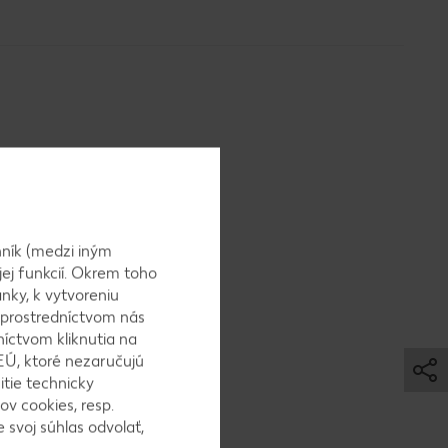
 dáme
y. Zvyšnú
ník (medzi iným
peme
jej funkcií. Okrem toho
nky, k vytvoreniu
 prostredníctvom nás
níctvom kliknutia na
EÚ, ktoré nezaručujú
itie technicky
eme
ov cookies, resp.
krom.
 svoj súhlas odvolať,