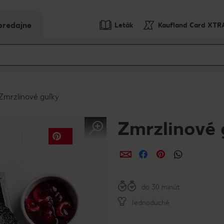
predajne
Leták
Kaufland Card XTR
Zmrzlinové guľky
Zmrzlinové 
Zdieľať
Zdieľať
Zdieľať
do 30 minút
Jednoduché