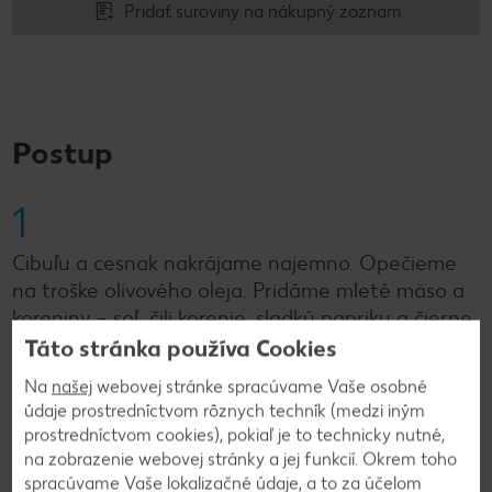
Pridať suroviny na nákupný zoznam
Postup
1
Cibuľu a cesnak nakrájame najemno. Opečieme
na troške olivového oleja. Pridáme mleté mäso a
koreniny – soľ, čili korenie, sladkú papriku a čierne
korenie. Pár minút opekáme, kým mäsko
Táto stránka používa Cookies
nezhnedne.
Na
našej
webovej stránke spracúvame Vaše osobné
údaje prostredníctvom rôznych techník (medzi iným
prostredníctvom cookies), pokiaľ je to technicky nutné,
2
na zobrazenie webovej stránky a jej funkcií. Okrem toho
spracúvame Vaše lokalizačné údaje, a to za účelom