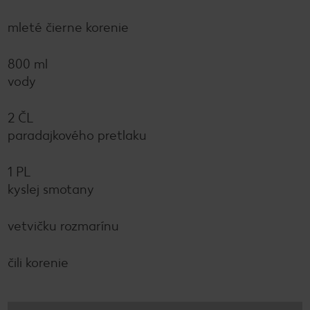
mleté čierne korenie
800 ml
vody
2 ČL
paradajkového pretlaku
1 PL
kyslej smotany
vetvičku rozmarínu
čili korenie