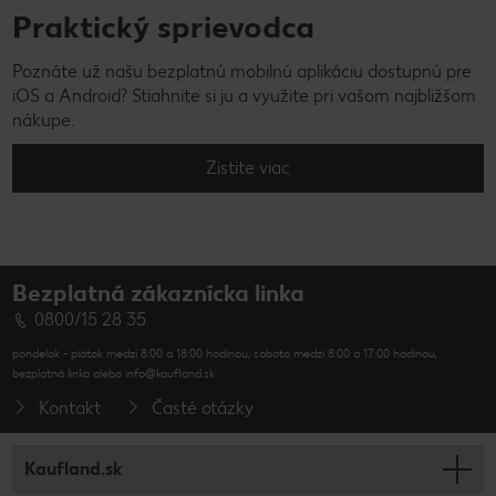
Praktický sprievodca
Poznáte už našu bezplatnú mobilnú aplikáciu dostupnú pre
iOS a Android? Stiahnite si ju a využite pri vašom najbližšom
nákupe.
Zistite viac
Bezplatná zákaznícka linka
0800/15 28 35
pondelok - piatok medzi 8:00 a 18:00 hodinou, sobota medzi 8:00 a 17:00 hodinou,
bezplatná linka alebo info@kaufland.sk
Kontakt
Časté otázky
Kaufland.sk