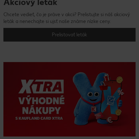
Akciový leták
Chcete vedieť, čo je práve v akcii? Prelistujte si náš akciový
leták a nenechajte si ujsť naše známe nízke ceny.
Prelistovať leták