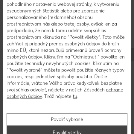
Pridáme pretlak, konzervu paradajok a 400 ml
pohodlného nastavenia webovej stránky, k vytvoreniu
vody. Nezabudneme na vetvičku rozmarínu. Chilli
pseudonymných štatistík alebo pre zobrazenie
varíme na miernom plameni približne 1,5 - 2
personalizovaného (reklamného) obsahu
prostredníctvom nás alebo tretej osoby, avšak len za
hodiny, sem tam podlejeme vodou a premiešame.
predpokladu, že nám k tomu udelíte svoj súhlas
prostredníctvom kliknutia na “Povoliť všetky”. Toto môže
zahŕňať aj prípadný prenos osobných údajov do krajín
3
mimo EÚ, ktoré nezaručujú primeranú úroveň ochrany
osobných údajov. Kliknutím na “Odmietnuť ” povolíte len
Pred koncom varenia uvaríme ryžu. Do hotového
použitie technicky nevyhnutých cookies. Kliknutím na
chilli ešte primiešame tmavú čokoládu a štipku
“Povoliť vybrané” môžete povoliť použitie rôznych typov
škorice, ktoré zjemnia chuť. Chilli con carne
cookies, resp. jednotlivé spôsoby použitia. Ďalšie
podávame s kyslou smotanou.
informácie, vrátane Vášho práva kedykoľvek bezplatne
svoj súhlas odvolať, nájdete v našich Zásadách
ochrane
osobných údajov
. Tiráž nájdete
tu
.
Video k receptu
Povoliť vybrané
Povoliť všetky