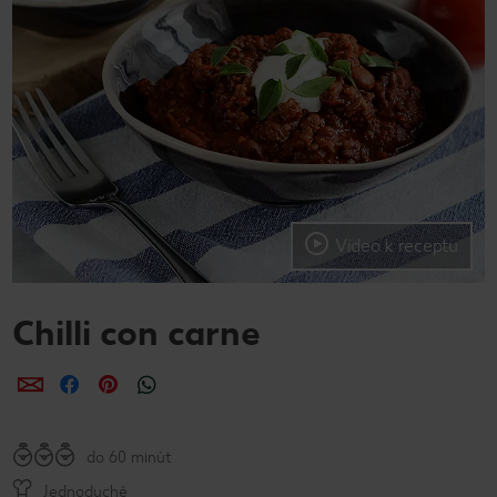
Video k receptu
Chilli con carne
Zdieľať
Zdieľať
Zdieľať
do 60 minút
Jednoduché