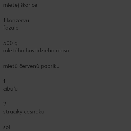
mletej škorice
1 konzervu
fazule
500 g
mletého hovädzieho mäsa
mletú červenú papriku
1
cibuľu
2
strúčiky cesnaku
soľ