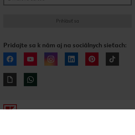
Prihlásiť sa
Pridajte sa k nám aj na sociálnych sieťach:
Facebook
YouTube
Instagram
LinkedIn
Pinterest
Tiktok
Giphy
WhatsApp
Tiráž
Ochrana osobných údajov
Alternatívne riešenie sporov