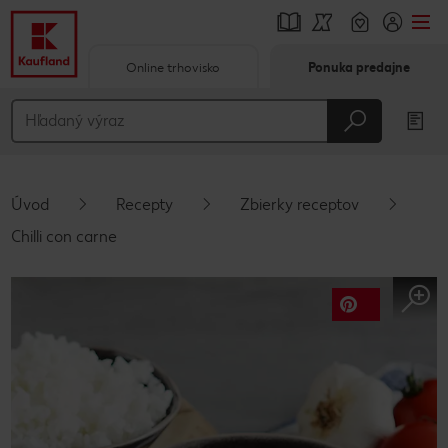
Online trhovisko
Ponuka predajne
Prejsť na
Hlavný obsah
Päta
Úvod
Recepty
Zbierky receptov
Vyskakovací bočný panel
Chilli con carne