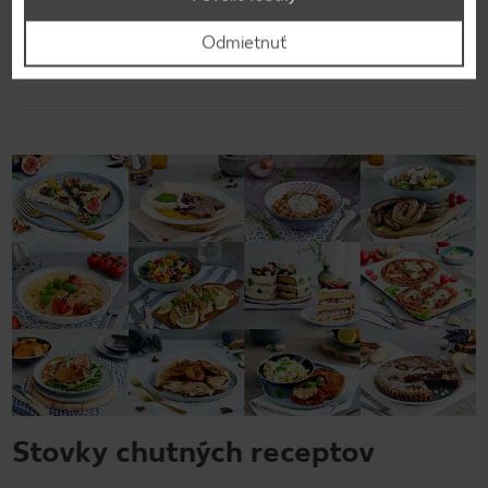
Odmietnuť
Späť na prehľad
Stovky chutných receptov