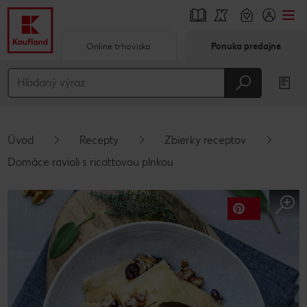
Online trhovisko
Ponuka predajne
Prejsť na
Hlavný obsah
Päta
Úvod
Recepty
Zbierky receptov
Vyskakovací bočný panel
Domáce ravioli s ricottovou plnkou