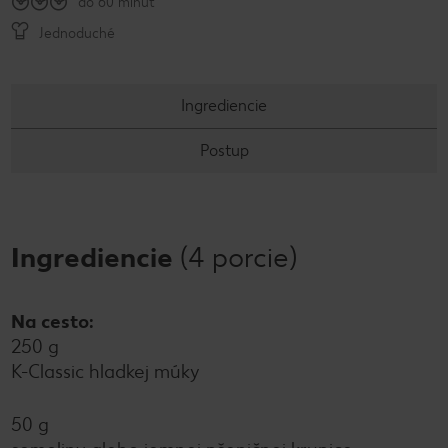
do 60 minút
Jednoduché
Ingrediencie
Postup
Ingrediencie
(4 porcie)
Na cesto:
250 g
K-Classic hladkej múky
50 g