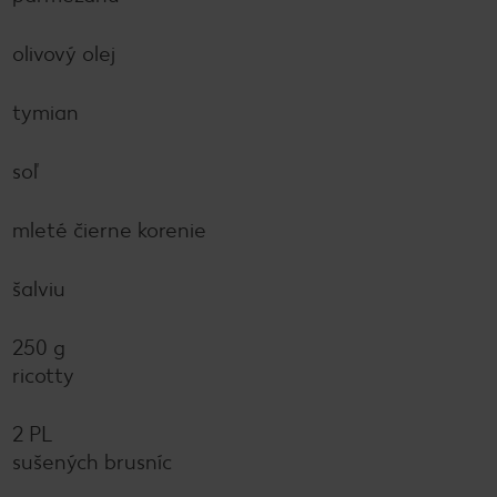
olivový olej
tymian
soľ
mleté čierne korenie
šalviu
250 g
ricotty
2 PL
sušených brusníc