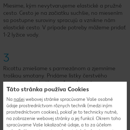
Miesime, kým nevytvarujeme elastické a pružné
cesto. Cesto je na začiatku suchšie, no miesením
sa postupne suroviny spracujú a vznikne nám
elastické cesto. V prípade potreby môžeme pridať
1-2 lyžice vody.
3
Ricottu zmiešame s parmezánom a zjemníme
troškou smotany. Pridáme lístky čerstvého
tymianu a dochutíme soľou a korením.
Táto stránka používa Cookies
Premiešame.
Na
našej
webovej stránke spracúvame Vaše osobné
údaje prostredníctvom rôznych techník (medzi iným
4
prostredníctvom cookies), pokiaľ je to technicky nutné,
na zobrazenie webovej stránky a jej funkcií. Okrem toho
Cesto vyvaľkáme na tenký pás so šírkou cca 10-15
spracúvame Vaše lokalizačné údaje, a to za účelom