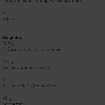
semoliny alebo jemnej pšeničnej krupice
3
vajcia
Na plnku:
200 g
K-Classic smotany na varenie
100 g
K-Classic údenej slaniny
2 PL
K-Classic vlašských orechov
60 g
parmezánu