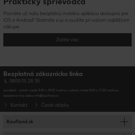
Praktický sprievodca
Poznáte už našu bezplatnú mobilnú aplikáciu dostupnú pre
iOS a Android? Stiahnite si ju a využite pri vašom najbližšom
nákupe.
Zistite viac
Bezplatná zákaznícka linka
0800/15 28 35
pondelok - piatok medzi 8:00 a 18:00 hodinou, sobota medzi 8:00 a 17:00 hodinou,
bezplatná linka alebo info@kaufland.sk
Kontakt
Časté otázky
Kaufland.sk