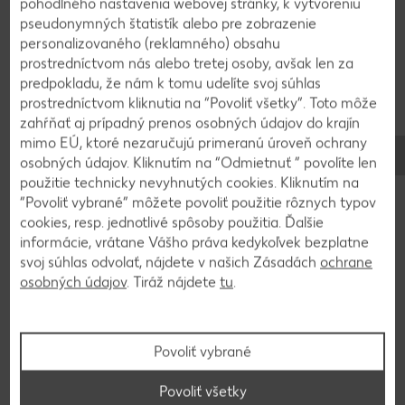
cm a s hrúbkou 2 mm. Približne 3 cm od seba
pohodlného nastavenia webovej stránky, k vytvoreniu
pseudonymných štatistík alebo pre zobrazenie
urobíme lyžicou kôpky plnky. Okraje cesta a
personalizovaného (reklamného) obsahu
miesto medzi plnkou potrieme vodou. Cesto
prostredníctvom nás alebo tretej osoby, avšak len za
preložíme, na okrajoch zatlačíme a nakrájame na
predpokladu, že nám k tomu udelíte svoj súhlas
štvorce.
prostredníctvom kliknutia na “Povoliť všetky”. Toto môže
zahŕňať aj prípadný prenos osobných údajov do krajín
mimo EÚ, ktoré nezaručujú primeranú úroveň ochrany
5
osobných údajov. Kliknutím na “Odmietnuť ” povolíte len
použitie technicky nevyhnutých cookies. Kliknutím na
Na olivovom oleji opečieme lístky šalvie. Šalvia
“Povoliť vybrané” môžete povoliť použitie rôznych typov
ochutí olej a na konci poslúži na servírovanie. Na
cookies, resp. jednotlivé spôsoby použitia. Ďalšie
ochutenom oleji potom opečieme na kocky
informácie, vrátane Vášho práva kedykoľvek bezplatne
svoj súhlas odvolať, nájdete v našich Zásadách
ochrane
nakrájanú slaninu. Pridáme hrsť nahrubo
osobných údajov
. Tiráž nájdete
tu
.
nasekaných orechov a sušené brusnice.
6
Povoliť vybrané
Povoliť všetky
Kým pripravujeme slaninu, dáme variť vodu na