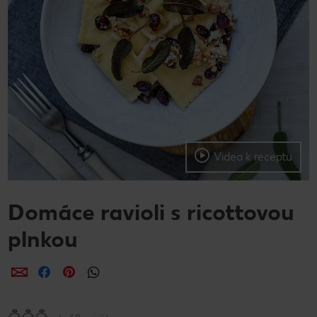
Video k receptu
Domáce ravioli s ricottovou
plnkou
Zdieľať
Zdieľať
Zdieľať