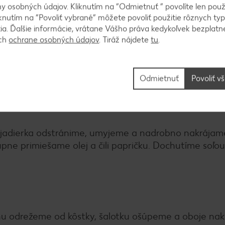
 osobných údajov. Kliknutím na “Odmietnuť ” povolíte len použ
knutím na “Povoliť vybrané” môžete povoliť použitie rôznych typ
tia. Ďalšie informácie, vrátane Vášho práva kedykoľvek bezplatne
 ošúpeme, nakrájame a opražíme na rozpálenom oleji
ách
ochrane osobných údajov
. Tiráž nájdete
tu
.
ž 10 minút. Za miešania pridáme paradajkový pretlak,
up rozotrieme cez sito, necháme variť ďalších 5 minú
Odmietnuť
Povoliť v
ke, jadierka odstránime, umyjeme a nadrobno nakrájam
pne primiešame olej a čili papričku. Dochutíme soľou
 odrežeme od kôstky, šalotku ošúpeme a oboje na