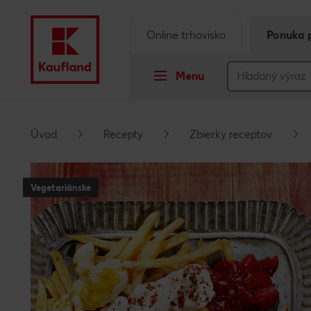
Online trhovisko
Ponuka 
Menu
Prejsť na
Úvod
Recepty
Zbierky receptov
Hlavný obsah
Vegetariánske
Päta
Vyskakovací bočný panel