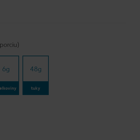
porciu)
6
g
48
g
elkoviny
tuky