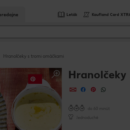
predajne
Leták
Kaufland Card XTR
Hranolčeky s tromi omáčkami
Hranolčeky
Zdieľať
Zdieľať
Zdieľať
do 60 minút
Jednoduché