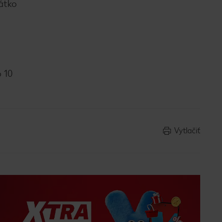
átko
 10
Vytlačiť