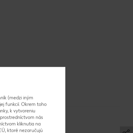
ník (medzi iným
jej funkcií. Okrem toho
nky, k vytvoreniu
 prostredníctvom nás
níctvom kliknutia na
EÚ, ktoré nezaručujú