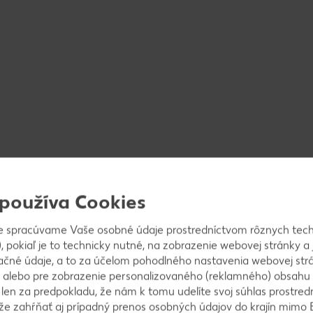
 používa Cookies
e spracúvame Vaše osobné údaje prostredníctvom rôznych tech
, pokiaľ je to technicky nutné, na zobrazenie webovej stránky a 
ačné údaje, a to za účelom pohodlného nastavenia webovej strá
 alebo pre zobrazenie personalizovaného (reklamného) obsahu
k len za predpokladu, že nám k tomu udelíte svoj súhlas prostred
ôže zahŕňať aj prípadný prenos osobných údajov do krajín mimo 