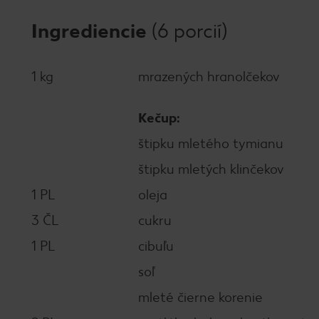
Ingrediencie
(6 porcií)
1 kg
mrazených hranolčekov
Kečup:
štipku mletého tymianu
štipku mletých klinčekov
1 PL
oleja
3 ČL
cukru
1 PL
cibuľu
soľ
mleté čierne korenie