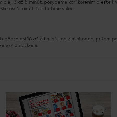
oleji 3 až 5 minút, posypeme karí korením a ešte kr
ešte asi 6 minút. Dochutíme soľou.
stupňoch asi 16 až 20 minút do zlatohneda, pritom po
vame s omáčkami.