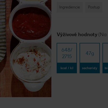
Ingrediencie
Postup
Výživové hodnoty
(Na 
648/​
47
g
2715
kcal / kJ
sacharidy
bi