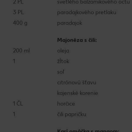
2 PL
svetlého balzamikového octu
3 PL
paradajkového pretlaku
400 g
paradajok
Majonéza s čili:
200 ml
oleja
1
žĺtok
soľ
citrónovú šťavu
kajenské korenie
1 ČL
horčice
1
čili papričku
Karí omáčka s mangom: