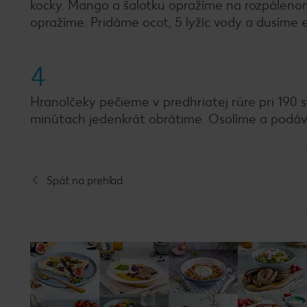
kocky. Mango a šalotku opražíme na rozpálenom 
opražíme. Pridáme ocot, 5 lyžíc vody a dusíme 
4
Hranolčeky pečieme v predhriatej rúre pri 190 
minútach jedenkrát obrátime. Osolíme a podá
Späť na prehľad