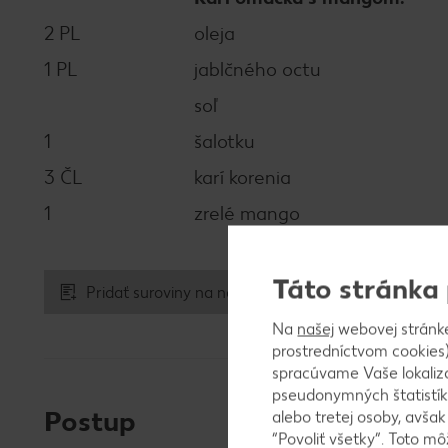
2 PL
oleja
1 PL
jablčného octu
soľ
1
šalotku
3 ČL
karí korenia
1
zrelé mango
Táto stránka
Pridať suroviny na nákupný zoznam
Na
našej
webovej stránk
prostredníctvom cookies)
spracúvame Vaše lokaliz
pseudonymných štatistík
Postup
alebo tretej osoby, avša
“Povoliť všetky”. Toto m