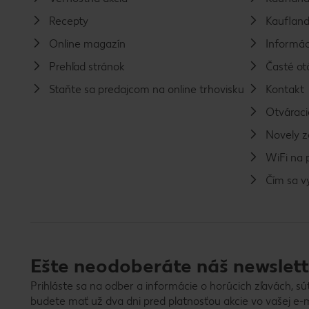
Recepty
Kaufland
Online magazín
Informác
Prehľad stránok
Časté ot
Staňte sa predajcom na online trhovisku
Kontakt
Otváraci
Novely 
WiFi na 
Čím sa 
Ešte neodoberáte náš newslett
Prihláste sa na odber a informácie o horúcich zľavách, sú
budete mať už dva dni pred platnosťou akcie vo vašej e-m