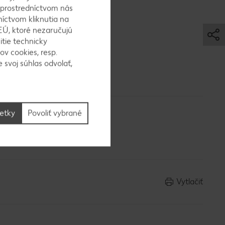
hé
 prostredníctvom nás
e ho na
níctvom kliknutia na
ekrojíme,
EÚ, ktoré nezaručujú
itie technicky
om koláč
ov cookies, resp.
e obalíme
 svoj súhlas odvolať,
šetky
Povoliť vybrané
Vytlačiť