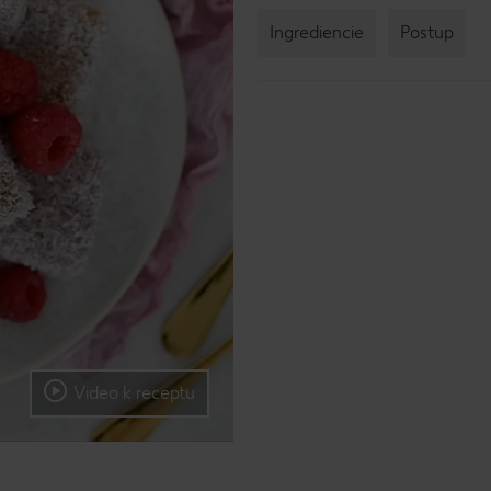
Ingrediencie
Postup
Video k receptu