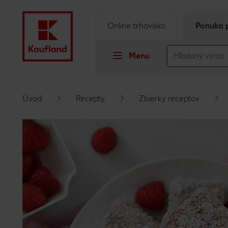
Online trhovisko
Ponuka 
Menu
Prejsť na
Úvod
Recepty
Zbierky receptov
Hlavný obsah
Päta
Vyskakovací bočný panel