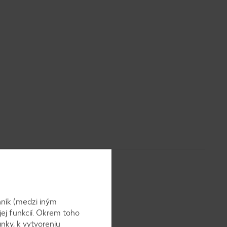
ník (medzi iným
jej funkcií. Okrem toho
nky, k vytvoreniu