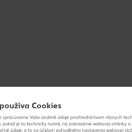
 používa Cookies
e spracúvame Vaše osobné údaje prostredníctvom rôznych tech
, pokiaľ je to technicky nutné, na zobrazenie webovej stránky a 
ačné údaje, a to za účelom pohodlného nastavenia webovej strá