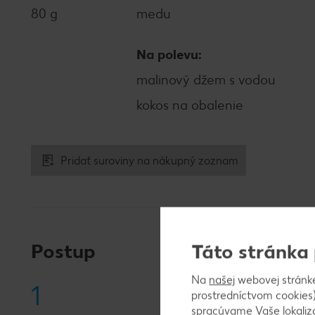
80 g
medu
Na polevu:
malinový džem s vodou
kokos na obalenie
Pridať suroviny na nákupný zoznam
Postup
Táto stránka
Na
našej
webovej stránk
1
prostredníctvom cookies)
spracúvame Vaše lokaliz