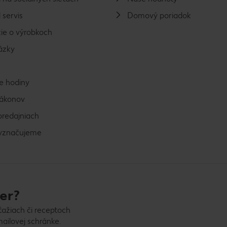
 servis
Domový poriadok
ie o výrobkoch
ázky
e hodiny
zákonov
predajniach
vyznačujeme
er?
ťažiach či receptoch
ailovej schránke.