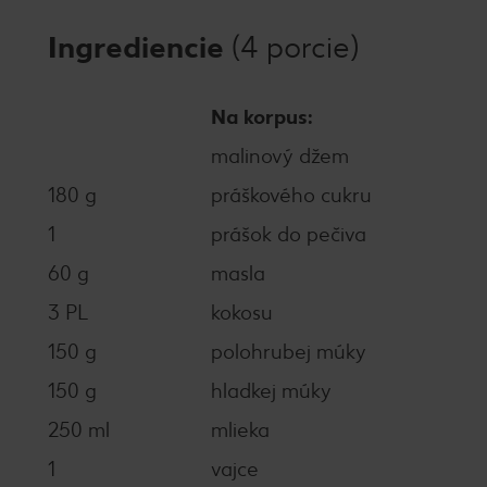
Ingrediencie
(4 porcie)
Na korpus:
malinový džem
180 g
práškového cukru
1
prášok do pečiva
60 g
masla
3 PL
kokosu
150 g
polohrubej múky
150 g
hladkej múky
250 ml
mlieka
1
vajce