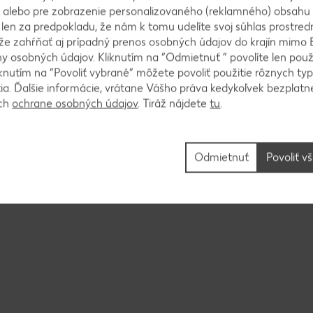
né maslo, med, vajíčko a mlieko. Potom pridáme suc
 alebo pre zobrazenie personalizovaného (reklamného) obsahu
 do pečiva, cukor a kokos. Vymiešame cesto, vylejem
k len za predpokladu, že nám k tomu udelíte svoj súhlas prostred
 - 30 minút. Cesto necháme vychladnúť, a potom ho pr
ôže zahŕňať aj prípadný prenos osobných údajov do krajín mimo 
 osobných údajov. Kliknutím na “Odmietnuť ” povolíte len použ
odín odstáť, aby sa obe polovice opäť zlepili. Pot
knutím na “Povoliť vybrané” môžete povoliť použitie rôznych typ
nový džem s vodou, kocky rýchlo namočíme a následn
tia. Ďalšie informácie, vrátane Vášho práva kedykoľvek bezplatne
ách
ochrane osobných údajov
. Tiráž nájdete
tu
.
Odmietnuť
Povoliť v