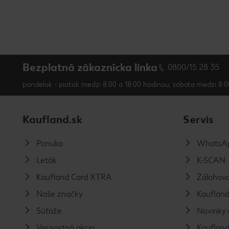
Bezplatná zákaznícka linka
0800/15 28 35
pondelok - piatok medzi 8:00 a 18:00 hodinou, sobota medzi 8:0
Kaufland.sk
Servis
Ponuka
WhatsAp
Leták
K-SCAN
Kaufland Card XTRA
Zálohova
Naše značky
Kaufland
Súťaže
Novinky 
Vernostná akcia
Kaufland