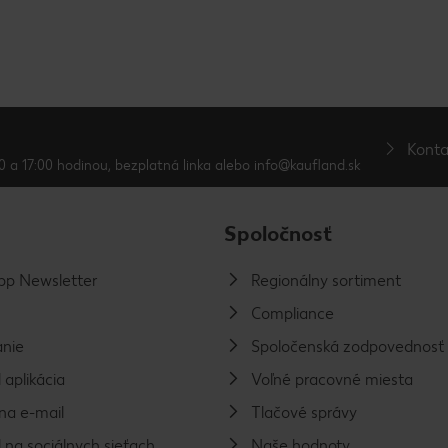
Konta
0 a 17:00 hodinou, bezplatná linka alebo info@kaufland.sk
Spoločnosť
p Newsletter
Regionálny sortiment
Compliance
nie
Spoločenská zodpovednosť
 aplikácia
Voľné pracovné miesta
na e-mail
Tlačové správy
 na sociálnych sieťach
Naše hodnoty