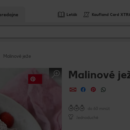
predajne
Leták
Kaufland Card XTR
Malinové ježe
Malinové je
Zdieľať
Zdieľať
Zdieľať
do 60 minút
Jednoduché