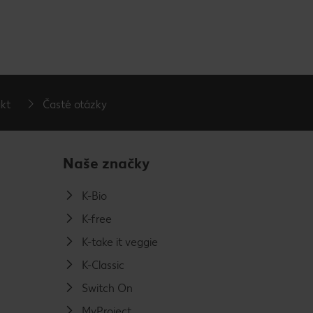
kt
Časté otázky
Naše značky
K-Bio
K-free
K-take it veggie
K-Classic
Switch On
MyProject