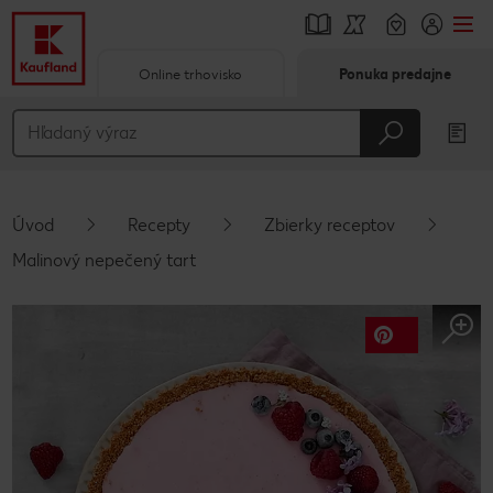
Online trhovisko
Ponuka predajne
Prejsť na
Hlavný obsah
Päta
Úvod
Recepty
Zbierky receptov
Vyskakovací bočný panel
Malinový nepečený tart