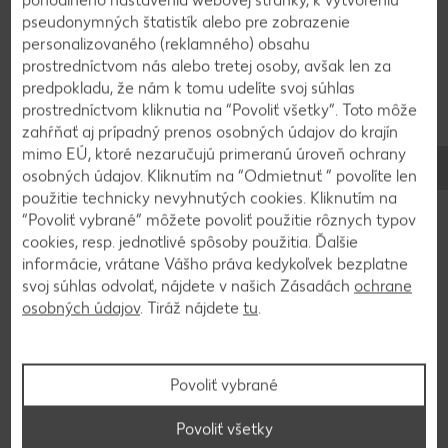
krémový syr, cukor a vanilku. Vyšľaháme dotuha a
pseudonymných štatistík alebo pre zobrazenie
po častiach pridáme malinovú plnku. Ak
personalizovaného (reklamného) obsahu
vyšľahaná smotana trochu zredne, nič sa nedeje,
prostredníctvom nás alebo tretej osoby, avšak len za
koláč v chladničke vďaka želatíne stuhne.
predpokladu, že nám k tomu udelíte svoj súhlas
prostredníctvom kliknutia na “Povoliť všetky”. Toto môže
zahŕňať aj prípadný prenos osobných údajov do krajín
4
mimo EÚ, ktoré nezaručujú primeranú úroveň ochrany
osobných údajov. Kliknutím na “Odmietnuť ” povolíte len
Pripravenú plnku vylejeme na korpus a dáme do
použitie technicky nevyhnutých cookies. Kliknutím na
chladu aspoň na 5 hodín, ideálne však na noc.
“Povoliť vybrané” môžete povoliť použitie rôznych typov
cookies, resp. jednotlivé spôsoby použitia. Ďalšie
Pred servírovaním dozdobíme čerstvým ovocím.
informácie, vrátane Vášho práva kedykoľvek bezplatne
svoj súhlas odvolať, nájdete v našich Zásadách
ochrane
osobných údajov
. Tiráž nájdete
tu
.
Video k receptu
Povoliť vybrané
Povoliť všetky