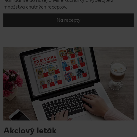
Nahliadnite do našej on-line kuchárky a vyberajte z
množstva chutných receptov.
Na recepty
Akciový leták