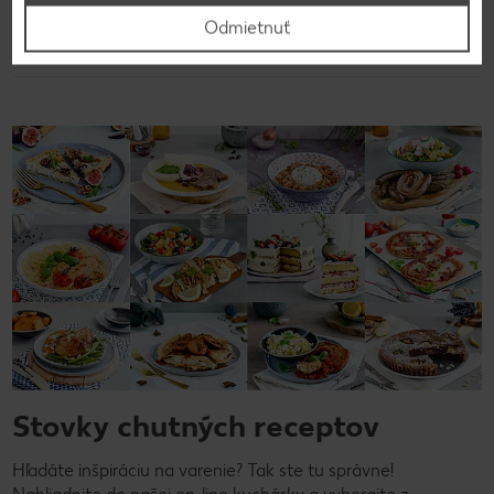
Späť na prehľad
Odmietnuť
Stovky chutných receptov
Hľadáte inšpiráciu na varenie? Tak ste tu správne!