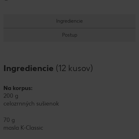
Ingrediencie
Postup
Ingrediencie
(12 kusov)
Na korpus:
200 g
celozrnných sušienok
70 g
masla K-Classic