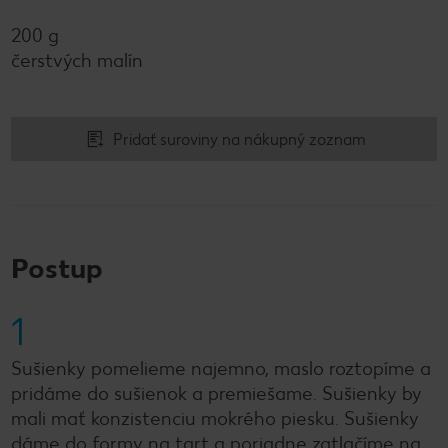
200 g
čerstvých malín
Pridať suroviny na nákupný zoznam
Postup
1
Sušienky pomelieme najemno, maslo roztopíme a
pridáme do sušienok a premiešame. Sušienky by
mali mať konzistenciu mokrého piesku. Sušienky
dáme do formy na tart a poriadne zatlačíme na