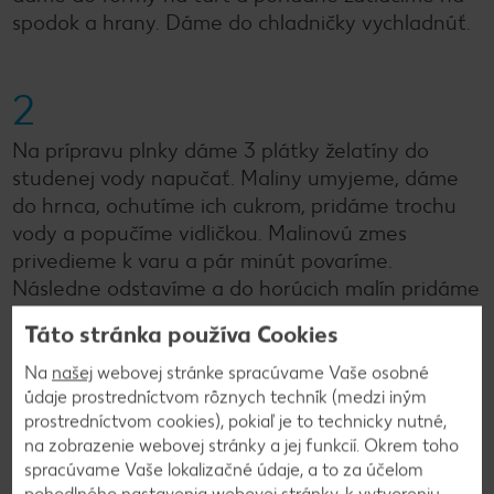
spodok a hrany. Dáme do chladničky vychladnúť.
2
Na prípravu plnky dáme 3 plátky želatíny do
studenej vody napučať. Maliny umyjeme, dáme
do hrnca, ochutíme ich cukrom, pridáme trochu
vody a popučíme vidličkou. Malinovú zmes
privedieme k varu a pár minút povaríme.
Následne odstavíme a do horúcich malín pridáme
želatínu a premiešame. Necháme trochu
Táto stránka používa Cookies
vychladnúť.
Na
našej
webovej stránke spracúvame Vaše osobné
údaje prostredníctvom rôznych techník (medzi iným
3
prostredníctvom cookies), pokiaľ je to technicky nutné,
na zobrazenie webovej stránky a jej funkcií. Okrem toho
Do veľkej misky dáme smotanu na šľahanie,
spracúvame Vaše lokalizačné údaje, a to za účelom
pohodlného nastavenia webovej stránky, k vytvoreniu