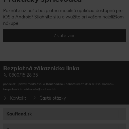
Poznáte už našu bezplatnú mobilnú aplikáciu dostupnú pre
iOS a Android? Stiahnite si ju a využite pri vašom najbližšom
nákupe.
Zistite viac
Bezplatná zákaznícka linka
0800/15 28 35
pondelok - piatok medzi 8:00 a 18:00 hodinou, sobota medzi 8:00 a 17:00 hodinou,
bezplatná linka alebo info@kaufland.sk
Kontakt
Časté otázky
Kaufland.sk