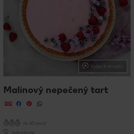
Video k receptu
Malinový nepečený tart
Zdieľať
Zdieľať
Zdieľať
do 60 minút
Jednoduché