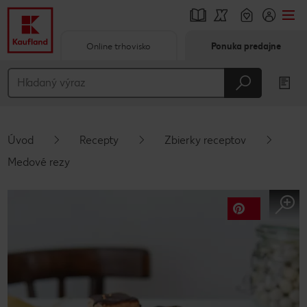
Online trhovisko
Ponuka predajne
Prejsť na
Hlavný obsah
Päta
Úvod
Recepty
Zbierky receptov
Vyskakovací bočný panel
Medové rezy