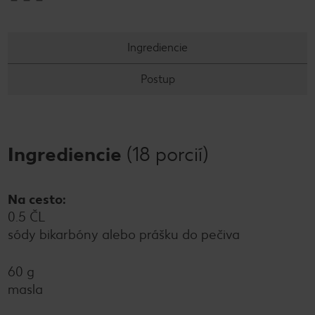
Ingrediencie
Postup
Ingrediencie
(18 porcií)
Na cesto:
0.5 ČL
sódy bikarbóny alebo prášku do pečiva
60 g
masla