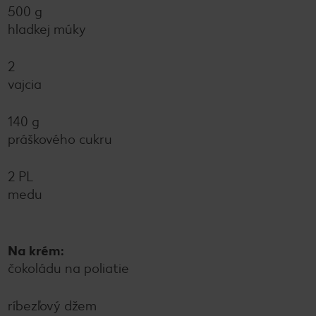
500 g
hladkej múky
2
vajcia
140 g
práškového cukru
2 PL
medu
Na krém:
čokoládu na poliatie
ríbezľový džem