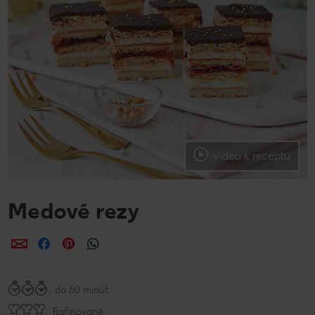
Video k receptu
Medové rezy
Zdieľať
Zdieľať
Zdieľať
do 60 minút
Rafinované