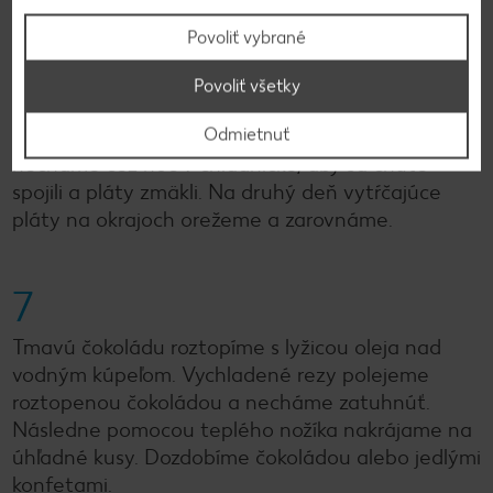
hodinu do chladničky.
Povoliť vybrané
6
Povoliť všetky
Odmietnuť
Po hodine, keď krém zatuhne, pláty zaťažíme a
necháme cez noc v chladničke, aby sa chute
spojili a pláty zmäkli. Na druhý deň vytŕčajúce
pláty na okrajoch orežeme a zarovnáme.
7
Tmavú čokoládu roztopíme s lyžicou oleja nad
vodným kúpeľom. Vychladené rezy polejeme
roztopenou čokoládou a necháme zatuhnúť.
Následne pomocou teplého nožíka nakrájame na
úhľadné kusy. Dozdobíme čokoládou alebo jedlými
konfetami.