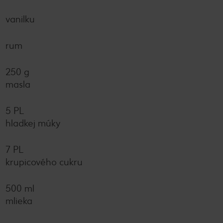
vanilku
rum
250 g
masla
5 PL
hladkej múky
7 PL
krupicového cukru
500 ml
mlieka