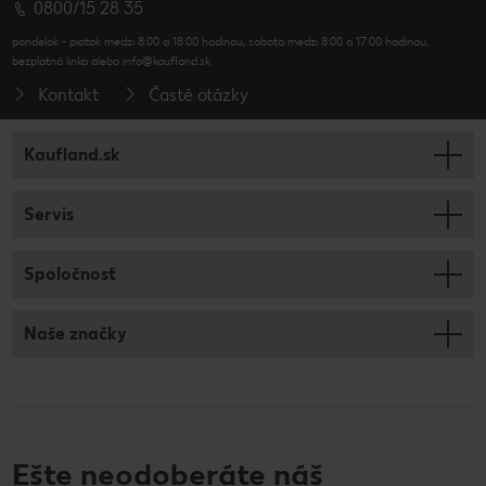
0800/15 28 35
pondelok - piatok medzi 8:00 a 18:00 hodinou, sobota medzi 8:00 a 17:00 hodinou,
bezplatná linka alebo info@kaufland.sk
Kontakt
Časté otázky
Kaufland.sk
Servis
Spoločnosť
Naše značky
Ešte neodoberáte náš