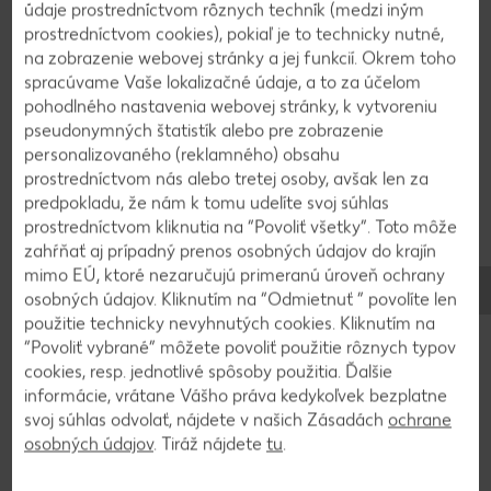
údaje prostredníctvom rôznych techník (medzi iným
puding chladne, z chladničky vyberieme maslo a
prostredníctvom cookies), pokiaľ je to technicky nutné,
taktiež ho necháme zohriať na izbovú teplotu.
na zobrazenie webovej stránky a jej funkcií. Okrem toho
spracúvame Vaše lokalizačné údaje, a to za účelom
pohodlného nastavenia webovej stránky, k vytvoreniu
4
pseudonymných štatistík alebo pre zobrazenie
personalizovaného (reklamného) obsahu
prostredníctvom nás alebo tretej osoby, avšak len za
Zmäknuté maslo nakrájame na kocky a po
predpokladu, že nám k tomu udelíte svoj súhlas
tretinách ho zamixujeme do pudingu, až kým nám
prostredníctvom kliknutia na “Povoliť všetky”. Toto môže
nevznikne hladký krém. Krém dochutíme rumom.
zahŕňať aj prípadný prenos osobných údajov do krajín
mimo EÚ, ktoré nezaručujú primeranú úroveň ochrany
osobných údajov. Kliknutím na “Odmietnuť ” povolíte len
5
použitie technicky nevyhnutých cookies. Kliknutím na
“Povoliť vybrané” môžete povoliť použitie rôznych typov
Spodný plát potrieme rumom a vrstvou krému.
cookies, resp. jednotlivé spôsoby použitia. Ďalšie
Položíme naň druhý plát, ktorý potrieme
informácie, vrátane Vášho práva kedykoľvek bezplatne
pomerne veľkou vrstvou džemu. Na džem uložíme
svoj súhlas odvolať, nájdete v našich Zásadách
ochrane
tretí plát, ktorý opäť potrieme rumom a krémom.
osobných údajov
. Tiráž nájdete
tu
.
Na záver dáme posledný plát. Rezy dáme na