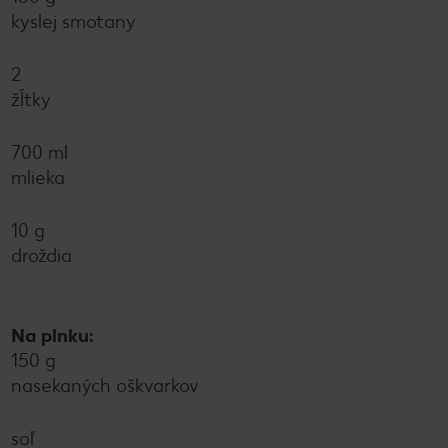
kyslej smotany
2
žĺtky
700 ml
mlieka
10 g
droždia
Na plnku:
150 g
nasekaných oškvarkov
soľ