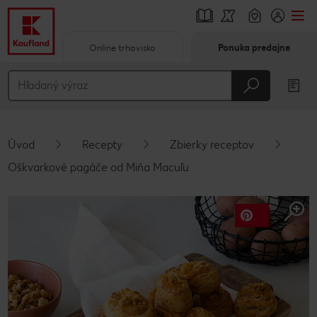
Online trhovisko
Ponuka predajne
Prejsť na
Hlavný obsah
Päta
Úvod
Recepty
Zbierky receptov
Vyskakovací bočný panel
Oškvarkové pagáče od Miňa Macuľu