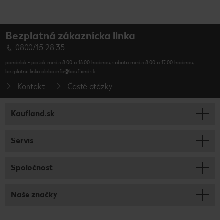
Bezplatná zákaznícka linka
0800/15 28 35
pondelok - piatok medzi 8:00 a 18:00 hodinou, sobota medzi 8:00 a 17:00 hodinou,
bezplatná linka alebo info@kaufland.sk
Kontakt
Časté otázky
Kaufland.sk
Servis
Spoločnosť
Naše značky