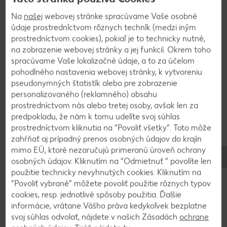
Na
našej
webovej stránke spracúvame Vaše osobné
údaje prostredníctvom rôznych techník (medzi iným
2
prostredníctvom cookies), pokiaľ je to technicky nutné,
na zobrazenie webovej stránky a jej funkcií. Okrem toho
Pripravené cesto zabaľte do fólie a pri izbovej
spracúvame Vaše lokalizačné údaje, a to za účelom
teplote nechajte kysnúť asi hodinu. Môžete
pohodlného nastavenia webovej stránky, k vytvoreniu
využiť aj pomalé kysnutie v chladničke, do ktorej
pseudonymných štatistík alebo pre zobrazenie
personalizovaného (reklamného) obsahu
ho odložíte na 6-8 hodín.
prostredníctvom nás alebo tretej osoby, avšak len za
predpokladu, že nám k tomu udelíte svoj súhlas
prostredníctvom kliknutia na “Povoliť všetky”. Toto môže
3
zahŕňať aj prípadný prenos osobných údajov do krajín
mimo EÚ, ktoré nezaručujú primeranú úroveň ochrany
Pripravte si plnku: Uvarené nastrúhané zemiaky
osobných údajov. Kliknutím na “Odmietnuť ” povolíte len
zmiešajte s mletými a nasekanými oškvarkami,
použitie technicky nevyhnutých cookies. Kliknutím na
masťou a dochuťte soľou a korením.
“Povoliť vybrané” môžete povoliť použitie rôznych typov
cookies, resp. jednotlivé spôsoby použitia. Ďalšie
informácie, vrátane Vášho práva kedykoľvek bezplatne
4
svoj súhlas odvolať, nájdete v našich Zásadách
ochrane