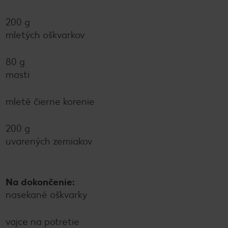
200 g
mletých oškvarkov
80 g
masti
mleté čierne korenie
200 g
uvarených zemiakov
Na dokončenie:
nasekané oškvarky
vajce na potretie