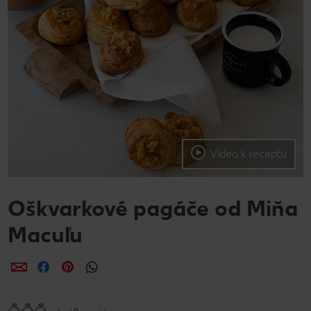
Video k receptu
Oškvarkové pagáče od Miňa
Macuľu
Zdieľať
Zdieľať
Zdieľať