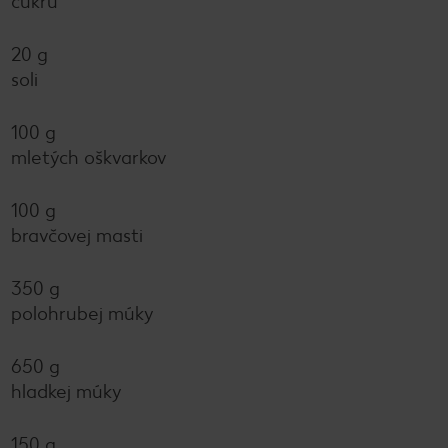
cukru
20 g
soli
100 g
mletých oškvarkov
100 g
bravčovej masti
350 g
polohrubej múky
650 g
hladkej múky
150 g