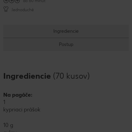
do 60 minút
Jednoduché
Ingrediencie
Postup
Ingrediencie
(70 kusov)
Na pagáče:
1
kypriaci prášok
10 g