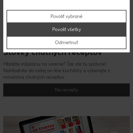
Povoliť vybrané
Povoliť všetky
Odmietnuť
Stovky chutných receptov
Hľadáte inšpiráciu na varenie? Tak ste tu správne!
Nahliadnite do našej on-line kuchárky a vyberajte z
množstva chutných receptov.
Na recepty