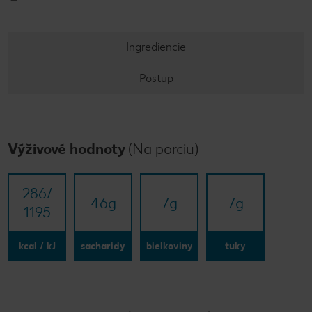
Ingrediencie
Postup
Výživové hodnoty
(Na porciu)
286/​
46
g
7
g
7
g
1195
kcal / kJ
sacharidy
bielkoviny
tuky