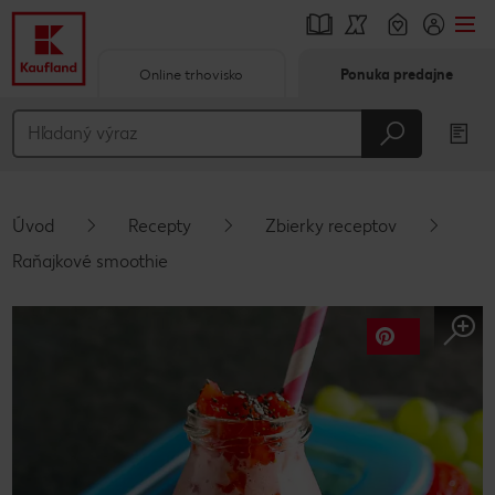
Online trhovisko
Ponuka predajne
Prejsť na
Hlavný obsah
Päta
Úvod
Recepty
Zbierky receptov
Vyskakovací bočný panel
Raňajkové smoothie