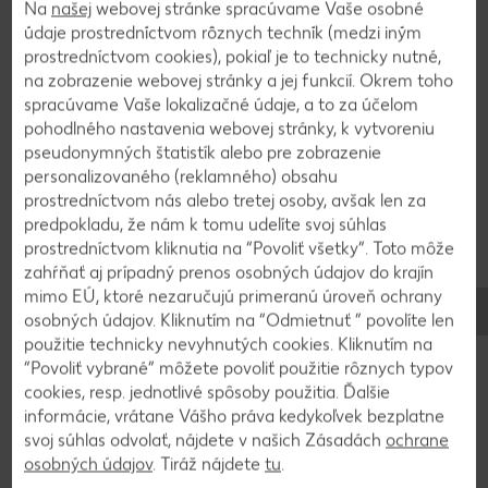
pridáme ovsené vločky, mandľovú kašu, med,
Na
našej
webovej stránke spracúvame Vaše osobné
sójový nápoj, ľad a rozmixujeme.
údaje prostredníctvom rôznych techník (medzi iným
prostredníctvom cookies), pokiaľ je to technicky nutné,
na zobrazenie webovej stránky a jej funkcií. Okrem toho
spracúvame Vaše lokalizačné údaje, a to za účelom
2
pohodlného nastavenia webovej stránky, k vytvoreniu
pseudonymných štatistík alebo pre zobrazenie
Naplníme do 2 pohárov, ozdobíme Chia
personalizovaného (reklamného) obsahu
semienkami a nakrájanými jahodami.
prostredníctvom nás alebo tretej osoby, avšak len za
predpokladu, že nám k tomu udelíte svoj súhlas
prostredníctvom kliknutia na “Povoliť všetky”. Toto môže
zahŕňať aj prípadný prenos osobných údajov do krajín
Späť na prehľad
mimo EÚ, ktoré nezaručujú primeranú úroveň ochrany
osobných údajov. Kliknutím na “Odmietnuť ” povolíte len
použitie technicky nevyhnutých cookies. Kliknutím na
“Povoliť vybrané” môžete povoliť použitie rôznych typov
cookies, resp. jednotlivé spôsoby použitia. Ďalšie
informácie, vrátane Vášho práva kedykoľvek bezplatne
svoj súhlas odvolať, nájdete v našich Zásadách
ochrane
osobných údajov
. Tiráž nájdete
tu
.