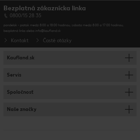
Bezplatná zákaznícka linka
0800/15 28 35
pondelok - piatok medzi 8:00 a 18:00 hodinou, sobota medzi 8:00 a 17:00 hodinou,
bezplatná linka alebo info@kaufland.sk
Kontakt
Časté otázky
Kaufland.sk
Servis
Spoločnosť
Naše značky