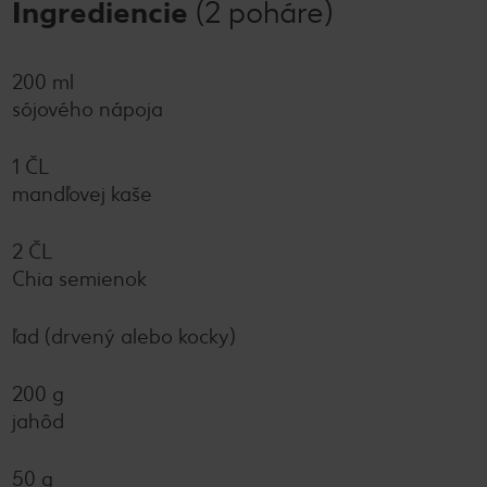
Ingrediencie
(2 poháre)
200 ml
sójového nápoja
1 ČL
mandľovej kaše
2 ČL
Chia semienok
ľad (drvený alebo kocky)
200 g
jahôd
50 g