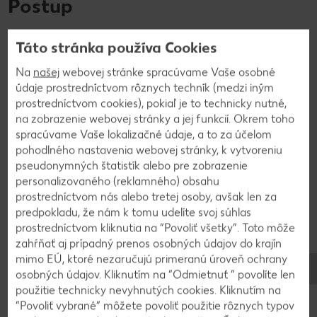
Postup
1
Táto stránka používa Cookies
Na
našej
webovej stránke spracúvame Vaše osobné
Ovsené vločky zalejeme mliekom a necháme
údaje prostredníctvom rôznych techník (medzi iným
napučať. Zeleninu očistíme a nakrájame. Zeleninu
prostredníctvom cookies), pokiaľ je to technicky nutné,
a napučané ovsené vločky rozmixujeme v
na zobrazenie webovej stránky a jej funkcií. Okrem toho
kuchynskom robote. Preložíme do misky a
spracúvame Vaše lokalizačné údaje, a to za účelom
pridáme vajíčko, strúhanku podľa potreby,
pohodlného nastavenia webovej stránky, k vytvoreniu
dochutíme najemno nasekanou bazalkou, soľou,
pseudonymných štatistík alebo pre zobrazenie
personalizovaného (reklamného) obsahu
korením, sušeným cesnakom a rascou.
prostredníctvom nás alebo tretej osoby, avšak len za
Vytvarujeme placky, ktoré obalíme v strúhanke a
predpokladu, že nám k tomu udelíte svoj súhlas
opečieme z oboch strán na oleji, prípadne
prostredníctvom kliknutia na “Povoliť všetky”. Toto môže
upečieme v rúre. Podávame so zemiakovou kašou
zahŕňať aj prípadný prenos osobných údajov do krajín
alebo zeleninovým šalátom.
mimo EÚ, ktoré nezaručujú primeranú úroveň ochrany
osobných údajov. Kliknutím na “Odmietnuť ” povolíte len
použitie technicky nevyhnutých cookies. Kliknutím na
“Povoliť vybrané” môžete povoliť použitie rôznych typov