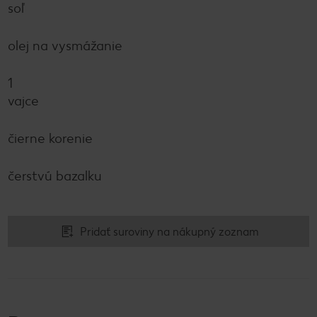
soľ
olej na vysmážanie
1
vajce
čierne korenie
čerstvú bazalku
Pridať suroviny na nákupný zoznam