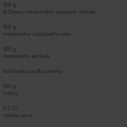
100 g
K-Classic celozrnných ovsených vločiek
100 g
mrazeného ružičkového kelu
100 g
mrazeného karfiolu
strúhanku podľa potreby
100 g
mrkvy
0.5 ČL
mletej rasce