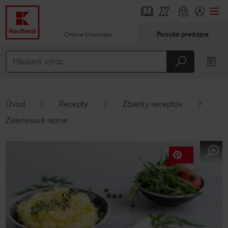
Online trhovisko
Ponuka predajne
Prejsť na
Hlavný obsah
Päta
Úvod
Recepty
Zbierky receptov
Vyskakovací bočný panel
Zeleninové rezne