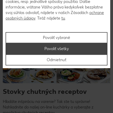
Späť na prehľad
cookies, resp. jednotlivé spôsoby použitia. Ďalšie
informácie, vrátane Vášho práva kedykoľvek bezplatne
svoj súhlas odvolať, nájdete v našich Zásadách
ochrane
osobných údajov
. Tiráž nájdete
tu
.
Povoliť vybrané
Povoliť všetky
Odmietnuť
Stovky chutných receptov
Hľadáte inšpiráciu na varenie? Tak ste tu správne!
Nahliadnite do našej on-line kuchárky a vyberajte z
množstva chutných receptov.