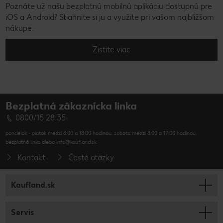
Poznáte už našu bezplatnú mobilnú aplikáciu dostupnú pre
iOS a Android? Stiahnite si ju a využite pri vašom najbližšom
nákupe.
Zistite viac
Bezplatná zákaznícka linka
0800/15 28 35
pondelok - piatok medzi 8:00 a 18:00 hodinou, sobota medzi 8:00 a 17:00 hodinou,
bezplatná linka alebo info@kaufland.sk
Kontakt
Časté otázky
Kaufland.sk
Servis