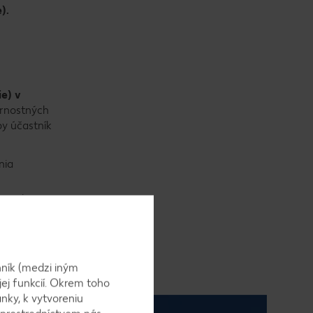
).
e) v
ernostných
by účastník
nia
kavania
Card e-
ník (medzi iným
jej funkcií. Okrem toho
nky, k vytvoreniu