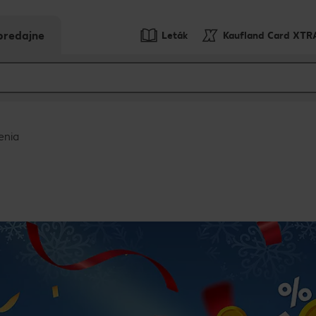
predajne
Leták
Kaufland Card XTR
enia