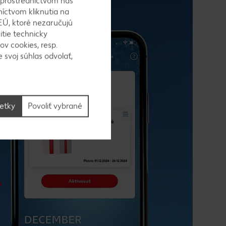
 prostredníctvom nás
níctvom kliknutia na
EÚ, ktoré nezaručujú
itie technicky
ov cookies, resp.
 svoj súhlas odvolať,
šetky
Povoliť vybrané