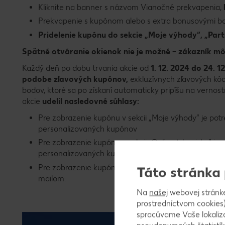
Kliknite na banner s názvom Vianočné prekvapenia,
Prekvapenie s kupónom alebo s extra bonusovými bodm
Pridelenie kupónu do sekcie „Moje výhody“, „Part
Spätné otváranie okienok nie je možné – zákazník mô
Každý deň po dobu trvania akcie od
1. 12. 2024 do 24. 1
podobe zľavových kupónov,
exkluzívnych zľavových kó
bodov, ktoré sa po získaní automaticky pripíšu na vernost
akcie
udelil nasledovné súhlasy:
Pre zobrazenie kupónu v sekcii „Moje výhody“ je pot
personalizovaných kupónov
Pre zobrazenie kupónu v sekcii „Online trhovisko“ je
personalizovaných kupónov na online trhovisku.
Pre zobrazenie kupónu v sekcii „Partneri“ je potrebn
Táto stránka
mailom.
Na
našej
webovej stránk
prostredníctvom cookies)
spracúvame Vaše lokaliz