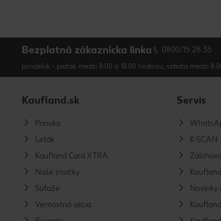
Bezplatná zákaznícka linka
0800/15 28 35
pondelok - piatok medzi 8:00 a 18:00 hodinou, sobota medzi 8:0
Kaufland.sk
Servis
Ponuka
WhatsAp
Leták
K-SCAN
Kaufland Card XTRA
Zálohova
Naše značky
Kaufland
Súťaže
Novinky 
Vernostná akcia
Kaufland
Recepty
Kaufland