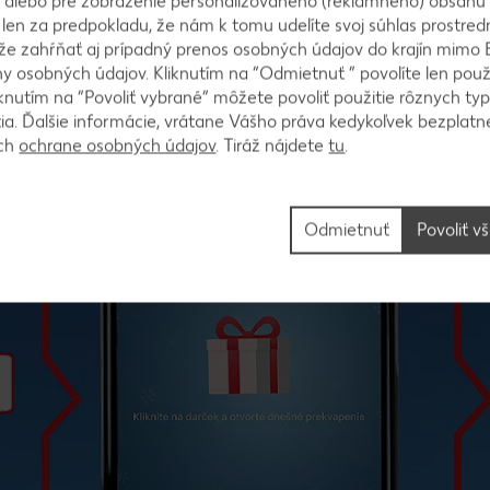
 alebo pre zobrazenie personalizovaného (reklamného) obsahu
k len za predpokladu, že nám k tomu udelíte svoj súhlas prostred
ôže zahŕňať aj prípadný prenos osobných údajov do krajín mimo 
 osobných údajov. Kliknutím na “Odmietnuť ” povolíte len použ
knutím na “Povoliť vybrané” môžete povoliť použitie rôznych typ
tia. Ďalšie informácie, vrátane Vášho práva kedykoľvek bezplatne
ách
ochrane osobných údajov
. Tiráž nájdete
tu
.
Odmietnuť
Povoliť v