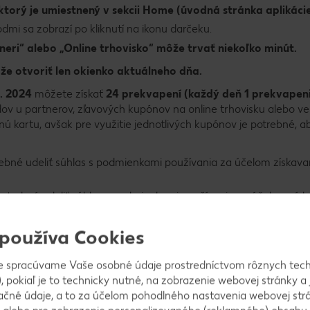
ktorý je umiestnený v sekcii Home (úvodná stránka aplikácie
i sa zobrazí po kliknutí na ikonu darčeku.
neri“ alebo „Online trhovisko“ môže trvať niekoľko minút.
že otvoriť len okienko aktuálneho dňa.
2. 2024
môžete získať
24 prekvapení (každý deň 1 prekvapeni
dov u partnerov, zľavových kupónov na online trhovisku alebo v
nú kartu, avšak pre využitie jednotlivých kupónov je potrebné, a
rebné udeliť súhlas s podmienkami používania za účelom získava
 potrebné udeliť súhlas s podmienkami používania za účelom zís
é udeliť vo svojom profile súhlas so zasielaním ponuky Kaufland 
 používa Cookies
e spracúvame Vaše osobné údaje prostredníctvom rôznych tech
, pokiaľ je to technicky nutné, na zobrazenie webovej stránky a 
ačné údaje, a to za účelom pohodlného nastavenia webovej strá