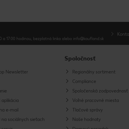
Konta
0 a 17:00 hodinou, bezplatná linka alebo info@kaufland.sk
Spoločnosť
p Newsletter
Regionálny sortiment
Compliance
nie
Spoločenská zodpovednosť
 aplikácia
Voľné pracovné miesta
na e-mail
Tlačové správy
 na sociálnych sieťach
Naše hodnoty
 servis
Domový poriadok