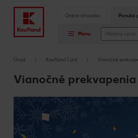
Online trhovisko
Ponuka 
Menu
Prejsť na
Úvod
Kaufland Card
Vianočné prekvap
Hlavný obsah
Vianočné prekvapenia
Päta
Vyskakovací bočný panel