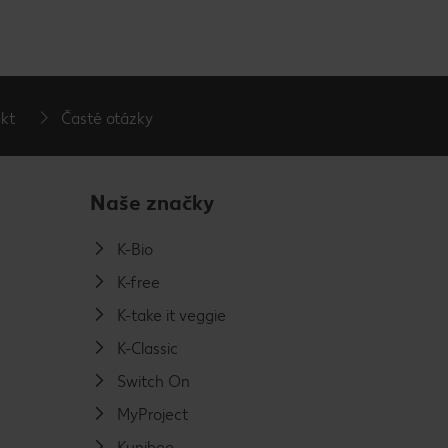
kt
Časté otázky
Naše značky
K-Bio
K-free
K-take it veggie
K-Classic
Switch On
MyProject
Kuniboo