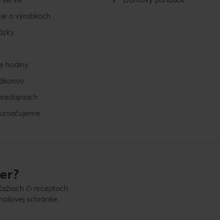
ie o výrobkoch
ázky
e hodiny
zákonov
predajniach
vyznačujeme
er?
ťažiach či receptoch
ailovej schránke.