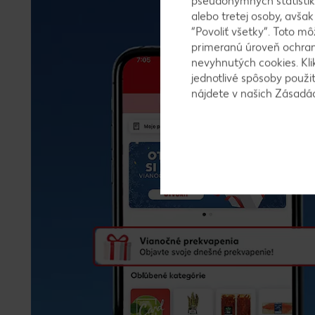
pseudonymných štatistík
alebo tretej osoby, avša
“Povoliť všetky”. Toto m
primeranú úroveň ochrany
nevyhnutých cookies. Kli
jednotlivé spôsoby použi
nájdete v našich Zásad