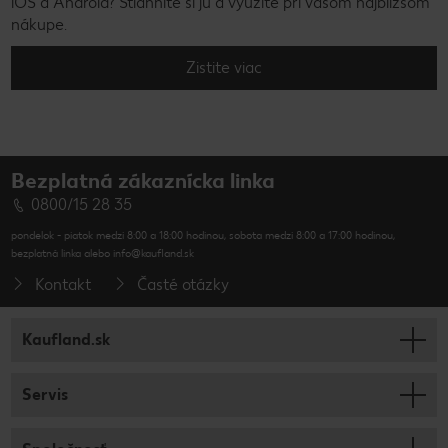
iOS a Android? Stiahnite si ju a využite pri vašom najbližšom
nákupe.
Zistite viac
Bezplatná zákaznícka linka
0800/15 28 35
pondelok - piatok medzi 8:00 a 18:00 hodinou, sobota medzi 8:00 a 17:00 hodinou,
bezplatná linka alebo info@kaufland.sk
Kontakt
Časté otázky
Kaufland.sk
Servis