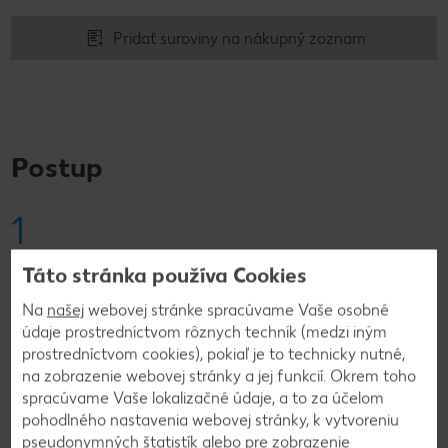
Pridať suroviny na nákupný zoznam
Postup
1
Špagety uvaríme vo vriacej osolenej vode podľa
Táto stránka používa Cookies
pokynov na obale.
Na
našej
webovej stránke spracúvame Vaše osobné
údaje prostredníctvom rôznych techník (medzi iným
prostredníctvom cookies), pokiaľ je to technicky nutné,
2
na zobrazenie webovej stránky a jej funkcií. Okrem toho
spracúvame Vaše lokalizačné údaje, a to za účelom
Petržlenovú vňať umyjeme, osušíme, otrháme
pohodlného nastavenia webovej stránky, k vytvoreniu
listy zo stoniek a nasekáme nahrubo. Cesnak a
pseudonymných štatistík alebo pre zobrazenie