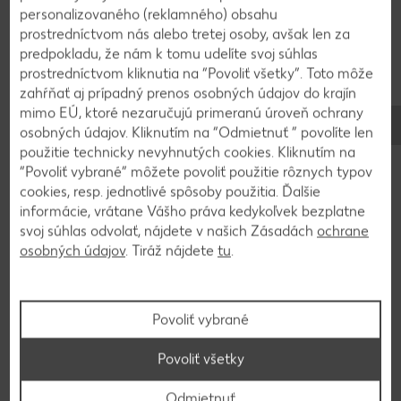
cibuľu ošúpeme, cesnak nakrájame na malé kocky,
personalizovaného (reklamného) obsahu
cibuľu rozpolíme a nakrájame na plátky. Citrón
prostredníctvom nás alebo tretej osoby, avšak len za
umyjeme v horúcej vode, osušíme, nastrúhame
predpokladu, že nám k tomu udelíte svoj súhlas
prostredníctvom kliknutia na “Povoliť všetky”. Toto môže
kôru a vytlačíme šťavu.
zahŕňať aj prípadný prenos osobných údajov do krajín
mimo EÚ, ktoré nezaručujú primeranú úroveň ochrany
osobných údajov. Kliknutím na “Odmietnuť ” povolíte len
3
použitie technicky nevyhnutých cookies. Kliknutím na
“Povoliť vybrané” môžete povoliť použitie rôznych typov
Krevety umyjeme a osušíme. Na panvici
cookies, resp. jednotlivé spôsoby použitia. Ďalšie
zohrejeme na miernom ohni olej a krevety, cesnak
informácie, vrátane Vášho práva kedykoľvek bezplatne
a cibuľu smažíme asi 3 minúty, pričom ich
svoj súhlas odvolať, nájdete v našich Zásadách
ochrane
otáčame. Primiešame smotanu, maslo, citrónovú
osobných údajov
. Tiráž nájdete
tu
.
šťavu a citrónovú kôru. Pridáme špagety a
petržlenovú vňať a dochutíme čiernym korením.
Povoliť vybrané
Povoliť všetky
Späť na prehľad
Odmietnuť