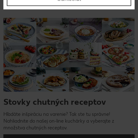
Stovky chutných receptov
Hľadáte inšpiráciu na varenie? Tak ste tu správne!
Nahliadnite do našej on-line kuchárky a vyberajte z
množstva chutných receptov.