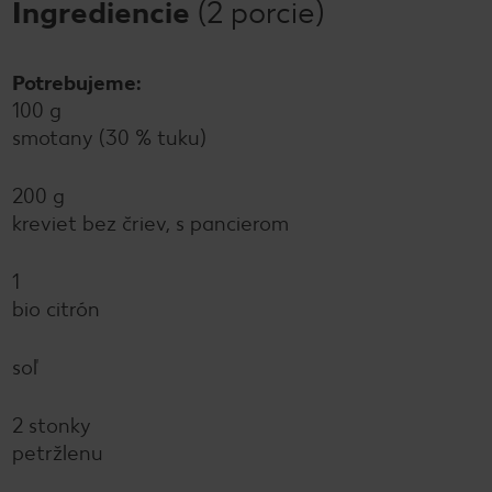
Ingrediencie
(2 porcie)
Potrebujeme:
100 g
smotany (30 % tuku)
200 g
kreviet bez čriev, s pancierom
1
bio citrón
soľ
2 stonky
petržlenu