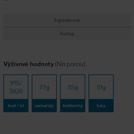
Ingrediencie
Postup
Výživové hodnoty
(Na porciu)
915/​
77
g
35
g
51
g
3820
kcal / kJ
sacharidy
bielkoviny
tuky