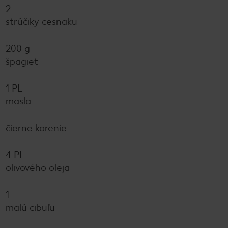
2
strúčiky cesnaku
200 g
špagiet
1 PL
masla
čierne korenie
4 PL
olivového oleja
1
malú cibuľu