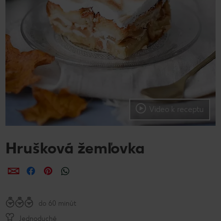
Video k receptu
Hrušková žemľovka
Zdieľať
Zdieľať
Zdieľať
do 60 minút
Jednoduché