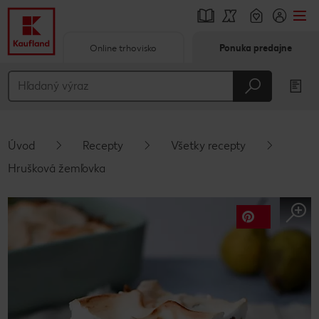
Online trhovisko
Ponuka predajne
Prejsť na
Hlavný obsah
Päta
Úvod
Recepty
Všetky recepty
Vyskakovací bočný panel
Hrušková žemľovka