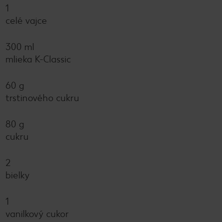
1
celé vajce
300 ml
mlieka K-Classic
60 g
trstinového cukru
80 g
cukru
2
bielky
1
vanilkový cukor