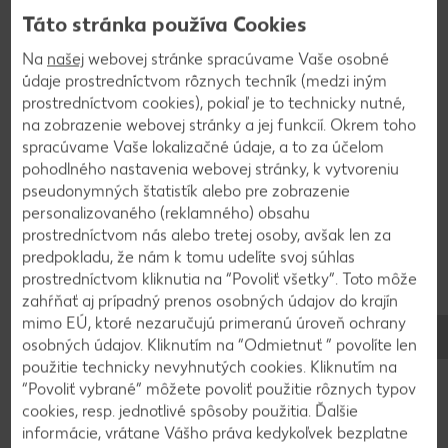
10 minút. Ak sa vám stane, že po pridaní hrušiek
Táto stránka používa Cookies
karamel zatuhne, treba hrušky miešať a karamel
sa opäť roztopí. Na koniec dáme hrušky bokom
Na
našej
webovej stránke spracúvame Vaše osobné
mierne vychladnúť.
údaje prostredníctvom rôznych techník (medzi iným
prostredníctvom cookies), pokiaľ je to technicky nutné,
na zobrazenie webovej stránky a jej funkcií. Okrem toho
3
spracúvame Vaše lokalizačné údaje, a to za účelom
pohodlného nastavenia webovej stránky, k vytvoreniu
Tvaroh zmiešame s medom a vanilkovým cukrom.
pseudonymných štatistík alebo pre zobrazenie
personalizovaného (reklamného) obsahu
Mlieko vymiešame s jedným celým vajíčkom a
prostredníctvom nás alebo tretej osoby, avšak len za
dvoma žĺtkami. Pekáč vymastíme maslom, na dno
predpokladu, že nám k tomu udelíte svoj súhlas
naukladáme plátky vianočky, polejeme ich 1/3
prostredníctvom kliknutia na “Povoliť všetky”. Toto môže
mlieka, potrieme polovicou tvarohovej plnky,
zahŕňať aj prípadný prenos osobných údajov do krajín
navrstvíme hruškovú plnku, zvyšok tvarohovej a
mimo EÚ, ktoré nezaručujú primeranú úroveň ochrany
navrch naukladáme vianočku. Polejeme zvyšným
osobných údajov. Kliknutím na “Odmietnuť ” povolíte len
mliekom a pečieme pri 180 °C približne 30 až 40
použitie technicky nevyhnutých cookies. Kliknutím na
“Povoliť vybrané” môžete povoliť použitie rôznych typov
minút.
cookies, resp. jednotlivé spôsoby použitia. Ďalšie
informácie, vrátane Vášho práva kedykoľvek bezplatne