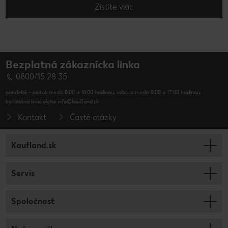
Zistite viac
Bezplatná zákaznícka linka
0800/15 28 35
pondelok - piatok medzi 8:00 a 18:00 hodinou, sobota medzi 8:00 a 17:00 hodinou,
bezplatná linka alebo info@kaufland.sk
Kontakt
Časté otázky
Kaufland.sk
Servis
Spoločnosť