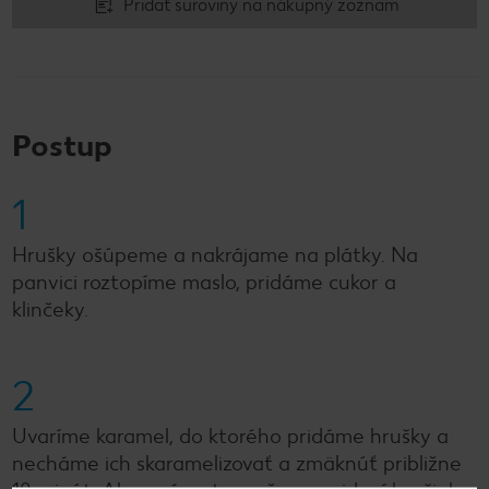
Pridať suroviny na nákupný zoznam
Postup
1
Hrušky ošúpeme a nakrájame na plátky. Na
panvici roztopíme maslo, pridáme cukor a
klinčeky.
2
Uvaríme karamel, do ktorého pridáme hrušky a
necháme ich skaramelizovať a zmäknúť približne