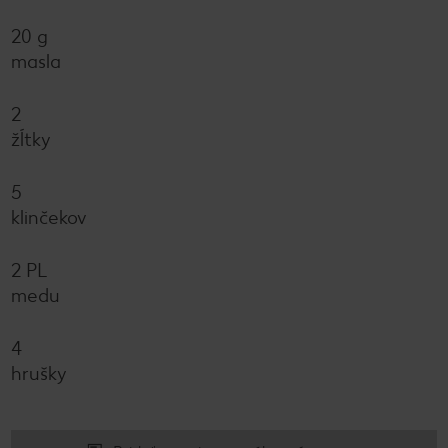
20 g
masla
2
žĺtky
5
klinčekov
2 PL
medu
4
hrušky