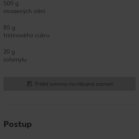
500 g
mrazených višní
85 g
trstinového cukru
20 g
solamylu
Pridať suroviny na nákupný zoznam
Postup