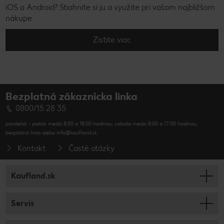
iOS a Android? Stiahnite si ju a využite pri vašom najbližšom
nákupe.
Zistite viac
Bezplatná zákaznícka linka
0800/15 28 35
pondelok - piatok medzi 8:00 a 18:00 hodinou, sobota medzi 8:00 a 17:00 hodinou,
bezplatná linka alebo info@kaufland.sk
Kontakt
Časté otázky
Kaufland.sk
Servis