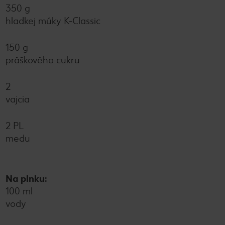
350 g
hladkej múky K-Classic
150 g
práškového cukru
2
vajcia
2 PL
medu
Na plnku:
100 ml
vody