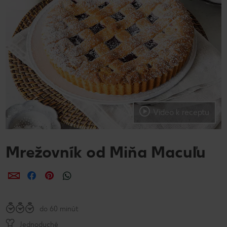
Video k receptu
Mrežovník od Miňa Macuľu
Zdieľať
Zdieľať
Zdieľať
do 60 minút
Jednoduché