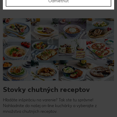
Odmietnuť
Stovky chutných receptov
Hľadáte inšpiráciu na varenie? Tak ste tu správne!
Nahliadnite do našej on-line kuchárky a vyberajte z
množstva chutných receptov.