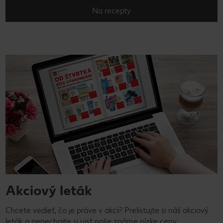
Na recepty
Akciový leták
Chcete vedieť, čo je práve v akcii? Prelistujte si náš akciový
leták a nenechajte si ujsť naše známe nízke ceny.