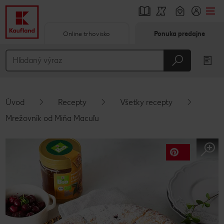
Online trhovisko
Ponuka predajne
Prejsť na
Hlavný obsah
Päta
Úvod
Recepty
Všetky recepty
Vyskakovací bočný panel
Mrežovník od Miňa Macuľu