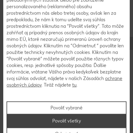
potrieme plnkou z višní. Na vrch plnky použijeme
personalizovaného (reklamného) obsahu
druhú polovicu cesta, z ktorej sme si spravili dlhšie
prostredníctvom nás alebo tretej osoby, avšak len za
valčeky a uložíme ich do tvaru mriežky.
predpokladu, že nám k tomu udelíte svoj súhlas
prostredníctvom kliknutia na “Povoliť všetky”. Toto môže
zahŕňať aj prípadný prenos osobných údajov do krajín
4
mimo EÚ, ktoré nezaručujú primeranú úroveň ochrany
osobných údajov. Kliknutím na “Odmietnuť ” povolíte len
Pečieme v rozohriatej rúre 180°C približne 25 - 30
použitie technicky nevyhnutých cookies. Kliknutím na
“Povoliť vybrané” môžete povoliť použitie rôznych typov
minút.
cookies, resp. jednotlivé spôsoby použitia. Ďalšie
informácie, vrátane Vášho práva kedykoľvek bezplatne
svoj súhlas odvolať, nájdete v našich Zásadách
ochrane
osobných údajov
. Tiráž nájdete
tu
.
Video k receptu
Povoliť vybrané
Povoliť všetky
Späť na prehľad