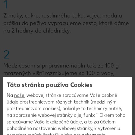
1
Z múky, cukru, rastlinného tuku, vajec, medu a
prášku do pečiva vypracujeme cesto, ktoré dáme
na 2 hodiny do chladničky.
2
Medzičasom si pripravíme náplň tak, že 100 g
mrazených višní rozmixujeme so 100 g vody,
prelejeme do hrnca, pridáme ostatné višne a
Táto stránka používa Cookies
cukor. Privedieme do varu a zahustíme škrobom.
Na
našej
webovej stránke spracúvame Vaše osobné
údaje prostredníctvom rôznych techník (medzi iným
3
prostredníctvom cookies), pokiaľ je to technicky nutné,
na zobrazenie webovej stránky a jej funkcií. Okrem toho
spracúvame Vaše lokalizačné údaje, a to za účelom
Vymastíme si plech s rozmerom 22 cm x 32 cm.
pohodlného nastavenia webovej stránky, k vytvoreniu
Polovicu cesta rozvaľkáme, preložíme na plech a
pseudonymných štatistík alebo pre zobrazenie